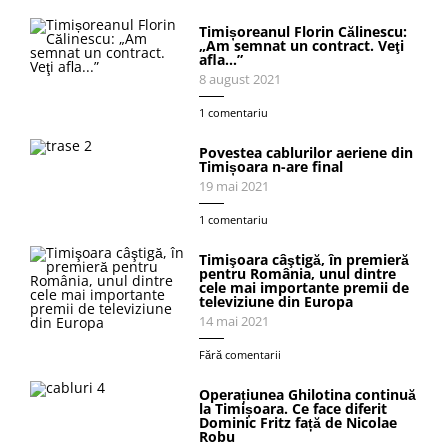
Timișoreanul Florin Călinescu:
„Am semnat un contract. Veţi
afla…”
8 august 2021
1 comentariu
Povestea cablurilor aeriene din
Timișoara n-are final
19 mai 2021
1 comentariu
Timişoara câştigă, în premieră
pentru România, unul dintre
cele mai importante premii de
televiziune din Europa
14 mai 2021
Fără comentarii
Operațiunea Ghilotina continuă
la Timișoara. Ce face diferit
Dominic Fritz față de Nicolae
Robu