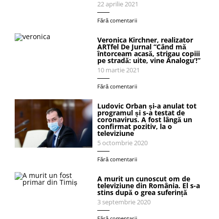
22 aprilie 2021
Fără comentarii
Veronica Kirchner, realizator
ARTfel De Jurnal “Când mă
întorceam acasă, strigau copiii
pe stradă: uite, vine Analogu’!”
10 martie 2021
Fără comentarii
Ludovic Orban și-a anulat tot
programul și s-a testat de
coronavirus. A fost lângă un
confirmat pozitiv, la o
televiziune
5 octombrie 2020
Fără comentarii
A murit un cunoscut om de
televiziune din România. El s-a
stins după o grea suferință
3 septembrie 2020
Fără comentarii