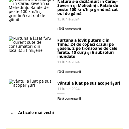
Natura s-a dezlănțuit în Caraș-
Severin și Mehedinți. Rafale de
peste 100 km/h și grindină cât
oul de găină
13 iunie 2024
Fără comentarii
Furtuna a lovit puternic în
Timiș: 24 de copaci căzuți pe
șosele, 2 pe tronsoane de cale
ferată, 10 curți și 6 subsoluri
inundate
11 iunie 2024
Fără comentarii
Vântul a luat pe sus acoperișuri
11 iunie 2024
Fără comentarii
Navigare
Articole mai vechi
în
articole