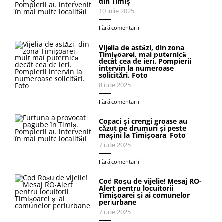
din Timiș
10 iulie 2025
Fără comentarii
Vijelia de astăzi, din zona
Timișoarei, mai puternică
decât cea de ieri. Pompierii
intervin la numeroase
solicitări. Foto
8 iulie 2025
Fără comentarii
Copaci și crengi groase au
căzut pe drumuri și peste
mașini la Timișoara. Foto
7 iulie 2025
Fără comentarii
Cod Roşu de vijelie! Mesaj RO-
Alert pentru locuitorii
Timişoarei şi ai comunelor
periurbane
7 iulie 2025