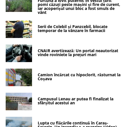
Furtuna a lovit puternic în vestul țării:
pomi căzuți peste mașini și fire de curent,
iar acoperișul unui bloc a fost smuls de
vânt
Serii de Colebil și Panzcebil, blocate
temporar de la vânzare în farmacii
CNAIR avertizează: Un portal neautorizat
vinde roviniete la prețuri mari
Camion încărcat cu hipoclorit, răsturnat la
Coșava
Campusul Lenau ar putea fi finalizat la
sfârșitul acestui an
Lupta cu flăcările continuă în Caraș-
Severin. Un incendiu s-a reaprins (video)