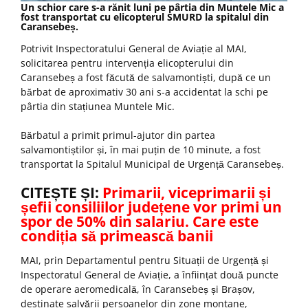
Un schior care s-a rănit luni pe pârtia din Muntele Mic a
fost transportat cu elicopterul SMURD la spitalul din
Caransebeș.
Potrivit Inspectoratului General de Aviație al MAI,
solicitarea pentru intervenția elicopterului din
Caransebeș a fost făcută de salvamontiști, după ce un
bărbat de aproximativ 30 ani s-a accidentat la schi pe
pârtia din stațiunea Muntele Mic.
Bărbatul a primit primul-ajutor din partea
salvamontiștilor și, în mai puțin de 10 minute, a fost
transportat la Spitalul Municipal de Urgență Caransebeș.
CITEȘTE ȘI:
Primarii, viceprimarii și
șefii consiliilor județene vor primi un
spor de 50% din salariu. Care este
condiția să primească banii
MAI, prin Departamentul pentru Situații de Urgență și
Inspectoratul General de Aviație, a înființat două puncte
de operare aeromedicală, în Caransebeș și Brașov,
destinate salvării persoanelor din zone montane,