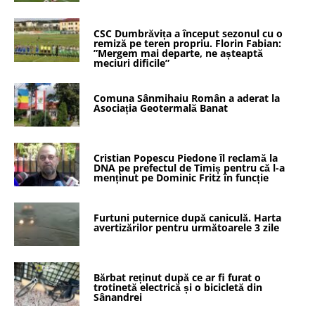
CSC Dumbrăvița a început sezonul cu o
remiză pe teren propriu. Florin Fabian:
”Mergem mai departe, ne așteaptă
meciuri dificile”
Comuna Sânmihaiu Român a aderat la
Asociația Geotermală Banat
Cristian Popescu Piedone îl reclamă la
DNA pe prefectul de Timiș pentru că l-a
menținut pe Dominic Fritz în funcție
Furtuni puternice după caniculă. Harta
avertizărilor pentru următoarele 3 zile
Bărbat reținut după ce ar fi furat o
trotinetă electrică și o bicicletă din
Sânandrei