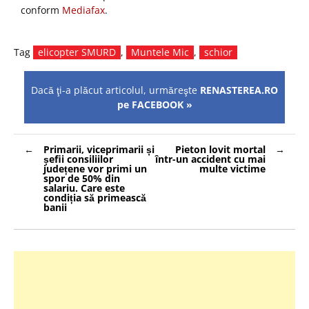
conform
Mediafax
.
Tag
elicopter SMURD
,
Muntele Mic
,
schior
Dacă ţi-a plăcut articolul, urmăreşte
RENASTEREA.RO
pe FACEBOOK »
Navigare
Primarii, viceprimarii și
Pieton lovit mortal
în
șefii consiliilor
într-un accident cu mai
articole
județene vor primi un
multe victime
spor de 50% din
salariu. Care este
condiția să primească
banii