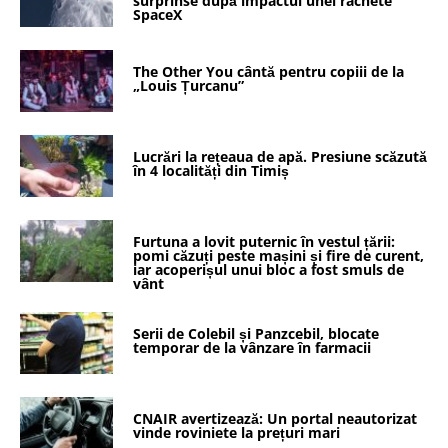
surprinse după impactul unei rachete
SpaceX
The Other You cântă pentru copiii de la
„Louis Țurcanu”
Lucrări la rețeaua de apă. Presiune scăzută
în 4 localități din Timiș
Furtuna a lovit puternic în vestul țării:
pomi căzuți peste mașini și fire de curent,
iar acoperișul unui bloc a fost smuls de
vânt
Serii de Colebil și Panzcebil, blocate
temporar de la vânzare în farmacii
CNAIR avertizează: Un portal neautorizat
vinde roviniete la prețuri mari