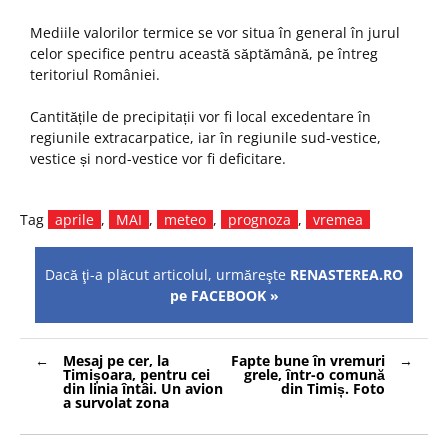
Mediile valorilor termice se vor situa în general în jurul
celor specifice pentru această săptămână, pe întreg
teritoriul României.
Cantitățile de precipitații vor fi local excedentare în
regiunile extracarpatice, iar în regiunile sud-vestice,
vestice și nord-vestice vor fi deficitare.
Tag
aprile
,
MAI
,
meteo
,
prognoza
,
vremea
Dacă ţi-a plăcut articolul, urmăreşte
RENASTEREA.RO
pe FACEBOOK »
Navigare
Mesaj pe cer, la
Fapte bune în vremuri
în
Timișoara, pentru cei
grele, într-o comună
articole
din linia întâi. Un avion
din Timiș. Foto
a survolat zona