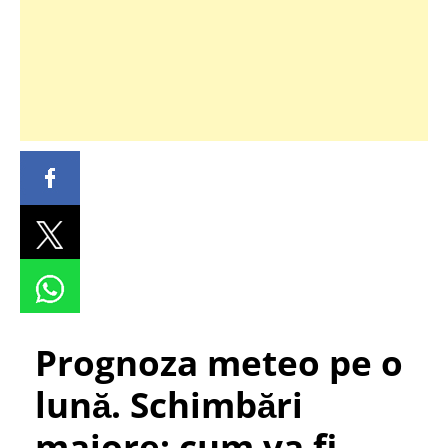
Prognoza meteo pe o
lună. Schimbări
majore: cum va fi