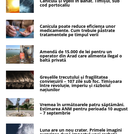
Caniculă și vijelii în Banat. Timișul, sub
cod portocaliu
Canicula poate reduce eficiența unor
medicamente. Cum trebuie păstrate
tratamentele pe timpul verii
Amendă de 15.000 de lei pentru un
operator din Arad care alimenta ilegal o
baltă privată
Greșelile trecutului și fragilitatea
conviețuirii – 107 zile sub foc. Timișoara
între revoluție, imperiu și războiul
națiunilor
Vremea în următoarele patru săptămâni.
Estimarea ANM pentru perioada 10 august
– 7 septembrie
Luna are un nou crater. Primele imagini