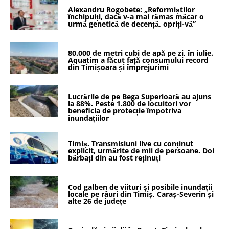
Alexandru Rogobete: „Reformiștilor
închipuiți, dacă v-a mai rămas măcar o
urmă genetică de decență, opriți-vă”
80.000 de metri cubi de apă pe zi, în iulie.
Aquatim a făcut față consumului record
din Timișoara și împrejurimi
Lucrările de pe Bega Superioară au ajuns
la 88%. Peste 1.800 de locuitori vor
beneficia de protecție împotriva
inundațiilor
Timiș. Transmisiuni live cu conținut
explicit, urmărite de mii de persoane. Doi
bărbați din au fost reținuți
Cod galben de viituri și posibile inundații
locale pe râuri din Timiș, Caraș-Severin și
alte 26 de județe