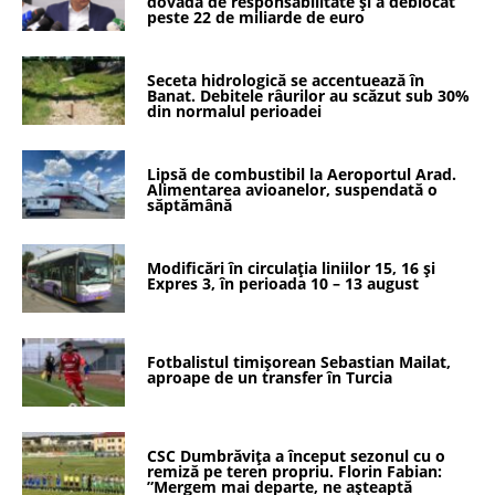
dovadă de responsabilitate și a deblocat
peste 22 de miliarde de euro
Seceta hidrologică se accentuează în
Banat. Debitele râurilor au scăzut sub 30%
din normalul perioadei
Lipsă de combustibil la Aeroportul Arad.
Alimentarea avioanelor, suspendată o
săptămână
Modificări în circulația liniilor 15, 16 și
Expres 3, în perioada 10 – 13 august
Fotbalistul timișorean Sebastian Mailat,
aproape de un transfer în Turcia
CSC Dumbrăvița a început sezonul cu o
remiză pe teren propriu. Florin Fabian:
”Mergem mai departe, ne așteaptă