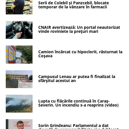
Serii de Colebil și Panzcebil, blocate
temporar de la vânzare în farmacii
CNAIR avertizează: Un portal neautorizat
vinde roviniete la prețuri mari
Camion încărcat cu hipoclorit, răsturnat la
Coșava
Campusul Lenau ar putea fi finalizat la
sfârșitul acestui an
Lupta cu flăcările continuă în Caraș-
Severin. Un incendiu s-a reaprins (video)
Sorin Grindeanu: Parlamentul a dat