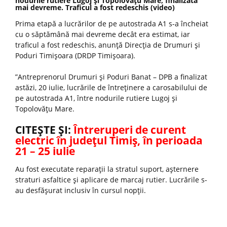
nodurile rutiere Lugoj și Topolovățu Mare, finalizată
mai devreme. Traficul a fost redeschis (video)
Prima etapă a lucrărilor de pe autostrada A1 s-a încheiat
cu o săptămână mai devreme decât era estimat, iar
traficul a fost redeschis, anunță Direcția de Drumuri și
Poduri Timișoara (DRDP Timișoara).
”Antreprenorul Drumuri și Poduri Banat – DPB a finalizat
astăzi, 20 iulie, lucrările de întreținere a carosabilului de
pe autostrada A1, între nodurile rutiere Lugoj și
Topolovățu Mare.
CITEȘTE ȘI:
Întreruperi de curent
electric în județul Timiș, în perioada
21 – 25 iulie
Au fost executate reparații la stratul suport, așternere
straturi asfaltice și aplicare de marcaj rutier. Lucrările s-
au desfășurat inclusiv în cursul nopții.