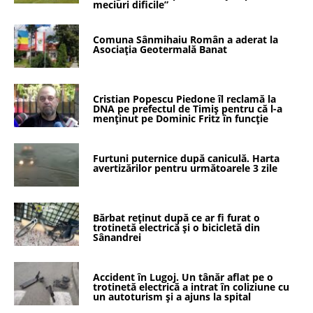
meciuri dificile”
Comuna Sânmihaiu Român a aderat la
Asociația Geotermală Banat
Cristian Popescu Piedone îl reclamă la
DNA pe prefectul de Timiș pentru că l-a
menținut pe Dominic Fritz în funcție
Furtuni puternice după caniculă. Harta
avertizărilor pentru următoarele 3 zile
Bărbat reținut după ce ar fi furat o
trotinetă electrică și o bicicletă din
Sânandrei
Accident în Lugoj. Un tânăr aflat pe o
trotinetă electrică a intrat în coliziune cu
un autoturism și a ajuns la spital