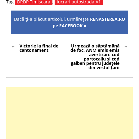
Tag
DRDP Timisoara
,
lucrari autostrada A1
Dacă ţi-a plăcut articolul, urmăreşte
RENASTEREA.RO
pe FACEBOOK »
Navigare
Victorie la final de
Urmează o săptămână
în
cantonament
de foc. ANM emis emis
articole
avertizări: cod
portocaliu şi cod
galben pentru județele
din vestul țării