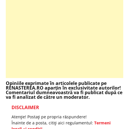
Opiniile exprimate în articolele publicate pe
RENASTEREA.RO aparţin în exclusivitate autorilor!
Comentariul dumneavoastră va fi publicat după ce
va fi analizat de către un moderator.
DISCLAIMER
Atenţie! Postaţi pe propria răspundere!
Înainte de a posta, citiţi aici regulamentul:
Termeni
legali şi condiţii
.