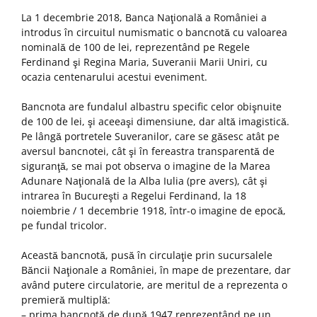
La 1 decembrie 2018, Banca Naţională a României a
introdus în circuitul numismatic o bancnotă cu valoarea
nominală de 100 de lei, reprezentând pe Regele
Ferdinand şi Regina Maria, Suveranii Marii Uniri, cu
ocazia centenarului acestui eveniment.
Bancnota are fundalul albastru specific celor obişnuite
de 100 de lei, şi aceeaşi dimensiune, dar altă imagistică.
Pe lângă portretele Suveranilor, care se găsesc atât pe
aversul bancnotei, cât şi în fereastra transparentă de
siguranţă, se mai pot observa o imagine de la Marea
Adunare Naţională de la Alba Iulia (pre avers), cât şi
intrarea în Bucureşti a Regelui Ferdinand, la 18
noiembrie / 1 decembrie 1918, într-o imagine de epocă,
pe fundal tricolor.
Această bancnotă, pusă în circulaţie prin sucursalele
Băncii Naţionale a României, în mape de prezentare, dar
având putere circulatorie, are meritul de a reprezenta o
premieră multiplă:
– prima bancnotă de după 1947 reprezentând pe un