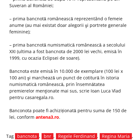
Suveran al României;
– prima bancnotă românească reprezentând o femeie
anume (au mai existat doar alegorii şi portrete generale
feminine);
– prima bancnotă numismatică românească a secolului
XXI (ultima a fost bancnota de 2000 lei vechi, emisă în
1999, cu ocazia Eclipsei de soare).
Bancnota este emisă în 10.000 de exemplare (100 lei x
100 ani) şi marchează un punct de cotitură în istoria
numismatică românească, prin însemnătatea
premierelor menţionate mai sus, scrie Ioan Luca Vlad
pentru casaregala.ro.
Banconota poate fi achiziționată pentru suma de 150 de
lei, conform
antena3.ro
.
Tag
bancnota
,
bnr
,
Regele Ferdinand
,
Regina Maria
,