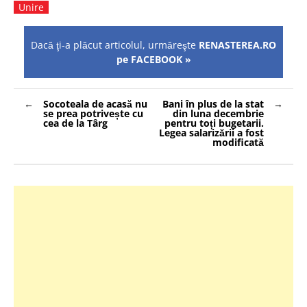
Unire
Dacă ţi-a plăcut articolul, urmăreşte
RENASTEREA.RO
pe FACEBOOK »
Navigare
Socoteala de acasă nu
Bani în plus de la stat
în
se prea potrivește cu
din luna decembrie
articole
cea de la Târg
pentru toți bugetarii.
Legea salarizării a fost
modificată