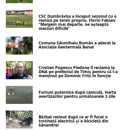
CSC Dumbrăvița a început sezonul cu o
remiză pe teren propriu. Florin Fabian:
”Mergem mai departe, ne așteaptă
meciuri dificile”
Comuna Sânmihaiu Român a aderat la
Asociația Geotermală Banat
Cristian Popescu Piedone îl reclamă la
DNA pe prefectul de Timiș pentru că l-a
menținut pe Dominic Fritz în funcție
Furtuni puternice după caniculă. Harta
avertizărilor pentru următoarele 3 zile
Bărbat reținut după ce ar fi furat o
trotinetă electrică și o bicicletă din
Sânandrei