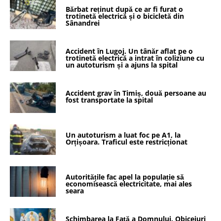
Bărbat reținut după ce ar fi furat o
trotinetă electrică și o bicicletă din
Sânandrei
Accident în Lugoj. Un tânăr aflat pe o
trotinetă electrică a intrat în coliziune cu
un autoturism și a ajuns la spital
Accident grav în Timiș, două persoane au
fost transportate la spital
Un autoturism a luat foc pe A1, la
Orțișoara. Traficul este restricționat
Autoritățile fac apel la populație să
economisească electricitate, mai ales
seara
Schimbarea la Faţă a Domnului. Obiceiuri