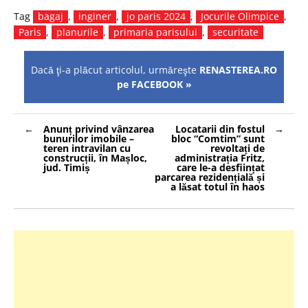
Tag
bagaj
,
inginer
,
jo paris 2024
,
Jocurile Olimpice
,
Paris
,
planurile
,
primaria parisului
,
securitate
Dacă ţi-a plăcut articolul, urmăreşte
RENASTEREA.RO
pe FACEBOOK »
Navigare
Anunț privind vânzarea
Locatarii din fostul
în
bunurilor imobile –
bloc “Comtim” sunt
articole
teren intravilan cu
revoltați de
construcții, în Mașloc,
administrația Fritz,
jud. Timiș
care le-a desființat
parcarea rezidențială și
a lăsat totul în haos