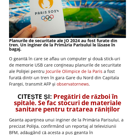
Planurile de securitate ale JO 2024 au fost furate din
tren. Un inginer de la Primăria Parisului le lăsase în
bagaj.
O geantă în care se aflau un computer şi două stick-uri
de memorie USB care conţineau planurile de securitate
ale Poliţiei pentru
Jocurile Olimpice de la Paris
a fost
furată dintr-un tren în gara Gare du Nord din Capitala
Franţei, transmit AFP și
observatornews
.
CITEȘTE ȘI:
Pregătiri de război în
spitale. Se fac stocuri de materiale
sanitare pentru tratarea răniților
Geanta aparţinea unui inginer de la Primăria Parisului, a
precizat Poliţia, confirmând un reportaj al televiziunii
BFM, adăugând că acesta a pus geanta în