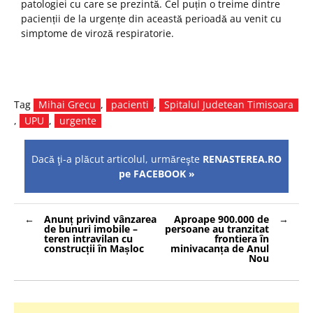
patologiei cu care se prezintă. Cel puțin o treime dintre
pacienții de la urgențe din această perioadă au venit cu
simptome de viroză respiratorie.
Tag
Mihai Grecu
,
pacienti
,
Spitalul Judetean Timisoara
,
UPU
,
urgente
Dacă ţi-a plăcut articolul, urmăreşte
RENASTEREA.RO
pe FACEBOOK »
Navigare
Anunț privind vânzarea
Aproape 900.000 de
în
de bunuri imobile –
persoane au tranzitat
articole
teren intravilan cu
frontiera în
construcții în Mașloc
minivacanța de Anul
Nou