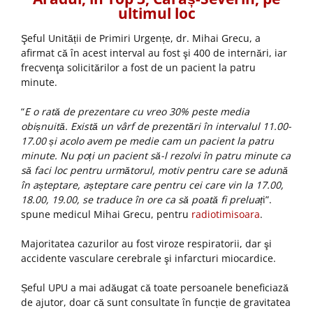
ultimul loc
Şeful Unității de Primiri Urgențe, dr. Mihai Grecu, a
afirmat că în acest interval au fost şi 400 de internări, iar
frecvenţa solicitărilor a fost de un pacient la patru
minute.
“
E o rată de prezentare cu vreo 30% peste media
obișnuită. Există un vârf de prezentări în intervalul 11.00-
17.00 și acolo avem pe medie cam un pacient la patru
minute. Nu poți un pacient să-l rezolvi în patru minute ca
să faci loc pentru următorul, motiv pentru care se adună
în așteptare, așteptare care pentru cei care vin la 17.00,
18.00, 19.00, se traduce în ore ca să poată fi preluaț
i”.
spune medicul Mihai Grecu, pentru
radiotimisoara
.
Majoritatea cazurilor au fost viroze respiratorii, dar şi
accidente vasculare cerebrale şi infarcturi miocardice.
Șeful UPU a mai adăugat că toate persoanele beneficiază
de ajutor, doar că sunt consultate în funcție de gravitatea