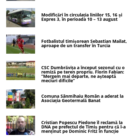
Modificări în circulația liniilor 15, 16 și
Expres 3, în perioada 10 – 13 august
Fotbalistul timișorean Sebastian Mailat,
aproape de un transfer în Turcia
CSC Dumbrăvița a început sezonul cu o
remiză pe teren propriu. Florin Fabian:
”Mergem mai departe, ne așteaptă
meciuri dificile”
Comuna Sânmihaiu Român a aderat la
Asociația Geotermală Banat
Cristian Popescu Piedone îl reclamă la
DNA pe prefectul de Timiș pentru că l-a
menținut pe Dominic Fritz în funcție