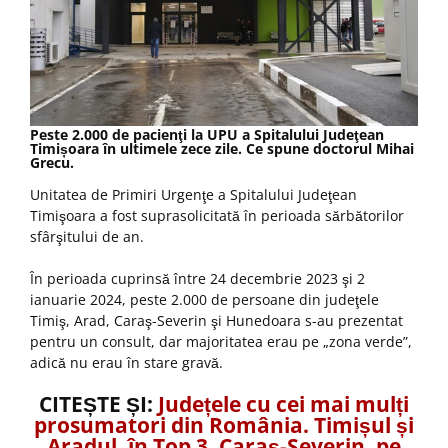
Peste 2.000 de pacienţi la UPU a Spitalului Judeţean
Timișoara în ultimele zece zile. Ce spune doctorul Mihai
Grecu.
Unitatea de Primiri Urgenţe a Spitalului Judeţean
Timişoara a fost suprasolicitată în perioada sărbătorilor
sfârşitului de an.
În perioada cuprinsă între 24 decembrie 2023 şi 2
ianuarie 2024, peste 2.000 de persoane din judeţele
Timiş, Arad, Caraş-Severin şi Hunedoara s-au prezentat
pentru un consult, dar majoritatea erau pe „zona verde”,
adică nu erau în stare gravă.
CITEȘTE ȘI:
Județele cu cei mai mulți
prosumatori din România. Timișul și
Aradul, în Top 3, Caraș-Severin, pe