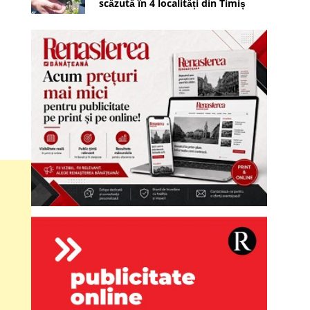
scăzută în 4 localități din Timiș