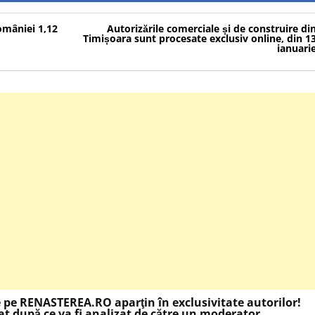
omâniei 1,12
Autorizările comerciale și de construire di
Timișoara sunt procesate exclusiv online, din 1
ianuari
e pe RENASTEREA.RO aparţin în exclusivitate autorilor!
t după ce va fi analizat de către un moderator.