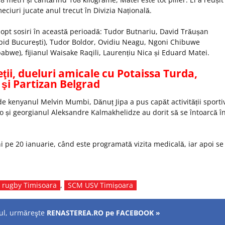
eciuri jucate anul trecut în Divizia Națională.
opt sosiri în această perioadă: Tudor Butnariu, David Trăușan
apid București), Tudor Boldor, Ovidiu Neagu, Ngoni Chibuwe
bwe), fijianul Waisake Raqili, Laurențiu Nica și Eduard Matei.
eţii, dueluri amicale cu Potaissa Turda,
şi Partizan Belgrad
 de kenyanul Melvin Mumbi, Dănuț Jipa a pus capăt activității sporti
și georgianul Aleksandre Kalmakhelidze au dorit să se întoarcă î
 pe 20 ianuarie, când este programată vizita medicală, iar apoi se
rugby Timisoara
,
SCM USV Timișoara
olul, urmăreşte
RENASTEREA.RO pe FACEBOOK »