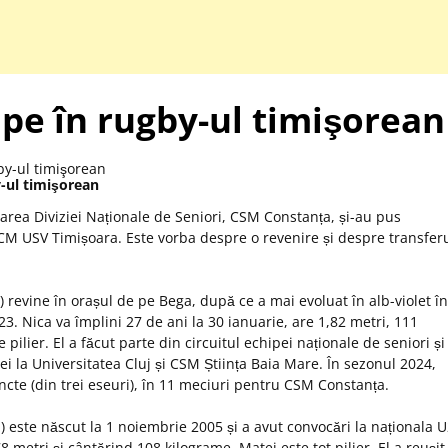
upe în rugby-ul timişorean
y-ul timişorean
toarea Diviziei Naționale de Seniori, CSM Constanța, și-au pus
M USV Timișoara. Este vorba despre o revenire și despre transfer
) revine în orașul de pe Bega, după ce a mai evoluat în alb-violet în
3. Nica va împlini 27 de ani la 30 ianuarie, are 1,82 metri, 111
 pilier. El a făcut parte din circuitul echipei naționale de seniori și
ei la Universitatea Cluj și CSM Știința Baia Mare. În sezonul 2024,
ncte (din trei eseuri), în 11 meciuri pentru CSM Constanța.
) este născut la 1 noiembrie 2005 și a avut convocări la naționala 
8 metri și cântărind 108 kilograme, Matei este tot pilier. El a reușit