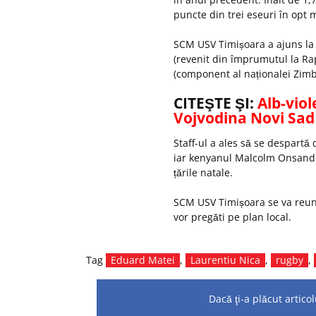
puncte din trei eseuri în opt m
SCM USV Timișoara a ajuns la 
(revenit din împrumutul la R
(component al naționalei Zimba
CITEŞTE ŞI:
Alb-viol
Vojvodina Novi Sad 
Staff-ul a ales să se despartă
iar kenyanul Malcolm Onsando 
țările natale.
SCM USV Timișoara se va reuni
vor pregăti pe plan local.
Tag
Eduard Matei
,
Laurentiu Nica
,
rugby
,
Dacă ţi-a plăcut artic