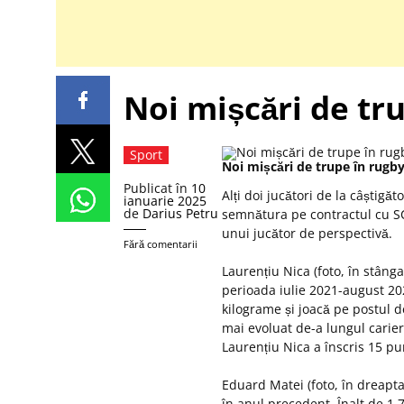
Noi mișcări de tr
Sport
Noi mișcări de trupe în rugb
Publicat în
10
Alți doi jucători de la câștigă
ianuarie 2025
de
Darius Petru
semnătura pe contractul cu SC
unui jucător de perspectivă.
Fără comentarii
Laurențiu Nica (foto, în stânga
perioada iulie 2021-august 202
kilograme și joacă pe postul de
mai evoluat de-a lungul carier
Laurențiu Nica a înscris 15 pu
Eduard Matei (foto, în dreapta
în anul precedent. Înalt de 1,7