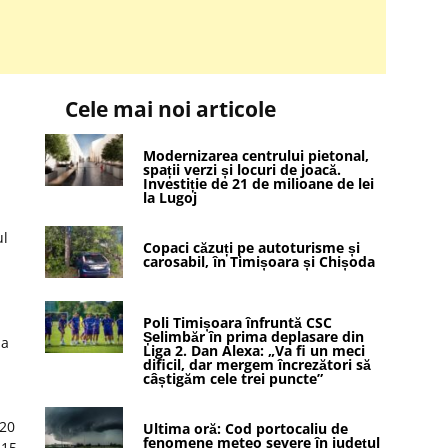
Cele mai noi articole
Modernizarea centrului pietonal,
spații verzi și locuri de joacă.
Investiție de 21 de milioane de lei
la Lugoj
ul
Copaci căzuți pe autoturisme și
carosabil, în Timișoara și Chișoda
Poli Timișoara înfruntă CSC
Șelimbăr în prima deplasare din
 a
Liga 2. Dan Alexa: „Va fi un meci
dificil, dar mergem încrezători să
câștigăm cele trei puncte”
U20
Ultima oră: Cod portocaliu de
fenomene meteo severe în județul
 15