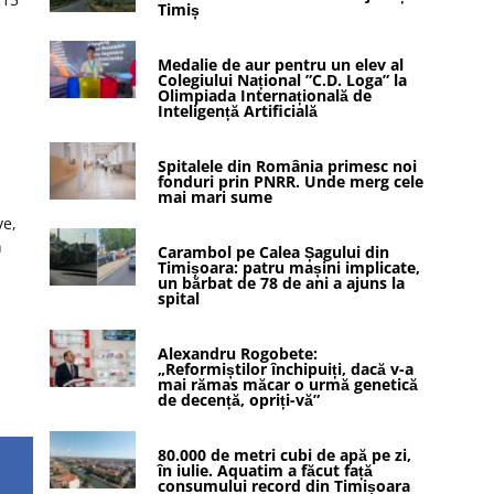
Timiș
Medalie de aur pentru un elev al
Colegiului Național ”C.D. Loga” la
Olimpiada Internațională de
Inteligență Artificială
Spitalele din România primesc noi
fonduri prin PNRR. Unde merg cele
mai mari sume
ve,
n
Carambol pe Calea Șagului din
Timișoara: patru mașini implicate,
un bărbat de 78 de ani a ajuns la
spital
Alexandru Rogobete:
„Reformiștilor închipuiți, dacă v-a
mai rămas măcar o urmă genetică
de decență, opriți-vă”
80.000 de metri cubi de apă pe zi,
în iulie. Aquatim a făcut față
consumului record din Timișoara