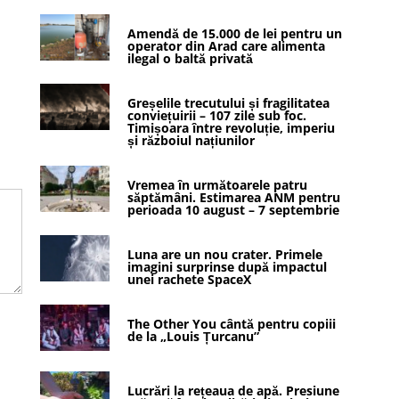
Amendă de 15.000 de lei pentru un
operator din Arad care alimenta
ilegal o baltă privată
Greșelile trecutului și fragilitatea
conviețuirii – 107 zile sub foc.
Timișoara între revoluție, imperiu
și războiul națiunilor
Vremea în următoarele patru
săptămâni. Estimarea ANM pentru
perioada 10 august – 7 septembrie
Luna are un nou crater. Primele
imagini surprinse după impactul
unei rachete SpaceX
The Other You cântă pentru copiii
de la „Louis Țurcanu”
Lucrări la rețeaua de apă. Presiune