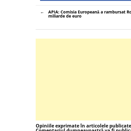
Navigare
APIA: Comisia Europeană a rambursat R
în
miliarde de euro
articole
Opiniile exprimate în articolele publicat
Comentariul dumneavoastră va fi publica