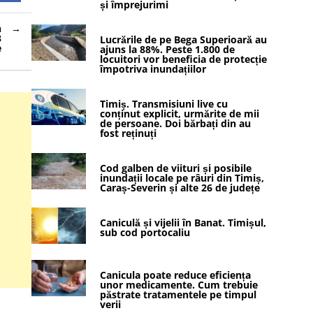
și împrejurimi
n
3
Lucrările de pe Bega Superioară au
e
ajuns la 88%. Peste 1.800 de
locuitori vor beneficia de protecție
împotriva inundațiilor
Timiș. Transmisiuni live cu
conținut explicit, urmărite de mii
de persoane. Doi bărbați din au
fost reținuți
Cod galben de viituri și posibile
inundații locale pe râuri din Timiș,
Caraș-Severin și alte 26 de județe
Caniculă și vijelii în Banat. Timișul,
sub cod portocaliu
Canicula poate reduce eficiența
unor medicamente. Cum trebuie
păstrate tratamentele pe timpul
verii