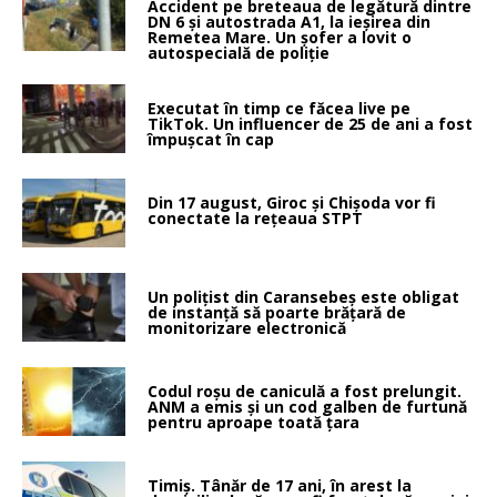
Accident pe breteaua de legătură dintre
DN 6 și autostrada A1, la ieșirea din
Remetea Mare. Un șofer a lovit o
autospecială de poliție
Executat în timp ce făcea live pe
TikTok. Un influencer de 25 de ani a fost
împușcat în cap
Din 17 august, Giroc și Chișoda vor fi
conectate la rețeaua STPT
Un polițist din Caransebeș este obligat
de instanță să poarte brățară de
monitorizare electronică
Codul roșu de caniculă a fost prelungit.
ANM a emis și un cod galben de furtună
pentru aproape toată țara
Timiș. Tânăr de 17 ani, în arest la