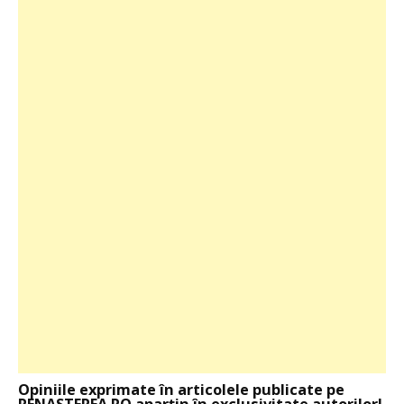
Opiniile exprimate în articolele publicate pe
RENASTEREA.RO aparţin în exclusivitate autorilor!