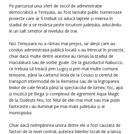
Pe parcursul unui sfert de secol de administrație
democratică a Timișului, au fost lansate public numeroase
proiecte care ar fi trebuit să aducă laptele și mierea în
stadiul de a se revărsa peste locuitorii județului, aducându-
le un salt simțitor al nivelului de trai.
Nici Timișoara nu a rămas mai prejos, iar aleșii care au
condus administrația publică locală s-au întrecut în proiecte,
chiar dacă multe dintre acestea au rămas la stadiul de
maculatură sau de vorbe goale. De la gazoductul Nabucco,
ce trebuia să treacă prin Lugoj și prin mai multe comune
timișene, până la cartierul Viola de la Covaci și centrul de
transport intermodal de la Remetea sau de la îngroparea
liniilor de cale ferată până la spectacolul de lumini, foc, apă
și muzică pe Bega și complexul de agrement Aqua Magic
de la Dudeștii Noi, tot felul de idei mai mult sau mai puțin
fanteziste i-au iluminat pe mai-marii județului și ai
municipiului.
Chiar dacă neîmplinirea unora dintre ele a fost cauzată de
factori de la nivel central, puterea liderilor locali de a lansa