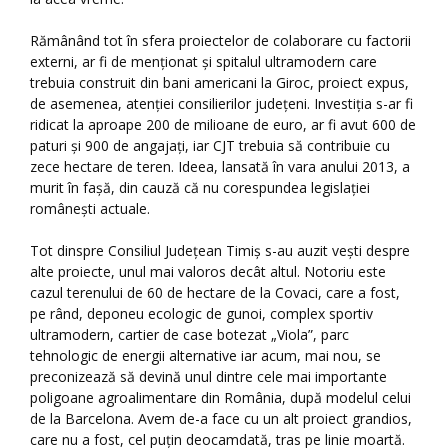
Rămânând tot în sfera proiectelor de colaborare cu factorii
externi, ar fi de menționat și spitalul ultramodern care
trebuia construit din bani americani la Giroc, proiect expus,
de asemenea, atenției consilierilor județeni. Investiția s-ar fi
ridicat la aproape 200 de milioane de euro, ar fi avut 600 de
paturi și 900 de angajați, iar CJT trebuia să contribuie cu
zece hectare de teren. Ideea, lansată în vara anului 2013, a
murit în fașă, din cauză că nu corespundea legislației
românești actuale.
Tot dinspre Consiliul Județean Timiș s-au auzit vești despre
alte proiecte, unul mai valoros decât altul. Notoriu este
cazul terenului de 60 de hectare de la Covaci, care a fost,
pe rând, deponeu ecologic de gunoi, complex sportiv
ultramodern, cartier de case botezat „Viola”, parc
tehnologic de energii alternative iar acum, mai nou, se
preconizează să devină unul dintre cele mai importante
poligoane agroalimentare din România, după modelul celui
de la Barcelona. Avem de-a face cu un alt proiect grandios,
care nu a fost, cel puțin deocamdată, tras pe linie moartă.