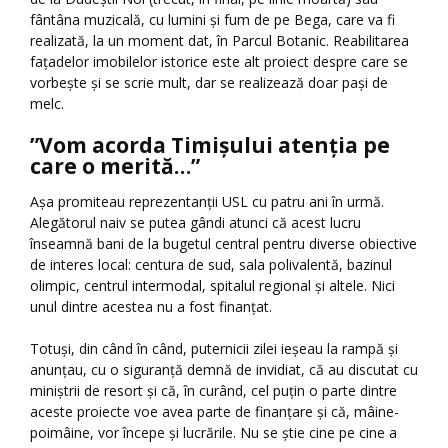
fântâna muzicală, cu lumini și fum de pe Bega, care va fi
realizată, la un moment dat, în Parcul Botanic. Reabilitarea
fațadelor imobilelor istorice este alt proiect despre care se
vorbește și se scrie mult, dar se realizează doar pași de
melc.
”Vom acorda Timișului atenția pe
care o merită…”
Așa promiteau reprezentanții USL cu patru ani în urmă.
Alegătorul naiv se putea gândi atunci că acest lucru
înseamnă bani de la bugetul central pentru diverse obiective
de interes local: centura de sud, sala polivalentă, bazinul
olimpic, centrul intermodal, spitalul regional și altele. Nici
unul dintre acestea nu a fost finanțat.
Totuși, din când în când, puternicii zilei ieșeau la rampă și
anunțau, cu o siguranță demnă de invidiat, că au discutat cu
miniștrii de resort și că, în curând, cel puțin o parte dintre
aceste proiecte voe avea parte de finanțare și că, mâine-
poimâine, vor începe și lucrările. Nu se știe cine pe cine a