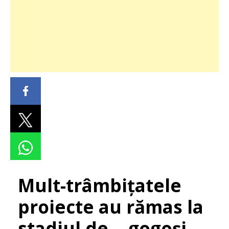
Mult-trâmbițatele
proiecte au rămas la
stadiul de… gogoși