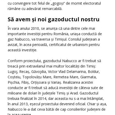
cu convingere tot felul de „gogoși” de momit electoratul
rămâne cu adevărat remarcabilă.
Să avem și noi gazoductul nostru
În vara anului 2010, se anunța că una dintre cele mai
importante investiții pentru România, uriașa conductă de
gaz Nabucco, va traversa și Timișul. Consilul județean a
avizat, în acea perioadă, certificatul de urbanism pentru
această investiție.
Conform proiectului, gazoductul Nabucco ar fi trebuit să
treacă prin extravilanul mai multor localități din Timiș:
Lugoj, Recaș, Găvojdia, Victor Vlad Delamarina, Boldur,
Coșteiu, Topolovățu Mare, Remetea Mare, Giarmata,
Pișchia, Fibiș, Orțișoara și Variaș. Realizarea acestei
conducte ar fi trebuit să aducă investiții de câteva sute de
milioane de dolari în județele Timiș și Arad. Gazoductul
trebuia finalizat în 2014, dar aceasta nu s-a mai întâmplat,
în anul 2013, eșecul proiectului devenind oficial. Chiar și așa,
Nabucco le-a dat ceva bătăi de cap consilierilor județeni de
la acea vreme.