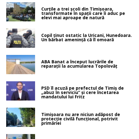
Curțile a trei școli din Timișoara,
transformate în spații care îi aduc pe
elevi mai aproape de natură
Copil ținut ostatic la Uricani, Hunedoara.
Un bărbat amenință că îl omoară
ABA Banat a început lucrările de
reparații la acumularea Topolovăț
PSD îl acuză pe prefectul de Timiș de
„abuz în serviciu” și cere încetarea
mandatului lui Fritz
Timișoara nu are niciun adăpost de
protecție civilă funcțional, potrivit
primăriei