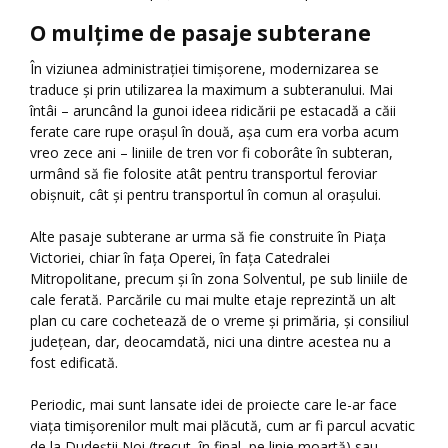
O mulțime de pasaje subterane
În viziunea administrației timișorene, modernizarea se
traduce și prin utilizarea la maximum a subteranului. Mai
întâi – aruncând la gunoi ideea ridicării pe estacadă a căii
ferate care rupe orașul în două, așa cum era vorba acum
vreo zece ani – liniile de tren vor fi coborâte în subteran,
urmând să fie folosite atât pentru transportul feroviar
obișnuit, cât și pentru transportul în comun al orașului.
Alte pasaje subterane ar urma să fie construite în Piața
Victoriei, chiar în fața Operei, în fața Catedralei
Mitropolitane, precum și în zona Solventul, pe sub liniile de
cale ferată. Parcările cu mai multe etaje reprezintă un alt
plan cu care cochetează de o vreme și primăria, și consiliul
județean, dar, deocamdată, nici una dintre acestea nu a
fost edificată.
Periodic, mai sunt lansate idei de proiecte care le-ar face
viața timișorenilor mult mai plăcută, cum ar fi parcul acvatic
de la Dudeștii Noi (trecut, în final, pe linie moartă) sau