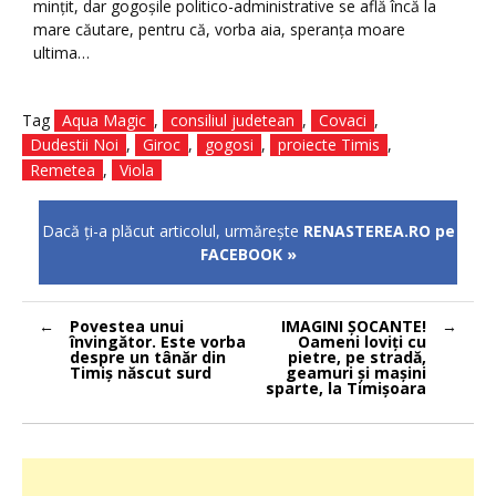
mințit, dar gogoșile politico-administrative se află încă la
mare căutare, pentru că, vorba aia, speranța moare
ultima…
Tag
Aqua Magic
,
consiliul judetean
,
Covaci
,
Dudestii Noi
,
Giroc
,
gogosi
,
proiecte Timis
,
Remetea
,
Viola
Dacă ţi-a plăcut articolul, urmăreşte
RENASTEREA.RO pe
FACEBOOK »
Navigare
Povestea unui
IMAGINI ŞOCANTE!
în
învingător. Este vorba
Oameni loviţi cu
articole
despre un tânăr din
pietre, pe stradă,
Timiş născut surd
geamuri şi maşini
sparte, la Timişoara