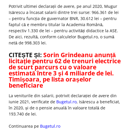
Potrivit ultimei declarații de avere, pe anul 2020, Mugur
Isărescu a încasat salarii dintre trei surse: 966.361 de lei
– pentru funcția de guvernator BNR, 30.612 lei – pentru
faptul că e membru titular la Academia Română,
respectiv 1.330 de lei – pentru activități didactice la ASE.
De aici, rezultă, conform calculelor Bugetul.ro, o sumă
netă de 998.303 lei.
CITEȘTE ȘI:
Sorin Grindeanu anunță
licitaţie pentru 62 de trenuri electrice
de scurt parcurs cu o valoare
estimată între 3 şi 4 miliarde de lei.
Timișoara, pe lista orașelor
beneficiare
La veniturile din salarii, potrivit declarației de avere din
iunie 2021, verificate de
Bugetul.ro
, Isărescu a beneficiat,
în 2020, și de o pensie anuală în valoare totală de
193.740 de lei.
Continuarea pe
Bugetul.ro