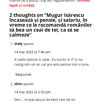
Înainte de a posta, citiţi aici regulamentul:
Termeni
legali şi condiţii
.
2 thoughts on “
Mugur Isărescu
încasează și pensie, și salariu, în
vreme ce le recomandă românilor
să bea un ceai de tei, ca să se
calmeze
”
Stefy
spune:
14 mai 2022 la 7:40 am
A naibii pensie si salar. Eu lucrez in IT si nu
castig intr-un an cat are asta pensie intr-o luna.
Răspunde
s0rin
spune:
14 mai 2022 la 2:33 pm
Deci… te poți apuca de băut ceai de tei.