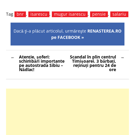
Tag
bnr
,
isarescu
,
mugur isarescu
,
pensie
,
salariu
Dacă ţi-a plăcut articolul, urmăreşte
RENASTEREA.RO
pe FACEBOOK »
Navigare
Atenție, șoferi:
Scandal în plin centrul
în
schimbări importante
Timișoarei. 3 bărbați,
articole
pe autostrada Sibiu –
reținuți pentru 24 de
Nădlac!
ore