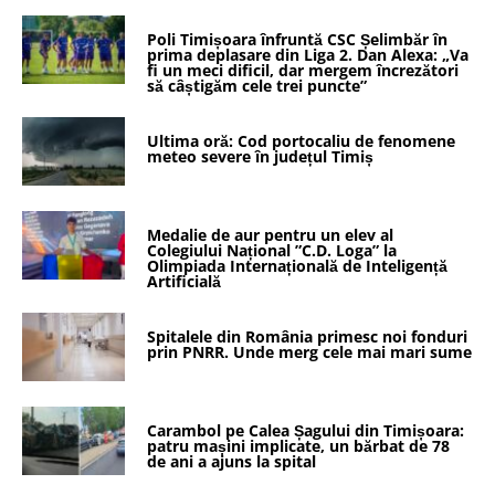
Poli Timișoara înfruntă CSC Șelimbăr în
prima deplasare din Liga 2. Dan Alexa: „Va
fi un meci dificil, dar mergem încrezători
să câștigăm cele trei puncte”
Ultima oră: Cod portocaliu de fenomene
meteo severe în județul Timiș
Medalie de aur pentru un elev al
Colegiului Național ”C.D. Loga” la
Olimpiada Internațională de Inteligență
Artificială
Spitalele din România primesc noi fonduri
prin PNRR. Unde merg cele mai mari sume
Carambol pe Calea Șagului din Timișoara:
patru mașini implicate, un bărbat de 78
de ani a ajuns la spital