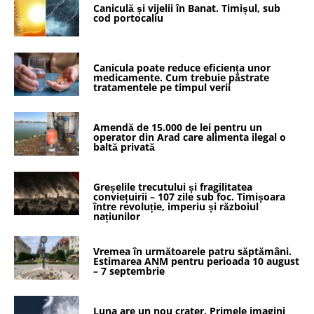
Caniculă și vijelii în Banat. Timișul, sub
cod portocaliu
Canicula poate reduce eficiența unor
medicamente. Cum trebuie păstrate
tratamentele pe timpul verii
Amendă de 15.000 de lei pentru un
operator din Arad care alimenta ilegal o
baltă privată
Greșelile trecutului și fragilitatea
conviețuirii – 107 zile sub foc. Timișoara
între revoluție, imperiu și războiul
națiunilor
Vremea în următoarele patru săptămâni.
Estimarea ANM pentru perioada 10 august
– 7 septembrie
Luna are un nou crater. Primele imagini