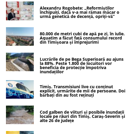
Alexandru Rogobete: „Reformiștilor
închipuiți, dacă v-a mai rămas măcar o
urmă genetică de decență, opriți-vă”
80.000 de metri cubi de apă pe zi, în iulie.
Aquatim a făcut față consumului record
din Timișoara și împrejurimi
Lucrările de pe Bega Superioară au ajuns
la 88%. Peste 1.800 de locuitori vor
beneficia de protecție împotriva
inundațiilor
Timiș. Transmisiuni live cu conținut
explicit, urmărite de mii de persoane. Doi
bărbați din au fost reținuți
Cod galben de viituri și posibile inundații
locale pe râuri din Timiș, Caraș-Severin și
alte 26 de județe