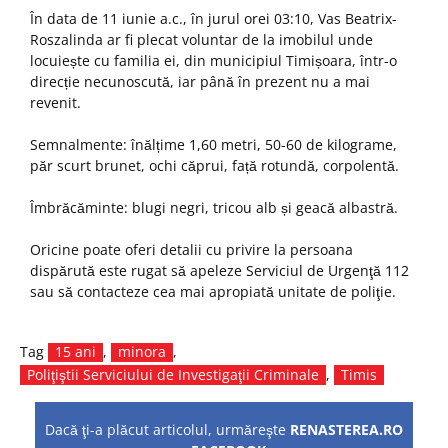
În data de 11 iunie a.c., în jurul orei 03:10, Vas Beatrix-
Roszalinda ar fi plecat voluntar de la imobilul unde
locuiește cu familia ei, din municipiul Timișoara, într-o
direcție necunoscută, iar până în prezent nu a mai
revenit.
Semnalmente: înălțime 1,60 metri, 50-60 de kilograme,
păr scurt brunet, ochi căprui, față rotundă, corpolentă.
Îmbrăcăminte: blugi negri, tricou alb și geacă albastră.
Oricine poate oferi detalii cu privire la persoana
dispărută este rugat să apeleze Serviciul de Urgenţă 112
sau să contacteze cea mai apropiată unitate de poliţie.
Tag
15 ani
,
minora
,
Poliţiştii Serviciului de Investigaţii Criminale
,
Timis
Dacă ţi-a plăcut articolul, urmăreşte
RENASTEREA.RO