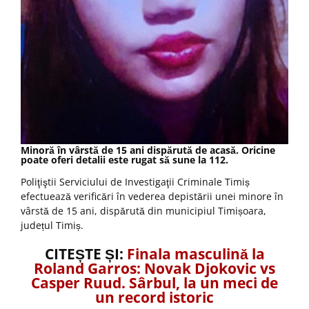
Minoră în vârstă de 15 ani dispărută de acasă. Oricine
poate oferi detalii este rugat să sune la 112.
Poliţiştii Serviciului de Investigaţii Criminale Timiș
efectuează verificări în vederea depistării unei minore în
vârstă de 15 ani, dispărută din municipiul Timișoara,
județul Timiș.
CITEȘTE ȘI:
Finala masculină la
Roland Garros: Novak Djokovic vs
Casper Ruud. Sârbul, la un meci de
un record istoric