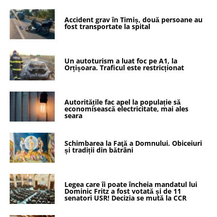
Accident grav în Timiș, două persoane au
fost transportate la spital
Un autoturism a luat foc pe A1, la
Orțișoara. Traficul este restricționat
Autoritățile fac apel la populație să
economisească electricitate, mai ales
seara
Schimbarea la Faţă a Domnului. Obiceiuri
și tradiții din bătrâni
Legea care îi poate încheia mandatul lui
Dominic Fritz a fost votată și de 11
senatori USR! Decizia se mută la CCR