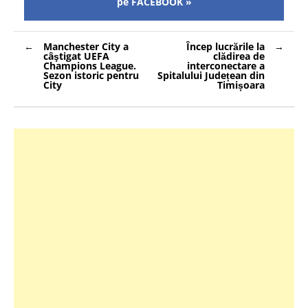
pe FACEBOOK »
Navigare
Manchester City a
Încep lucrările la
în
câştigat UEFA
clădirea de
articole
Champions League.
interconectare a
Sezon istoric pentru
Spitalului Județean din
City
Timișoara