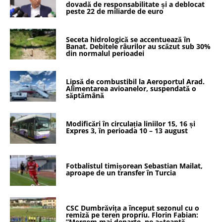
dovadă de responsabilitate și a deblocat
peste 22 de miliarde de euro
Seceta hidrologică se accentuează în
Banat. Debitele râurilor au scăzut sub 30%
din normalul perioadei
Lipsă de combustibil la Aeroportul Arad.
Alimentarea avioanelor, suspendată o
săptămână
Modificări în circulația liniilor 15, 16 și
Expres 3, în perioada 10 – 13 august
Fotbalistul timișorean Sebastian Mailat,
aproape de un transfer în Turcia
CSC Dumbrăvița a început sezonul cu o
remiză pe teren propriu. Florin Fabian:
”Mergem mai departe, ne așteaptă