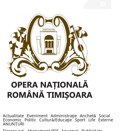
Actualitate
Eveniment
Administraţie
Anchetă
Social
Economic
Politic
Cultură/Educaţie
Sport
Life
Externe
ANUNȚURI
Despre noi
Abonament PDF
Anunţuri
Publicitate