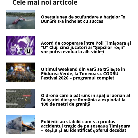
Cele mai noi articole
Operațiunea de scufundare a barjelor în
Dunăre s-a încheiat cu succes
Acord de cooperare între Poli Timișoara și
”U” Cluj: cinci jucători ai ”Șepcilor roșii”
vor putea evolua la alb-violeți
Ultimul weekend din vară se trăiește în
Pădurea Verde, la Timișoara. CODRU
Festival 2026 – programul complet
O dronă care a pătruns în spațiul aerian al
Bulgariei dinspre România a explodat la
100 de metri de graniță
Polițiștii au stabilit cum s-a produs
accidentul tragic de pe șoseaua Timișoara
– Reșița și au identificat șoferul decedat