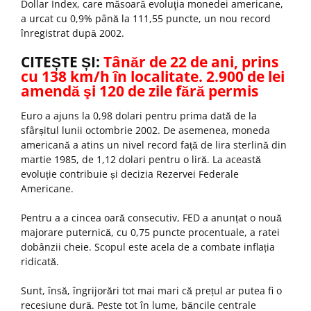
Dollar Index, care măsoară evoluţia monedei americane,
a urcat cu 0,9% până la 111,55 puncte, un nou record
înregistrat după 2002.
CITEȘTE ȘI:
Tânăr de 22 de ani, prins
cu 138 km/h în localitate. 2.900 de lei
amendă şi 120 de zile fără permis
Euro a ajuns la 0,98 dolari pentru prima dată de la
sfârșitul lunii octombrie 2002. De asemenea, moneda
americană a atins un nivel record față de lira sterlină din
martie 1985, de 1,12 dolari pentru o liră. La această
evoluție contribuie și decizia Rezervei Federale
Americane.
Pentru a a cincea oară consecutiv, FED a anunțat o nouă
majorare puternică, cu 0,75 puncte procentuale, a ratei
dobânzii cheie. Scopul este acela de a combate inflația
ridicată.
Sunt, însă, îngrijorări tot mai mari că prețul ar putea fi o
recesiune dură. Peste tot în lume, băncile centrale