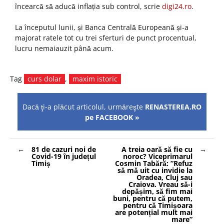
încearcă să aducă inflația sub control, scrie
digi24.ro
.
La începutul lunii, și Banca Centrală Europeană și-a
majorat ratele tot cu trei sferturi de punct procentual,
lucru nemaiauzit până acum.
Tag
curs dolar
,
maxim istoric
Dacă ţi-a plăcut articolul, urmăreşte
RENASTEREA.RO
pe FACEBOOK »
Navigare
81 de cazuri noi de
A treia oară să fie cu
în
Covid-19 în județul
noroc? Viceprimarul
articole
Timiș
Cosmin Tabără: ”Refuz
să mă uit cu invidie la
Oradea, Cluj sau
Craiova. Vreau să-i
depășim, să fim mai
buni, pentru că putem,
pentru că Timișoara
are potențial mult mai
mare”