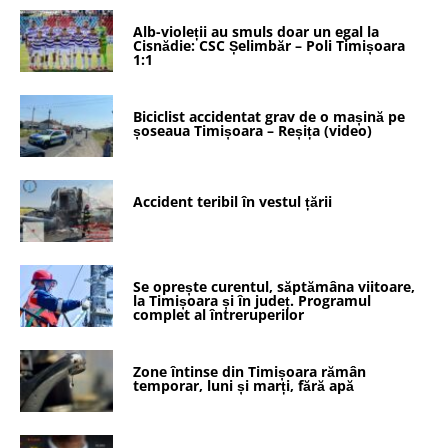
Alb-violeții au smuls doar un egal la
Cisnădie: CSC Șelimbăr – Poli Timișoara
1:1
Biciclist accidentat grav de o mașină pe
șoseaua Timișoara – Reșița (video)
Accident teribil în vestul țării
Se oprește curentul, săptămâna viitoare,
la Timișoara și în județ. Programul
complet al întreruperilor
Zone întinse din Timișoara rămân
temporar, luni și marți, fără apă