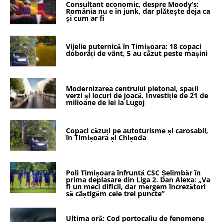
Consultant economic, despre Moody’s:
România nu e în junk, dar plătește deja ca
și cum ar fi
Vijelie puternică în Timișoara: 18 copaci
doborâți de vânt, 5 au căzut peste mașini
Modernizarea centrului pietonal, spații
verzi și locuri de joacă. Investiție de 21 de
milioane de lei la Lugoj
Copaci căzuți pe autoturisme și carosabil,
în Timișoara și Chișoda
Poli Timișoara înfruntă CSC Șelimbăr în
prima deplasare din Liga 2. Dan Alexa: „Va
fi un meci dificil, dar mergem încrezători
să câștigăm cele trei puncte”
Ultima oră: Cod portocaliu de fenomene