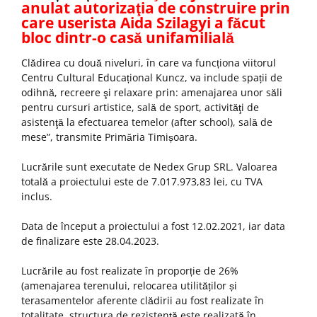
anulat autorizaţia de construire prin
care userista Aida Szilagyi a făcut
bloc dintr-o casă unifamilială
Clădirea cu două niveluri, în care va funcționa viitorul
Centru Cultural Educațional Kuncz, va include spații de
odihnă, recreere şi relaxare prin: amenajarea unor săli
pentru cursuri artistice, sală de sport, activităţi de
asistenţă la efectuarea temelor (after school), sală de
mese”, transmite Primăria Timișoara.
Lucrările sunt executate de Nedex Grup SRL. Valoarea
totală a proiectului este de 7.017.973,83 lei, cu TVA
inclus.
Data de început a proiectului a fost 12.02.2021, iar data
de finalizare este 28.04.2023.
Lucrările au fost realizate în proporție de 26%
(amenajarea terenului, relocarea utilităților și
terasamentelor aferente clădirii au fost realizate în
totalitate, structura de rezistență este realizată în