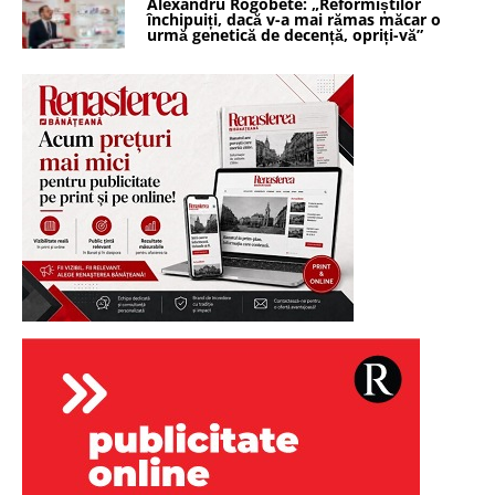
Alexandru Rogobete: „Reformiștilor
închipuiți, dacă v-a mai rămas măcar o
urmă genetică de decență, opriți-vă”