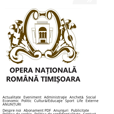
Actualitate
Eveniment
Administraţie
Anchetă
Social
Economic
Politic
Cultură/Educaţie
Sport
Life
Externe
ANUNȚURI
Despre noi
Abonament PDF
Anunţuri
Publicitate
Politica de cookie
Politica de confidenţialitate
Contact