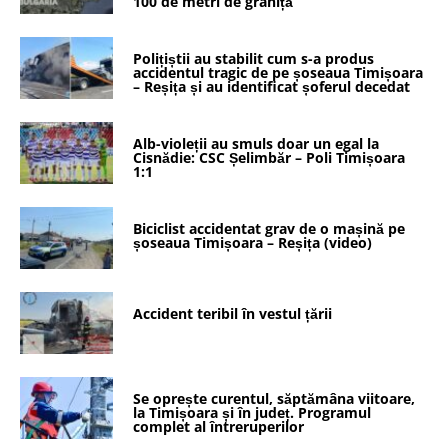
100 de metri de graniță
Polițiștii au stabilit cum s-a produs
accidentul tragic de pe șoseaua Timișoara
– Reșița și au identificat șoferul decedat
Alb-violeții au smuls doar un egal la
Cisnădie: CSC Șelimbăr – Poli Timișoara
1:1
Biciclist accidentat grav de o mașină pe
șoseaua Timișoara – Reșița (video)
Accident teribil în vestul țării
Se oprește curentul, săptămâna viitoare,
la Timișoara și în județ. Programul
complet al întreruperilor