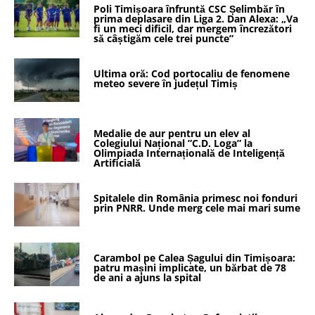
Poli Timișoara înfruntă CSC Șelimbăr în
prima deplasare din Liga 2. Dan Alexa: „Va
fi un meci dificil, dar mergem încrezători
să câștigăm cele trei puncte”
Ultima oră: Cod portocaliu de fenomene
meteo severe în județul Timiș
Medalie de aur pentru un elev al
Colegiului Național ”C.D. Loga” la
Olimpiada Internațională de Inteligență
Artificială
Spitalele din România primesc noi fonduri
prin PNRR. Unde merg cele mai mari sume
Carambol pe Calea Șagului din Timișoara:
patru mașini implicate, un bărbat de 78
de ani a ajuns la spital