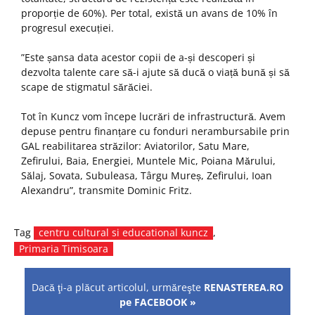
proporție de 60%). Per total, există un avans de 10% în
progresul execuției.
”Este șansa data acestor copii de a-și descoperi și
dezvolta talente care să-i ajute să ducă o viață bună și să
scape de stigmatul sărăciei.
Tot în Kuncz vom începe lucrări de infrastructură. Avem
depuse pentru finanțare cu fonduri nerambursabile prin
GAL reabilitarea străzilor: Aviatorilor, Satu Mare,
Zefirului, Baia, Energiei, Muntele Mic, Poiana Mărului,
Sălaj, Sovata, Subuleasa, Târgu Mureș, Zefirului, Ioan
Alexandru”, transmite Dominic Fritz.
Tag
centru cultural si educational kuncz
,
Primaria Timisoara
Dacă ţi-a plăcut articolul, urmăreşte
RENASTEREA.RO
pe FACEBOOK »