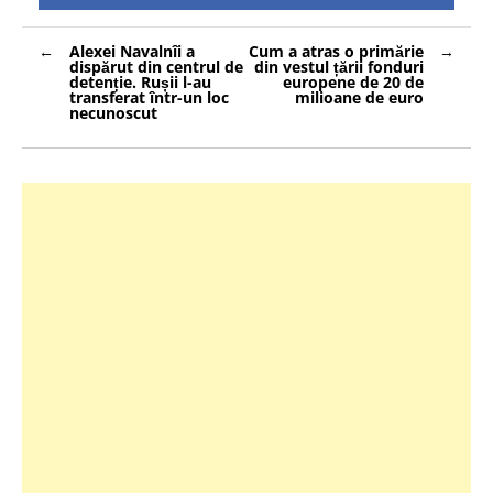
Navigare
Alexei Navalnîi a
Cum a atras o primărie
în
dispărut din centrul de
din vestul țării fonduri
articole
detenție. Rușii l-au
europene de 20 de
transferat într-un loc
milioane de euro
necunoscut