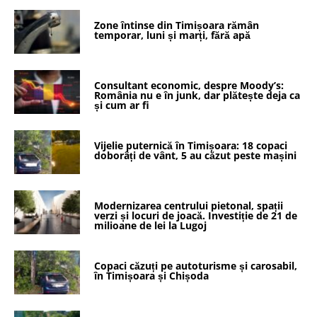
Zone întinse din Timișoara rămân
temporar, luni și marți, fără apă
Consultant economic, despre Moody’s:
România nu e în junk, dar plătește deja ca
și cum ar fi
Vijelie puternică în Timișoara: 18 copaci
doborâți de vânt, 5 au căzut peste mașini
Modernizarea centrului pietonal, spații
verzi și locuri de joacă. Investiție de 21 de
milioane de lei la Lugoj
Copaci căzuți pe autoturisme și carosabil,
în Timișoara și Chișoda