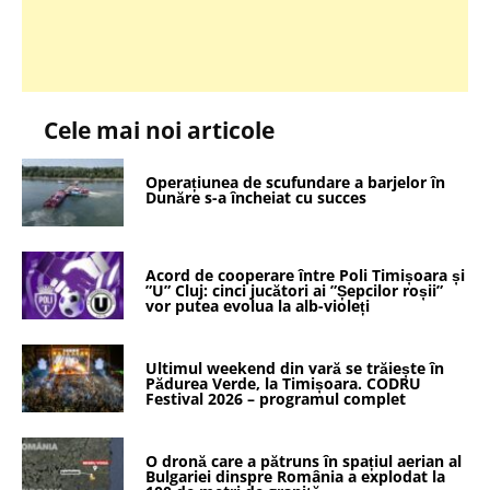
Cele mai noi articole
Operațiunea de scufundare a barjelor în
Dunăre s-a încheiat cu succes
Acord de cooperare între Poli Timișoara și
”U” Cluj: cinci jucători ai ”Șepcilor roșii”
vor putea evolua la alb-violeți
Ultimul weekend din vară se trăiește în
Pădurea Verde, la Timișoara. CODRU
Festival 2026 – programul complet
O dronă care a pătruns în spațiul aerian al
Bulgariei dinspre România a explodat la