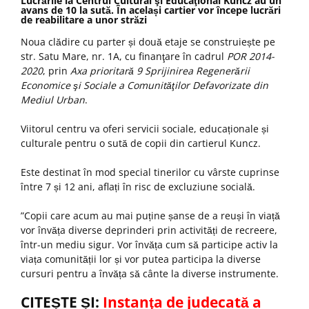
Lucrările la Centrul Cultural şi Educaţional Kuncz au un
avans de 10 la sută. În același cartier vor începe lucrări
de reabilitare a unor străzi
Noua clădire cu parter și două etaje se construiește pe
str. Satu Mare, nr. 1A, cu finanţare în cadrul
POR 2014-
2020
, prin
Axa prioritară 9 Sprijinirea Regenerării
Economice şi Sociale a Comunităţilor Defavorizate din
Mediul Urban
.
Viitorul centru va oferi servicii sociale, educaționale și
culturale pentru o sută de copii din cartierul Kuncz.
Este destinat în mod special tinerilor cu vârste cuprinse
între 7 și 12 ani, aflați în risc de excluziune socială.
”Copii care acum au mai puține șanse de a reuși în viață
vor învăța diverse deprinderi prin activități de recreere,
într-un mediu sigur. Vor învăța cum să participe activ la
viața comunității lor și vor putea participa la diverse
cursuri pentru a învăța să cânte la diverse instrumente.
CITEȘTE ȘI:
Instanţa de judecată a