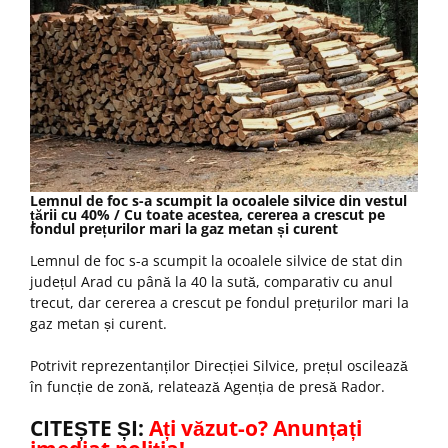
Lemnul de foc s-a scumpit la ocoalele silvice din vestul
țării cu 40% / Cu toate acestea, cererea a crescut pe
fondul prețurilor mari la gaz metan și curent
Lemnul de foc s-a scumpit la ocoalele silvice de stat din
județul Arad cu până la 40 la sută, comparativ cu anul
trecut, dar cererea a crescut pe fondul prețurilor mari la
gaz metan și curent.
Potrivit reprezentanților Direcției Silvice, prețul oscilează
în funcție de zonă, relatează Agenția de presă Rador.
CITEȘTE ȘI:
Ați văzut-o? Anunțați