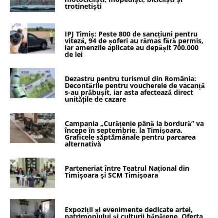
trotinetiști
IPJ Timiș: Peste 800 de sancțiuni pentru
viteză, 94 de șoferi au rămas fără permis,
iar amenzile aplicate au depășit 700.000
de lei
Dezastru pentru turismul din România:
Decontările pentru voucherele de vacanță
s-au prăbușit, iar asta afectează direct
unitățile de cazare
Campania „Curățenie până la bordură” va
începe în septembrie, la Timişoara.
Graficele săptămânale pentru parcarea
alternativă
Parteneriat între Teatrul Național din
Timișoara şi SCM Timişoara
Expoziții și evenimente dedicate artei,
patrimoniului și culturii bănățene. Oferta