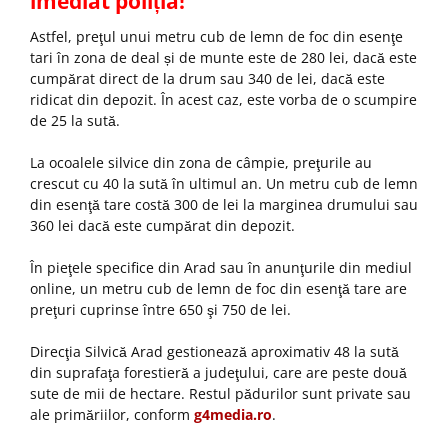
imediat poliția!
Astfel, preţul unui metru cub de lemn de foc din esenţe
tari în zona de deal și de munte este de 280 lei, dacă este
cumpărat direct de la drum sau 340 de lei, dacă este
ridicat din depozit. În acest caz, este vorba de o scumpire
de 25 la sută.
La ocoalele silvice din zona de câmpie, preţurile au
crescut cu 40 la sută în ultimul an. Un metru cub de lemn
din esenţă tare costă 300 de lei la marginea drumului sau
360 lei dacă este cumpărat din depozit.
În pieţele specifice din Arad sau în anunţurile din mediul
online, un metru cub de lemn de foc din esenţă tare are
preţuri cuprinse între 650 şi 750 de lei.
Direcţia Silvică Arad gestionează aproximativ 48 la sută
din suprafaţa forestieră a judeţului, care are peste două
sute de mii de hectare. Restul pădurilor sunt private sau
ale primăriilor, conform
g4media.ro
.