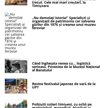
trecut. Cele mai mari creșteri, la
Timișoara
„Nu demolați istoria!” Specialiști și
organizații de patrimoniu cer salvarea
gărilor din 1876 și crearea unui muzeu
feroviar
Când îngheţata venea cu… logistică
serioasă. Povestea de la Muzeul Național
al Banatului
Revine festivalul japonez de vară de la
UPT
Polițiștii rutieri timișeni, cu ochii pe
motocicliști, mopediști, bicicliști și