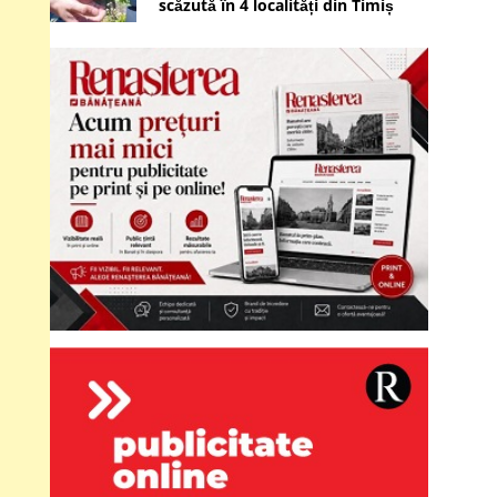
scăzută în 4 localități din Timiș