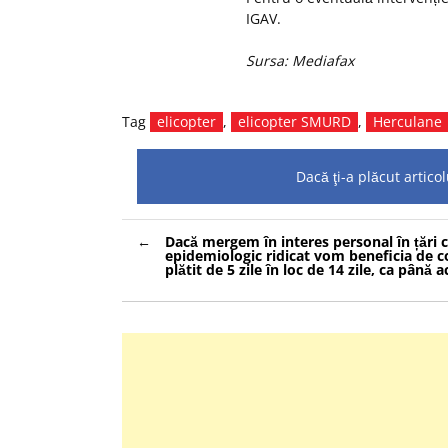
IGAV.
Sursa: Mediafax
Tag
elicopter
,
elicopter SMURD
,
Herculane
Dacă ţi-a plăcut artic
Navigare
Dacă mergem în interes personal în țări c
în
epidemiologic ridicat vom beneficia de 
articole
plătit de 5 zile în loc de 14 zile, ca până