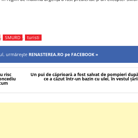
,
SMURD
,
turisti
olul, urmăreşte
RENASTEREA.RO pe FACEBOOK »
u risc
Un pui de căprioară a fost salvat de pompieri dup
concediu
ce a căzut într-un bazin cu ulei, în vestul țări
 acum