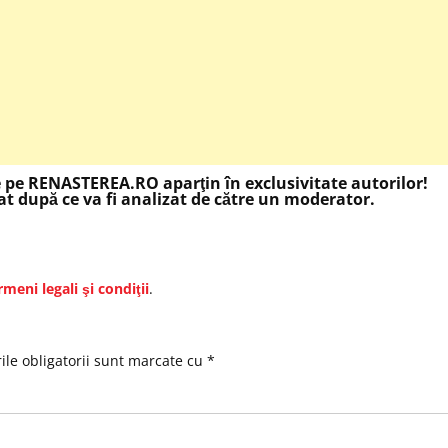
e pe RENASTEREA.RO aparţin în exclusivitate autorilor!
t după ce va fi analizat de către un moderator.
rmeni legali şi condiţii
.
le obligatorii sunt marcate cu
*