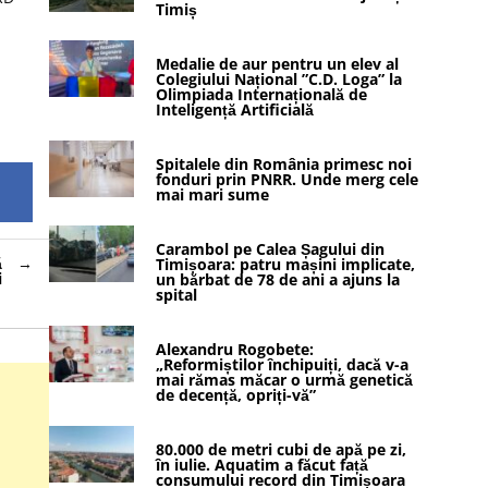
Timiș
Medalie de aur pentru un elev al
Colegiului Național ”C.D. Loga” la
Olimpiada Internațională de
Inteligență Artificială
Spitalele din România primesc noi
fonduri prin PNRR. Unde merg cele
mai mari sume
Carambol pe Calea Șagului din
ă
Timișoara: patru mașini implicate,
i
un bărbat de 78 de ani a ajuns la
spital
Alexandru Rogobete:
„Reformiștilor închipuiți, dacă v-a
mai rămas măcar o urmă genetică
de decență, opriți-vă”
80.000 de metri cubi de apă pe zi,
în iulie. Aquatim a făcut față
consumului record din Timișoara