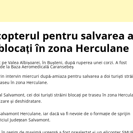
icopterul pentru salvarea 
i blocați în zona Herculane
in intervin miercuri după-amiaza pentru salvarea a doi turiști străi
raseu în zona Herculane.
l Salvamont, cei doi turiști străini blocați pe traseu în zona Hercul
zare și deshidratare.
Salvamont Herculane, iar dacă va fi nevoie de o formație de sprijin
viciul Județean Salvamont.
e în regim de maximă urgență a fost prealertat și un elicopter SMU