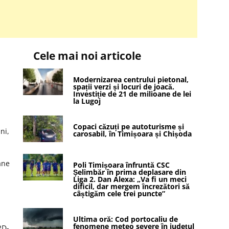
Cele mai noi articole
a
Modernizarea centrului pietonal,
spații verzi și locuri de joacă.
Investiție de 21 de milioane de lei
la Lugoj
Copaci căzuți pe autoturisme și
ni,
carosabil, în Timișoara și Chișoda
ane
Poli Timișoara înfruntă CSC
Șelimbăr în prima deplasare din
Liga 2. Dan Alexa: „Va fi un meci
dificil, dar mergem încrezători să
câștigăm cele trei puncte”
Ultima oră: Cod portocaliu de
fenomene meteo severe în județul
RD-