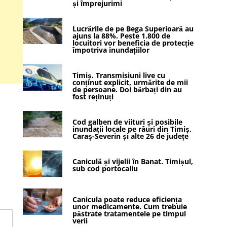
și împrejurimi
Lucrările de pe Bega Superioară au
ajuns la 88%. Peste 1.800 de
locuitori vor beneficia de protecție
împotriva inundațiilor
Timiș. Transmisiuni live cu
conținut explicit, urmărite de mii
de persoane. Doi bărbați din au
fost reținuți
Cod galben de viituri și posibile
inundații locale pe râuri din Timiș,
Caraș-Severin și alte 26 de județe
Caniculă și vijelii în Banat. Timișul,
sub cod portocaliu
Canicula poate reduce eficiența
unor medicamente. Cum trebuie
păstrate tratamentele pe timpul
verii