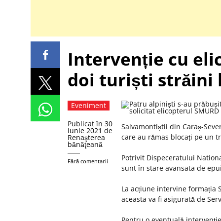
Intervenție cu el
doi turiști străin
Eveniment
Publicat în
30
Salvamontiștii din Caraș-Sever
iunie 2021
de
care au rămas blocați pe un t
Renaşterea
bănăţeană
Potrivit Dispeceratului Nationa
Fără comentarii
sunt în stare avansata de epui
La acțiune intervine formația 
aceasta va fi asigurată de Ser
Pentru o eventuală intervenți