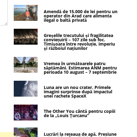
Amendă de 15.000 de lei pentru un
operator din Arad care alimenta
ilegal o baltă privată
Greșelile trecutului și fragilitatea
conviețuirii – 107 zile sub foc.
Timișoara între revoluție, imperiu
și războiul națiunilor
Vremea în următoarele patru
săptămâni. Estimarea ANM pentru
perioada 10 august – 7 septembrie
Luna are un nou crater. Primele
imagini surprinse după impactul
unei rachete SpaceX
The Other You cântă pentru copiii
de la „Louis Țurcanu”
Lucrări la rețeaua de apă. Presiune