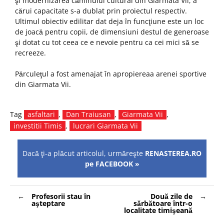
şi modernizarea căminului cultural din Giarmata Vii, a
cărui capacitate s-a dublat prin proiectul respectiv.
Ultimul obiectiv edilitar dat deja în funcţiune este un loc
de joacă pentru copii, de dimensiuni destul de generoase
şi dotat cu tot ceea ce e nevoie pentru ca cei mici să se
recreeze.
Părculeţul a fost amenajat în apropiereaa arenei sportive
din Giarmata Vii.
Tag
asfaltari
,
Dan Traiusan
,
Giarmata Vii
,
investitii Timis
,
lucrari Giarmata Vii
Dacă ţi-a plăcut articolul, urmăreşte
RENASTEREA.RO
pe FACEBOOK »
Navigare
Profesorii stau în
Două zile de
în
aşteptare
sărbătoare într-o
articole
localitate timişeană