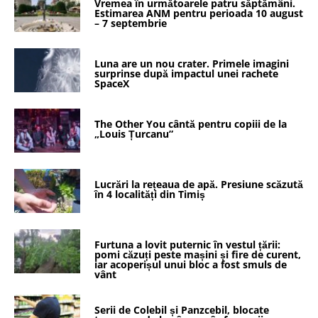
Vremea în următoarele patru săptămâni.
Estimarea ANM pentru perioada 10 august
– 7 septembrie
Luna are un nou crater. Primele imagini
surprinse după impactul unei rachete
SpaceX
The Other You cântă pentru copiii de la
„Louis Țurcanu”
Lucrări la rețeaua de apă. Presiune scăzută
în 4 localități din Timiș
Furtuna a lovit puternic în vestul țării:
pomi căzuți peste mașini și fire de curent,
iar acoperișul unui bloc a fost smuls de
vânt
Serii de Colebil și Panzcebil, blocate