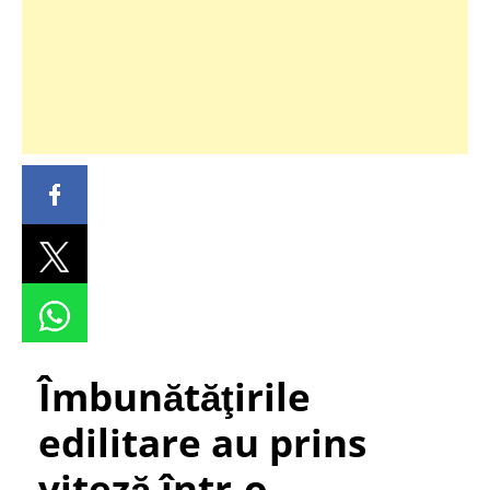
Îmbunătăţirile
edilitare au prins
viteză într-o