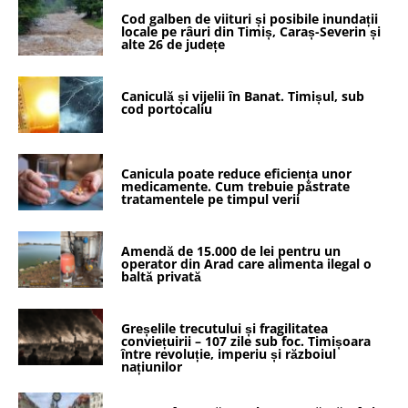
Cod galben de viituri și posibile inundații
locale pe râuri din Timiș, Caraș-Severin și
alte 26 de județe
Caniculă și vijelii în Banat. Timișul, sub
cod portocaliu
Canicula poate reduce eficiența unor
medicamente. Cum trebuie păstrate
tratamentele pe timpul verii
Amendă de 15.000 de lei pentru un
operator din Arad care alimenta ilegal o
baltă privată
Greșelile trecutului și fragilitatea
conviețuirii – 107 zile sub foc. Timișoara
între revoluție, imperiu și războiul
națiunilor