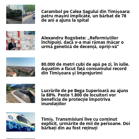
Carambol pe Calea Șagului din Timișoara:
patru mașini implicate, un bărbat de 78
de ani a ajuns la spital
Alexandru Rogobete: „Reformiștilor
închipuiți, dacă v-a mai rămas măcar o
urmă genetică de decență, opriți-vă”
80.000 de metri cubi de apă pe zi, în iulie.
Aquatim a făcut față consumului record
din Timișoara și împrejurimi
Lucrările de pe Bega Superioară au ajuns
la 88%. Peste 1.800 de locuitori vor
beneficia de protecție împotriva
inundațiilor
Timiș. Transmisiuni live cu conținut
explicit, urmărite de mii de persoane. Doi
bărbați din au fost reținuți