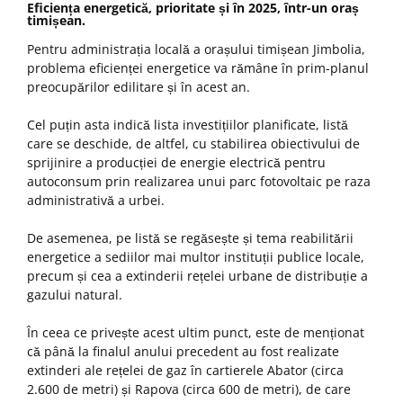
Eficiența energetică, prioritate și în 2025, într-un oraș
timișean.
Pentru administrația locală a orașului timișean Jimbolia,
problema eficienței energetice va rămâne în prim-planul
preocupărilor edilitare și în acest an.
Cel puțin asta indică lista investițiilor planificate, listă
care se deschide, de altfel, cu stabilirea obiectivului de
sprijinire a producției de energie electrică pentru
autoconsum prin realizarea unui parc fotovoltaic pe raza
administrativă a urbei.
De asemenea, pe listă se regăsește și tema reabilitării
energetice a sediilor mai multor instituții publice locale,
precum și cea a extinderii rețelei urbane de distribuție a
gazului natural.
În ceea ce privește acest ultim punct, este de menționat
că până la finalul anului precedent au fost realizate
extinderi ale rețelei de gaz în cartierele Abator (circa
2.600 de metri) și Rapova (circa 600 de metri), de care