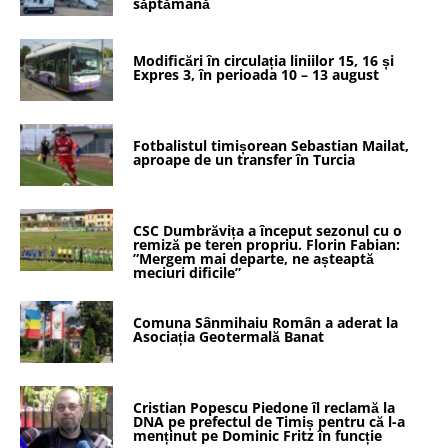
săptămână
Modificări în circulația liniilor 15, 16 și
Expres 3, în perioada 10 – 13 august
Fotbalistul timișorean Sebastian Mailat,
aproape de un transfer în Turcia
CSC Dumbrăvița a început sezonul cu o
remiză pe teren propriu. Florin Fabian:
”Mergem mai departe, ne așteaptă
meciuri dificile”
Comuna Sânmihaiu Român a aderat la
Asociația Geotermală Banat
Cristian Popescu Piedone îl reclamă la
DNA pe prefectul de Timiș pentru că l-a
menținut pe Dominic Fritz în funcție