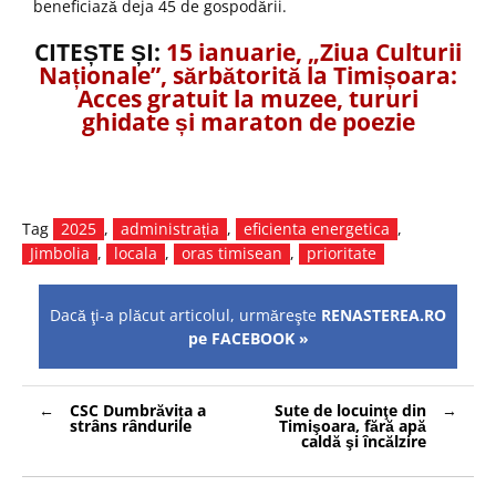
beneficiază deja 45 de gospodării.
CITEȘTE ȘI:
15 ianuarie, „Ziua Culturii
Naționale”, sărbătorită la Timișoara:
Acces gratuit la muzee, tururi
ghidate și maraton de poezie
Tag
2025
,
administrația
,
eficienta energetica
,
Jimbolia
,
locala
,
oras timisean
,
prioritate
Dacă ţi-a plăcut articolul, urmăreşte
RENASTEREA.RO
pe FACEBOOK »
Navigare
CSC Dumbrăvița a
Sute de locuinţe din
în
strâns rândurile
Timişoara, fără apă
articole
caldă şi încălzire