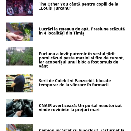
The Other You cântă pentru copiii de la
„Louis Țurcanu”
Lucrări la rețeaua de apă. Presiune scăzută
în 4 localități din Timiș
Furtuna a lovit puternic în vestul țării:
pomi căzuți peste mașini și fire de curent,
iar acoperișul unui bloc a fost smuls de
vânt
Serii de Colebil și Panzcebil, blocate
temporar de la vânzare în farmacii
CNAIR avertizează: Un portal neautorizat
vinde roviniete la prețuri mari
Camion încărcat cu hipoclorit, răsturnat la