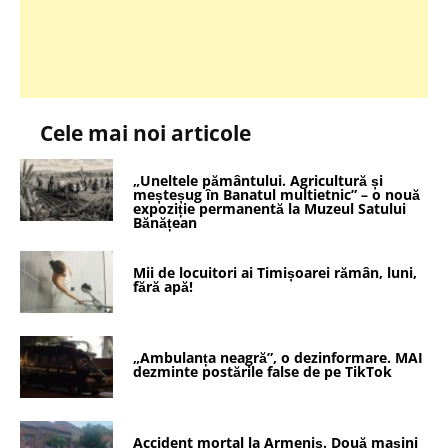
Cele mai noi articole
„Uneltele pământului. Agricultură și
meșteșug în Banatul multietnic” – o nouă
expoziție permanentă la Muzeul Satului
Bănățean
Mii de locuitori ai Timișoarei rămân, luni,
fără apă!
„Ambulanța neagră”, o dezinformare. MAI
dezminte postările false de pe TikTok
Accident mortal la Armeniș. Două mașini