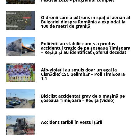
O dronă care a pătruns în spațiul aerian al
Bulgariei dinspre România a explodat la
100 de metri de graniță
Polițiștii au stabilit cum s-a produs
accidentul tragic de pe șoseaua Timișoara
– Reșița și au identificat șoferul decedat
Alb-violeții au smuls doar un egal la
Cisnădie: CSC Șelimbăr – Poli Timișoara
1:1
Biciclist accidentat grav de o mașină pe
șoseaua Timișoara – Reșița (video)
Accident teribil în vestul țării