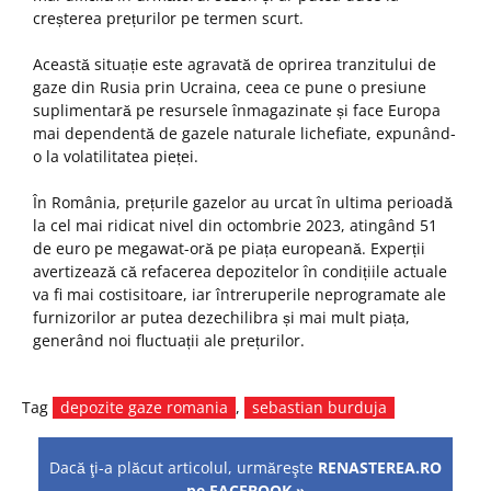
creșterea prețurilor pe termen scurt.
Această situație este agravată de oprirea tranzitului de
gaze din Rusia prin Ucraina, ceea ce pune o presiune
suplimentară pe resursele înmagazinate și face Europa
mai dependentă de gazele naturale lichefiate, expunând-
o la volatilitatea pieței.
În România, prețurile gazelor au urcat în ultima perioadă
la cel mai ridicat nivel din octombrie 2023, atingând 51
de euro pe megawat-oră pe piața europeană. Experții
avertizează că refacerea depozitelor în condițiile actuale
va fi mai costisitoare, iar întreruperile neprogramate ale
furnizorilor ar putea dezechilibra și mai mult piața,
generând noi fluctuații ale prețurilor.
Tag
depozite gaze romania
,
sebastian burduja
Dacă ţi-a plăcut articolul, urmăreşte
RENASTEREA.RO
pe FACEBOOK »