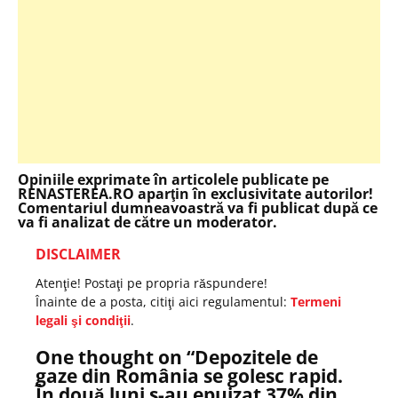
Opiniile exprimate în articolele publicate pe
RENASTEREA.RO aparţin în exclusivitate autorilor!
Comentariul dumneavoastră va fi publicat după ce
va fi analizat de către un moderator.
DISCLAIMER
Atenţie! Postaţi pe propria răspundere!
Înainte de a posta, citiţi aici regulamentul:
Termeni
legali şi condiţii
.
One thought on “
Depozitele de
gaze din România se golesc rapid.
În două luni s-au epuizat 37% din