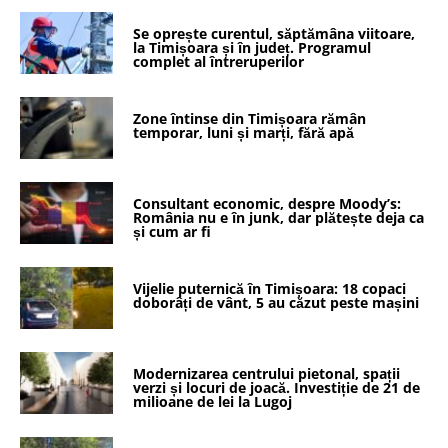
Se oprește curentul, săptămâna viitoare,
la Timișoara și în județ. Programul
complet al întreruperilor
Zone întinse din Timișoara rămân
temporar, luni și marți, fără apă
Consultant economic, despre Moody’s:
România nu e în junk, dar plătește deja ca
și cum ar fi
Vijelie puternică în Timișoara: 18 copaci
doborâți de vânt, 5 au căzut peste mașini
Modernizarea centrului pietonal, spații
verzi și locuri de joacă. Investiție de 21 de
milioane de lei la Lugoj