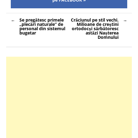
Navigare
Se pregătesc primele
Crăciunul pe stil vechi.
în
„plecări naturale” de
Milioane de creștini
articole
personal din sistemul
ortodocși sărbătoresc
bugetar
astăzi Nașterea
Domnului