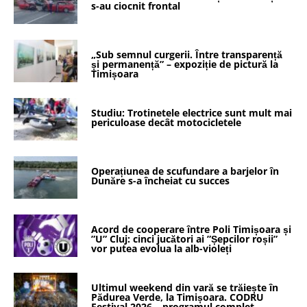
s-au ciocnit frontal
„Sub semnul curgerii. Între transparență
și permanență” – expoziție de pictură la
Timișoara
Studiu: Trotinetele electrice sunt mult mai
periculoase decât motocicletele
Operațiunea de scufundare a barjelor în
Dunăre s-a încheiat cu succes
Acord de cooperare între Poli Timișoara și
”U” Cluj: cinci jucători ai ”Șepcilor roșii”
vor putea evolua la alb-violeți
Ultimul weekend din vară se trăiește în
Pădurea Verde, la Timișoara. CODRU
Festival 2026 – programul complet