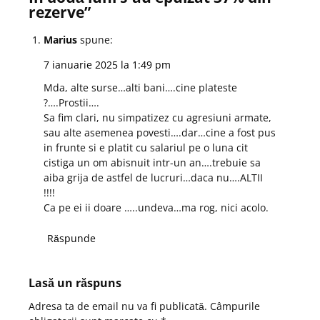
rezerve
”
Marius
spune:
7 ianuarie 2025 la 1:49 pm
Mda, alte surse…alti bani….cine plateste
?….Prostii….
Sa fim clari, nu simpatizez cu agresiuni armate,
sau alte asemenea povesti….dar…cine a fost pus
in frunte si e platit cu salariul pe o luna cit
cistiga un om abisnuit intr-un an….trebuie sa
aiba grija de astfel de lucruri…daca nu….ALTII
!!!!
Ca pe ei ii doare …..undeva…ma rog, nici acolo.
Răspunde
Lasă un răspuns
Adresa ta de email nu va fi publicată.
Câmpurile