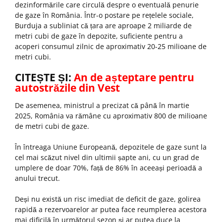
dezinformările care circulă despre o eventuală penurie
de gaze în România. Într-o postare pe rețelele sociale,
Burduja a subliniat că țara are aproape 2 miliarde de
metri cubi de gaze în depozite, suficiente pentru a
acoperi consumul zilnic de aproximativ 20-25 milioane de
metri cubi.
CITEȘTE ȘI:
An de așteptare pentru
autostrăzile din Vest
De asemenea, ministrul a precizat că până în martie
2025, România va rămâne cu aproximativ 800 de milioane
de metri cubi de gaze.
În întreaga Uniune Europeană, depozitele de gaze sunt la
cel mai scăzut nivel din ultimii șapte ani, cu un grad de
umplere de doar 70%, față de 86% în aceeași perioadă a
anului trecut.
Deși nu există un risc imediat de deficit de gaze, golirea
rapidă a rezervoarelor ar putea face reumplerea acestora
mai dificilă în următorul sezon și ar putea duce la