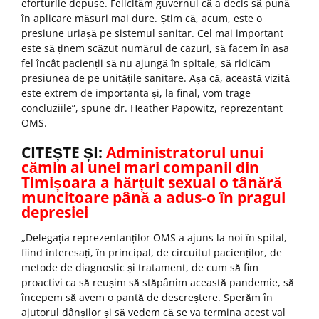
eforturile depuse. Felicităm guvernul că a decis să pună
în aplicare măsuri mai dure. Știm că, acum, este o
presiune uriașă pe sistemul sanitar. Cel mai important
este să ținem scăzut numărul de cazuri, să facem în așa
fel încât pacienții să nu ajungă în spitale, să ridicăm
presiunea de pe unitățile sanitare. Așa că, această vizită
este extrem de importanta și, la final, vom trage
concluziile”, spune dr. Heather Papowitz, reprezentant
OMS.
CITEȘTE ȘI:
Administratorul unui
cămin al unei mari companii din
Timișoara a hărțuit sexual o tânără
muncitoare până a adus-o în pragul
depresiei
„Delegația reprezentanților OMS a ajuns la noi în spital,
fiind interesați, în principal, de circuitul pacienților, de
metode de diagnostic și tratament, de cum să fim
proactivi ca să reușim să stăpânim această pandemie, să
începem să avem o pantă de descreștere. Sperăm în
ajutorul dânșilor și să vedem că se va termina acest val