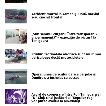
Accident mortal la Armeniș. Două mașini
s-au ciocnit frontal
„Sub semnul curgerii. Între transparență
și permanență” – expoziție de pictură la
Timișoara
Studiu: Trotinetele electrice sunt mult mai
periculoase decât motocicletele
Operațiunea de scufundare a barjelor în
Dunăre s-a încheiat cu succes
Acord de cooperare între Poli Timișoara și
”U” Cluj: cinci jucători ai ”Șepcilor roșii”
vor putea evolua la alb-violeți