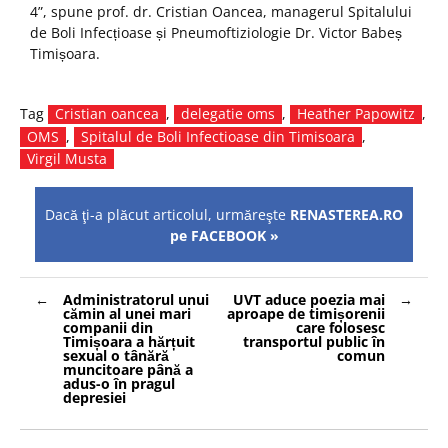
4”, spune prof. dr. Cristian Oancea, managerul Spitalului
de Boli Infecțioase și Pneumoftiziologie Dr. Victor Babeș
Timișoara.
Tag
Cristian oancea
,
delegatie oms
,
Heather Papowitz
,
OMS
,
Spitalul de Boli Infectioase din Timisoara
,
Virgil Musta
Dacă ţi-a plăcut articolul, urmăreşte
RENASTEREA.RO
pe FACEBOOK »
Navigare
Administratorul unui
UVT aduce poezia mai
în
cămin al unei mari
aproape de timișorenii
articole
companii din
care folosesc
Timișoara a hărțuit
transportul public în
sexual o tânără
comun
muncitoare până a
adus-o în pragul
depresiei