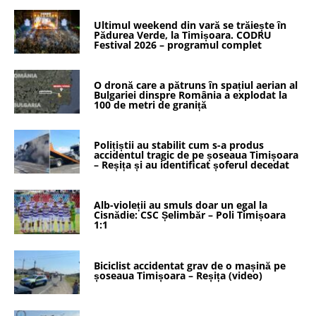
Ultimul weekend din vară se trăiește în
Pădurea Verde, la Timișoara. CODRU
Festival 2026 – programul complet
O dronă care a pătruns în spațiul aerian al
Bulgariei dinspre România a explodat la
100 de metri de graniță
Polițiștii au stabilit cum s-a produs
accidentul tragic de pe șoseaua Timișoara
– Reșița și au identificat șoferul decedat
Alb-violeții au smuls doar un egal la
Cisnădie: CSC Șelimbăr – Poli Timișoara
1:1
Biciclist accidentat grav de o mașină pe
șoseaua Timișoara – Reșița (video)