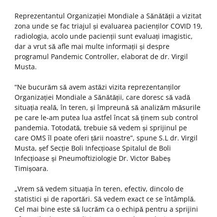
Reprezentantul Organizației Mondiale a Sănătății a vizitat
zona unde se fac triajul și evaluarea pacienților COVID 19,
radiologia, acolo unde pacienții sunt evaluați imagistic,
dar a vrut să afle mai multe informații și despre
programul Pandemic Controller, elaborat de dr. Virgil
Musta.
“Ne bucurăm să avem astăzi vizita reprezentanților
Organizației Mondiale a Sănătății, care doresc să vadă
situația reală, în teren, și împreună să analizăm măsurile
pe care le-am putea lua astfel încat să ținem sub control
pandemia. Totodată, trebuie să vedem și sprijinul pe
care OMS îl poate oferi țării noastre”, spune S.L dr. Virgil
Musta, șef Secție Boli Infecțioase Spitalul de Boli
Infecțioase și Pneumoftiziologie Dr. Victor Babeș
Timișoara.
„Vrem să vedem situația în teren, efectiv, dincolo de
statistici și de raportări. Să vedem exact ce se întâmplă.
Cel mai bine este să lucrăm ca o echipă pentru a sprijini