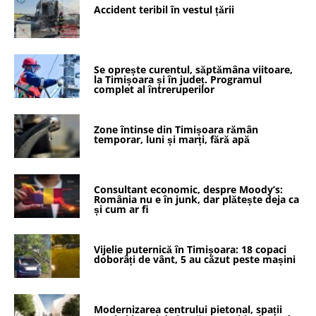
Accident teribil în vestul țării
Se oprește curentul, săptămâna viitoare,
la Timișoara și în județ. Programul
complet al întreruperilor
Zone întinse din Timișoara rămân
temporar, luni și marți, fără apă
Consultant economic, despre Moody’s:
România nu e în junk, dar plătește deja ca
și cum ar fi
Vijelie puternică în Timișoara: 18 copaci
doborâți de vânt, 5 au căzut peste mașini
Modernizarea centrului pietonal, spații