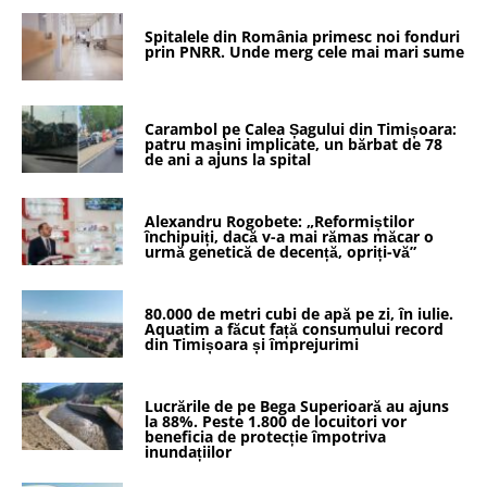
Spitalele din România primesc noi fonduri
prin PNRR. Unde merg cele mai mari sume
Carambol pe Calea Șagului din Timișoara:
patru mașini implicate, un bărbat de 78
de ani a ajuns la spital
Alexandru Rogobete: „Reformiștilor
închipuiți, dacă v-a mai rămas măcar o
urmă genetică de decență, opriți-vă”
80.000 de metri cubi de apă pe zi, în iulie.
Aquatim a făcut față consumului record
din Timișoara și împrejurimi
Lucrările de pe Bega Superioară au ajuns
la 88%. Peste 1.800 de locuitori vor
beneficia de protecție împotriva
inundațiilor