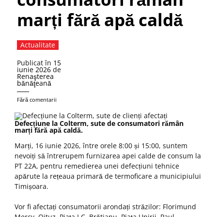
marți fără apă caldă
Actualitate
Publicat în
15
iunie 2026
de
Renaşterea
bănăţeană
Fără comentarii
Defecțiune la Colterm, sute de consumatori rămân
marți fără apă caldă.
Marți, 16 iunie 2026, între orele 8:00 și 15:00, suntem
nevoiți să întrerupem furnizarea apei calde de consum la
PT 22A, pentru remedierea unei defecțiuni tehnice
apărute la rețeaua primară de termoficare a municipiului
Timișoara.
Vor fi afectați consumatorii arondați străzilor: Florimund
Mercy, Oituz, Piața I.C. Brătianu, Piața Unirii, Paul