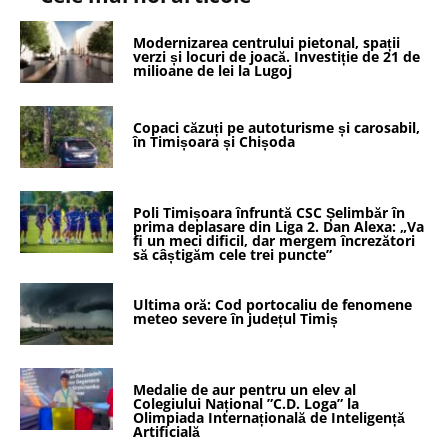
Modernizarea centrului pietonal, spații
verzi și locuri de joacă. Investiție de 21 de
milioane de lei la Lugoj
Copaci căzuți pe autoturisme și carosabil,
în Timișoara și Chișoda
Poli Timișoara înfruntă CSC Șelimbăr în
prima deplasare din Liga 2. Dan Alexa: „Va
fi un meci dificil, dar mergem încrezători
să câștigăm cele trei puncte”
Ultima oră: Cod portocaliu de fenomene
meteo severe în județul Timiș
Medalie de aur pentru un elev al
Colegiului Național ”C.D. Loga” la
Olimpiada Internațională de Inteligență
Artificială