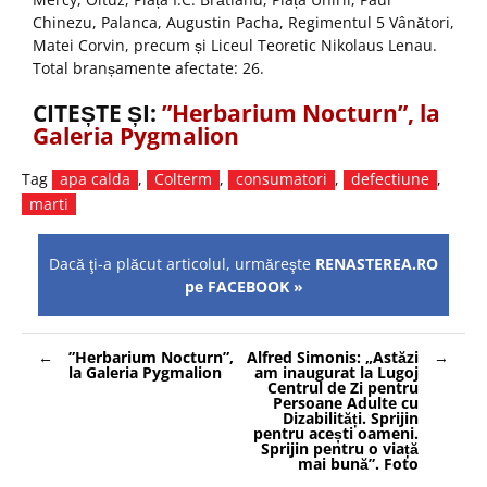
Chinezu, Palanca, Augustin Pacha, Regimentul 5 Vânători,
Matei Corvin, precum și Liceul Teoretic Nikolaus Lenau.
Total branșamente afectate: 26.
CITEȘTE ȘI:
”Herbarium Nocturn”, la
Galeria Pygmalion
Tag
apa calda
,
Colterm
,
consumatori
,
defectiune
,
marti
Dacă ţi-a plăcut articolul, urmăreşte
RENASTEREA.RO
pe FACEBOOK »
Navigare
”Herbarium Nocturn”,
Alfred Simonis: „Astăzi
în
la Galeria Pygmalion
am inaugurat la Lugoj
articole
Centrul de Zi pentru
Persoane Adulte cu
Dizabilități. Sprijin
pentru acești oameni.
Sprijin pentru o viață
mai bună”. Foto