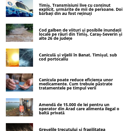
Timiș. Transmisiuni live cu conținut
explicit, urmărite de mii de persoane. Doi
bărbați din au fost reținuți
Cod galben de viituri și posibile inundații
locale pe râuri din Timiș, Caraș-Severin și
alte 26 de județe
Caniculă și vijelii în Banat. Timișul, sub
cod portocaliu
Canicula poate reduce eficiența unor
medicamente. Cum trebuie păstrate
tratamentele pe timpul verii
Amendă de 15.000 de lei pentru un
operator din Arad care alimenta ilegal o
baltă privată
Greșelile trecutului și fragilitatea