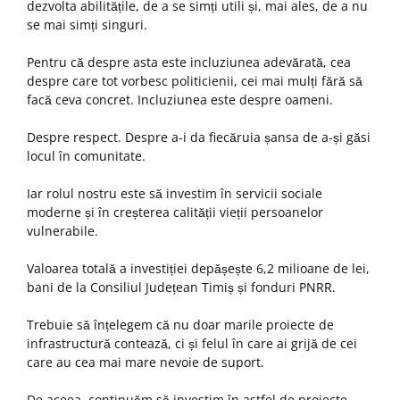
dezvolta abilitățile, de a se simți utili și, mai ales, de a nu
se mai simți singuri.
Pentru că despre asta este incluziunea adevărată, cea
despre care tot vorbesc politicienii, cei mai mulți fără să
facă ceva concret. Incluziunea este despre oameni.
Despre respect. Despre a-i da fiecăruia șansa de a-și găsi
locul în comunitate.
Iar rolul nostru este să investim în servicii sociale
moderne și în creșterea calității vieții persoanelor
vulnerabile.
Valoarea totală a investiției depășește 6,2 milioane de lei,
bani de la Consiliul Județean Timiș și fonduri PNRR.
Trebuie să înțelegem că nu doar marile proiecte de
infrastructură contează, ci și felul în care ai grijă de cei
care au cea mai mare nevoie de suport.
De aceea, continuăm să investim în astfel de proiecte.