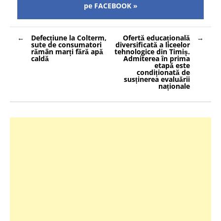
pe FACEBOOK »
Navigare
Defecțiune la Colterm,
Ofertă educațională
în
sute de consumatori
diversificată a liceelor
articole
rămân marți fără apă
tehnologice din Timiș.
caldă
Admiterea în prima
etapă este
condiționată de
susținerea evaluării
naționale