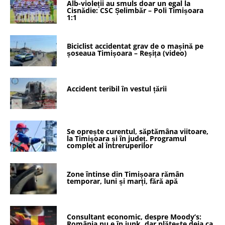
Alb-violeții au smuls doar un egal la
Cisnădie: CSC Șelimbăr – Poli Timișoara
1:1
Biciclist accidentat grav de o mașină pe
șoseaua Timișoara – Reșița (video)
Accident teribil în vestul țării
Se oprește curentul, săptămâna viitoare,
la Timișoara și în județ. Programul
complet al întreruperilor
Zone întinse din Timișoara rămân
temporar, luni și marți, fără apă
Consultant economic, despre Moody’s:
România nu e în junk, dar plătește deja ca