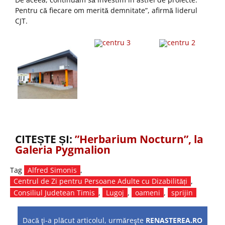
Pentru că fiecare om merită demnitate”, afirmă liderul
CJT.
CITEȘTE ȘI:
”Herbarium Nocturn”, la
Galeria Pygmalion
Tag
Alfred Simonis
,
Centrul de Zi pentru Persoane Adulte cu Dizabilități
,
Consiliul Judetean Timis
,
Lugoj
,
oameni
,
sprijin
Dacă ţi-a plăcut articolul, urmăreşte
RENASTEREA.RO