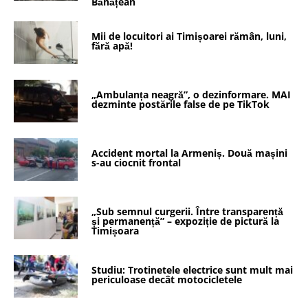
Bănățean
Mii de locuitori ai Timișoarei rămân, luni,
fără apă!
„Ambulanța neagră”, o dezinformare. MAI
dezminte postările false de pe TikTok
Accident mortal la Armeniș. Două mașini
s-au ciocnit frontal
„Sub semnul curgerii. Între transparență
și permanență” – expoziție de pictură la
Timișoara
Studiu: Trotinetele electrice sunt mult mai
periculoase decât motocicletele