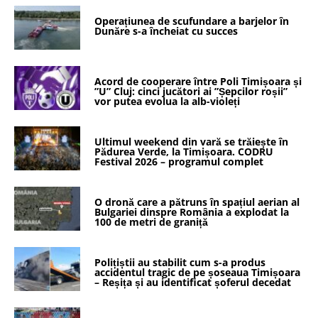
Operațiunea de scufundare a barjelor în
Dunăre s-a încheiat cu succes
Acord de cooperare între Poli Timișoara și
”U” Cluj: cinci jucători ai ”Șepcilor roșii”
vor putea evolua la alb-violeți
Ultimul weekend din vară se trăiește în
Pădurea Verde, la Timișoara. CODRU
Festival 2026 – programul complet
O dronă care a pătruns în spațiul aerian al
Bulgariei dinspre România a explodat la
100 de metri de graniță
Polițiștii au stabilit cum s-a produs
accidentul tragic de pe șoseaua Timișoara
– Reșița și au identificat șoferul decedat