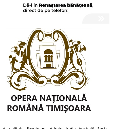
Actualitate
Eveniment
Administraţie
Anchetă
Social