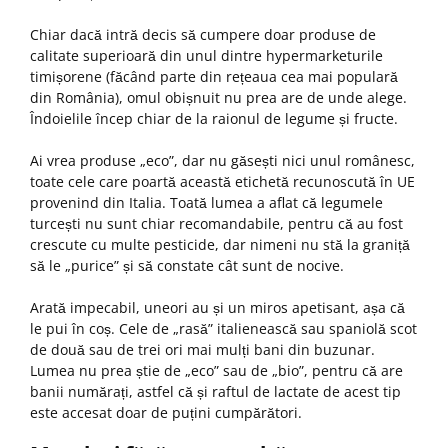
Chiar dacă intră decis să cumpere doar produse de
calitate superioară din unul dintre hypermarketurile
timișorene (făcând parte din rețeaua cea mai populară
din România), omul obișnuit nu prea are de unde alege.
Îndoielile încep chiar de la raionul de legume și fructe.
Ai vrea produse „eco”, dar nu găsești nici unul românesc,
toate cele care poartă această etichetă recunoscută în UE
provenind din Italia. Toată lumea a aflat că legumele
turcești nu sunt chiar recomandabile, pentru că au fost
crescute cu multe pesticide, dar nimeni nu stă la graniță
să le „purice” și să constate cât sunt de nocive.
Arată impecabil, uneori au și un miros apetisant, așa că
le pui în coș. Cele de „rasă” italienească sau spaniolă scot
de două sau de trei ori mai mulți bani din buzunar.
Lumea nu prea știe de „eco” sau de „bio”, pentru că are
banii numărați, astfel că și raftul de lactate de acest tip
este accesat doar de puțini cumpărători.