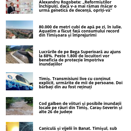
Alexandru Rogobete: „Reformiștilor
închipuiți, dacă v-a mai rămas măcar o
urmă genetică de decență, opriți-vă”
80.000 de metri cubi de apă pe zi, în iulie.
Aquatim a făcut față consumului record
din Timișoara și împrejurimi
Lucrările de pe Bega Superioară au ajuns
la 88%. Peste 1.800 de locuitori vor
beneficia de protecție împotriva
inundațiilor
Timiș. Transmisiuni live cu conținut
explicit, urmărite de mii de persoane. Doi
bărbați din au fost reținuți
Cod galben de viituri și posibile inundații
locale pe râuri din Timiș, Caraș-Severin și
alte 26 de județe
Caniculă și vijelii în Banat. Timișul, sub