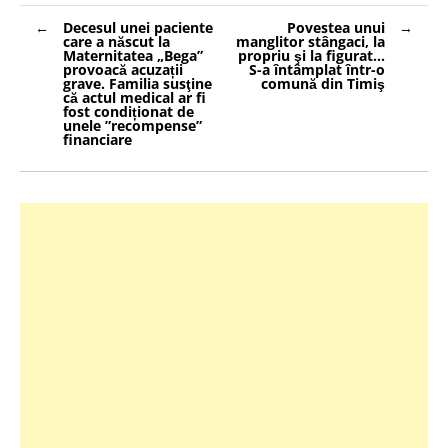
Navigare
Decesul unei paciente
Povestea unui
în
care a născut la
manglitor stângaci, la
articole
Maternitatea „Bega”
propriu şi la figurat…
provoacă acuzații
S-a întâmplat într-o
grave. Familia susţine
comună din Timiş
că actul medical ar fi
fost condiționat de
unele ”recompense”
financiare