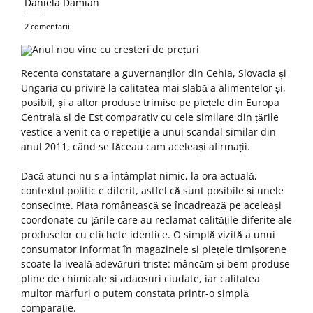
Daniela Damian
2 comentarii
Recenta constatare a guvernanților din Cehia, Slovacia și
Ungaria cu privire la calitatea mai slabă a alimentelor și,
posibil, și a altor produse trimise pe piețele din Europa
Centrală și de Est comparativ cu cele similare din țările
vestice a venit ca o repetiție a unui scandal similar din
anul 2011, când se făceau cam aceleași afirmații.
Dacă atunci nu s-a întâmplat nimic, la ora actuală,
contextul politic e diferit, astfel că sunt posibile și unele
consecințe. Piața românească se încadrează pe aceleași
coordonate cu țările care au reclamat calitățile diferite ale
produselor cu etichete identice. O simplă vizită a unui
consumator informat în magazinele și piețele timișorene
scoate la iveală adevăruri triste: mâncăm și bem produse
pline de chimicale și adaosuri ciudate, iar calitatea
multor mărfuri o putem constata printr-o simplă
comparație.