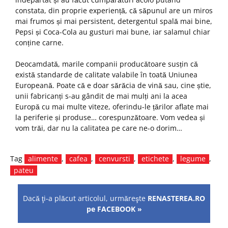
constata, din proprie experiență, că săpunul are un miros
mai frumos și mai persistent, detergentul spală mai bine,
Pepsi și Coca-Cola au gusturi mai bune, iar salamul chiar
conține carne.
Deocamdată, marile companii producătoare susțin că
există standarde de calitate valabile în toată Uniunea
Europeană. Poate că e doar sărăcia de vină sau, cine știe,
unii fabricanți s-au gândit de mai mulți ani la acea
Europă cu mai multe viteze, oferindu-le țărilor aflate mai
la periferie și produse… corespunzătoare. Vom vedea și
vom trăi, dar nu la calitatea pe care ne-o dorim…
Tag
alimente
,
cafea
,
cenvursti
,
etichete
,
legume
,
pateu
Dacă ţi-a plăcut articolul, urmăreşte
RENASTEREA.RO
pe FACEBOOK »