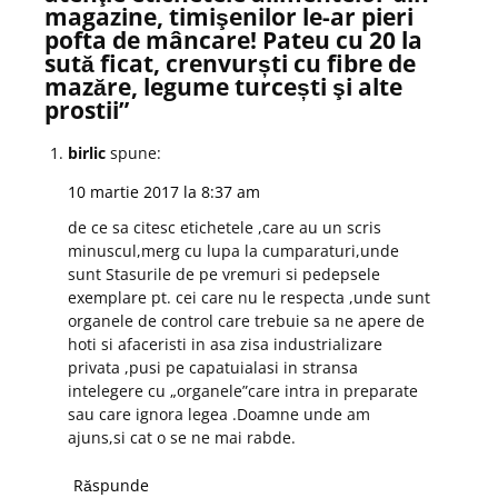
magazine, timişenilor le-ar pieri
pofta de mâncare! Pateu cu 20 la
sută ficat, crenvurști cu fibre de
mazăre, legume turcești şi alte
prostii
”
birlic
spune:
10 martie 2017 la 8:37 am
de ce sa citesc etichetele ,care au un scris
minuscul,merg cu lupa la cumparaturi,unde
sunt Stasurile de pe vremuri si pedepsele
exemplare pt. cei care nu le respecta ,unde sunt
organele de control care trebuie sa ne apere de
hoti si afaceristi in asa zisa industrializare
privata ,pusi pe capatuialasi in stransa
intelegere cu „organele”care intra in preparate
sau care ignora legea .Doamne unde am
ajuns,si cat o se ne mai rabde.
Răspunde