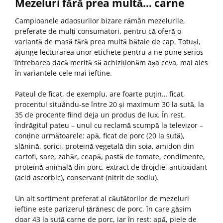
Mezeluri fără prea multă… carne
Campioanele adaosurilor bizare rămân mezelurile,
preferate de mulți consumatori, pentru că oferă o
variantă de masă fără prea multă bătaie de cap. Totuși,
ajunge lecturarea unor etichete pentru a ne pune serios
întrebarea dacă merită să achiziționăm așa ceva, mai ales
în variantele cele mai ieftine.
Pateul de ficat, de exemplu, are foarte puțin… ficat,
procentul situându-se între 20 și maximum 30 la sută, la
35 de procente fiind deja un produs de lux. În rest,
îndrăgitul pateu – unul cu reclamă scumpă la televizor –
conține următoarele: apă, ficat de porc (20 la sută),
slănină, șorici, proteină vegetală din soia, amidon din
cartofi, sare, zahăr, ceapă, pastă de tomate, condimente,
proteină animală din porc, extract de drojdie, antioxidant
(acid ascorbic), conservant (nitrit de sodiu).
Un alt sortiment preferat al căutătorilor de mezeluri
ieftine este parizerul țărănesc de porc, în care găsim
doar 43 la sută carne de porc, iar în rest: apă, piele de