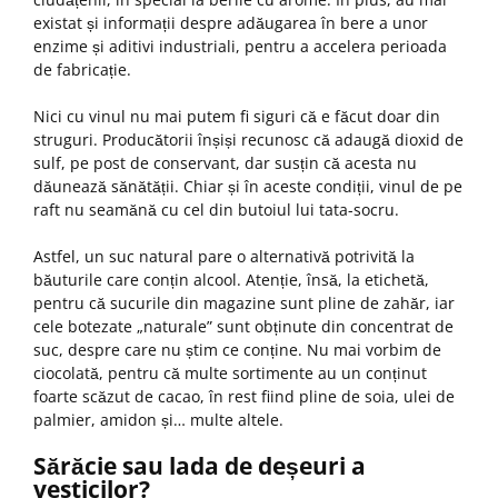
existat și informații despre adăugarea în bere a unor
enzime și aditivi industriali, pentru a accelera perioada
de fabricație.
Nici cu vinul nu mai putem fi siguri că e făcut doar din
struguri. Producătorii înșiși recunosc că adaugă dioxid de
sulf, pe post de conservant, dar susțin că acesta nu
dăunează sănătății. Chiar și în aceste condiții, vinul de pe
raft nu seamănă cu cel din butoiul lui tata-socru.
Astfel, un suc natural pare o alternativă potrivită la
băuturile care conțin alcool. Atenție, însă, la etichetă,
pentru că sucurile din magazine sunt pline de zahăr, iar
cele botezate „naturale” sunt obținute din concentrat de
suc, despre care nu știm ce conține. Nu mai vorbim de
ciocolată, pentru că multe sortimente au un conținut
foarte scăzut de cacao, în rest fiind pline de soia, ulei de
palmier, amidon și… multe altele.
Sărăcie sau lada de deșeuri a
vesticilor?