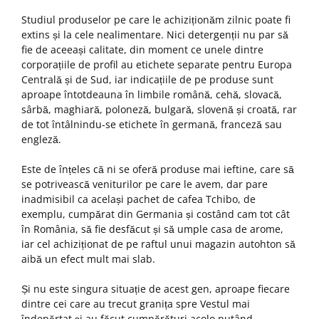
Studiul produselor pe care le achiziționăm zilnic poate fi
extins și la cele nealimentare. Nici detergenții nu par să
fie de aceeași calitate, din moment ce unele dintre
corporațiile de profil au etichete separate pentru Europa
Centrală și de Sud, iar indicațiile de pe produse sunt
aproape întotdeauna în limbile română, cehă, slovacă,
sârbă, maghiară, poloneză, bulgară, slovenă și croată, rar
de tot întâlnindu-se etichete în germană, franceză sau
engleză.
Este de înțeles că ni se oferă produse mai ieftine, care să
se potrivească veniturilor pe care le avem, dar pare
inadmisibil ca același pachet de cafea Tchibo, de
exemplu, cumpărat din Germania și costând cam tot cât
în România, să fie desfăcut și să umple casa de arome,
iar cel achiziționat de pe raftul unui magazin autohton să
aibă un efect mult mai slab.
Și nu este singura situație de acest gen, aproape fiecare
dintre cei care au trecut granița spre Vestul mai
îndepărtat și au făcut cumpărături acolo putând