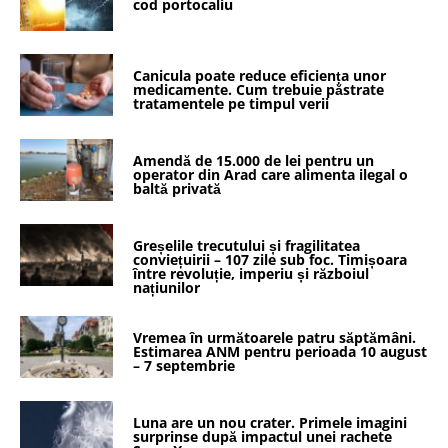
cod portocaliu
Canicula poate reduce eficiența unor
medicamente. Cum trebuie păstrate
tratamentele pe timpul verii
Amendă de 15.000 de lei pentru un
operator din Arad care alimenta ilegal o
baltă privată
Greșelile trecutului și fragilitatea
conviețuirii – 107 zile sub foc. Timișoara
între revoluție, imperiu și războiul
națiunilor
Vremea în următoarele patru săptămâni.
Estimarea ANM pentru perioada 10 august
– 7 septembrie
Luna are un nou crater. Primele imagini
surprinse după impactul unei rachete