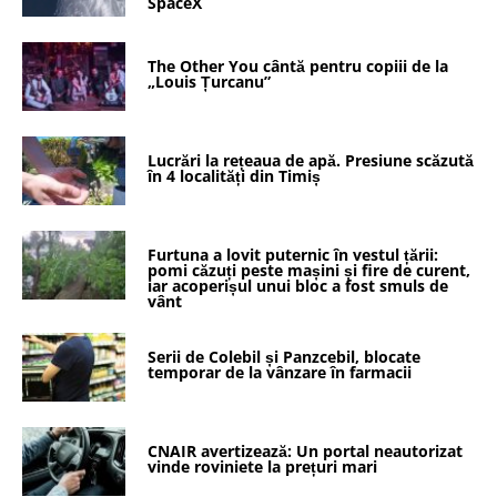
SpaceX
The Other You cântă pentru copiii de la
„Louis Țurcanu”
Lucrări la rețeaua de apă. Presiune scăzută
în 4 localități din Timiș
Furtuna a lovit puternic în vestul țării:
pomi căzuți peste mașini și fire de curent,
iar acoperișul unui bloc a fost smuls de
vânt
Serii de Colebil și Panzcebil, blocate
temporar de la vânzare în farmacii
CNAIR avertizează: Un portal neautorizat
vinde roviniete la prețuri mari