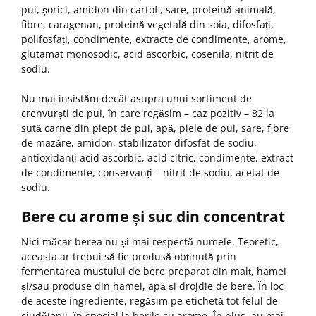
pui, șorici, amidon din cartofi, sare, proteină animală,
fibre, caragenan, proteină vegetală din soia, difosfați,
polifosfați, condimente, extracte de condimente, arome,
glutamat monosodic, acid ascorbic, cosenila, nitrit de
sodiu.
Nu mai insistăm decât asupra unui sortiment de
crenvurști de pui, în care regăsim – caz pozitiv – 82 la
sută carne din piept de pui, apă, piele de pui, sare, fibre
de mazăre, amidon, stabilizator difosfat de sodiu,
antioxidanți acid ascorbic, acid citric, condimente, extract
de condimente, conservanți – nitrit de sodiu, acetat de
sodiu.
Bere cu arome și suc din concentrat
Nici măcar berea nu-și mai respectă numele. Teoretic,
aceasta ar trebui să fie produsă obținută prin
fermentarea mustului de bere preparat din malț, hamei
și/sau produse din hamei, apă și drojdie de bere. În loc
de aceste ingrediente, regăsim pe etichetă tot felul de
ciudățenii, în special la berile cu arome. În plus, au mai