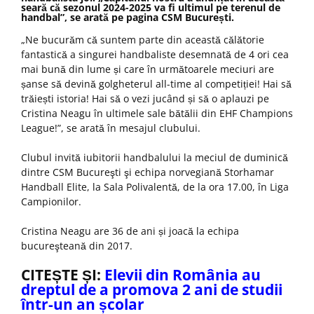
seară că sezonul 2024-2025 va fi ultimul pe terenul de
handbal”, se arată pe pagina CSM București.
„Ne bucurăm că suntem parte din această călătorie
fantastică a singurei handbaliste desemnată de 4 ori cea
mai bună din lume și care în următoarele meciuri are
șanse să devină golgheterul all-time al competiției! Hai să
trăiești istoria! Hai să o vezi jucând și să o aplauzi pe
Cristina Neagu în ultimele sale bătălii din EHF Champions
League!”, se arată în mesajul clubului.
Clubul invită iubitorii handbalului la meciul de duminică
dintre CSM Bucureşti şi echipa norvegiană Storhamar
Handball Elite, la Sala Polivalentă, de la ora 17.00, în Liga
Campionilor.
Cristina Neagu are 36 de ani și joacă la echipa
bucureşteană din 2017.
CITEȘTE ȘI:
Elevii din România au
dreptul de a promova 2 ani de studii
într-un an școlar