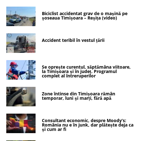
Biciclist accidentat grav de o mașină pe
șoseaua Timișoara – Reșița (video)
Accident teribil în vestul țării
Se oprește curentul, săptămâna viitoare,
la Timișoara și în județ. Programul
complet al întreruperilor
Zone întinse din Timișoara rămân
temporar, luni și marți, fără apă
Consultant economic, despre Moody’s:
România nu e în junk, dar plătește deja ca
și cum ar fi