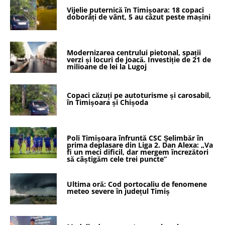
Vijelie puternică în Timișoara: 18 copaci
doborâți de vânt, 5 au căzut peste mașini
Modernizarea centrului pietonal, spații
verzi și locuri de joacă. Investiție de 21 de
milioane de lei la Lugoj
Copaci căzuți pe autoturisme și carosabil,
în Timișoara și Chișoda
Poli Timișoara înfruntă CSC Șelimbăr în
prima deplasare din Liga 2. Dan Alexa: „Va
fi un meci dificil, dar mergem încrezători
să câștigăm cele trei puncte”
Ultima oră: Cod portocaliu de fenomene
meteo severe în județul Timiș