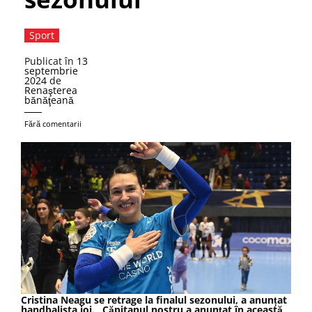
Sport
Publicat în
13
septembrie
2024
de
Renaşterea
bănăţeană
Fără comentarii
Cristina Neagu se retrage la finalul sezonului, a anunțat
handbalista joi. „Căpitanul nostru a anunțat în această