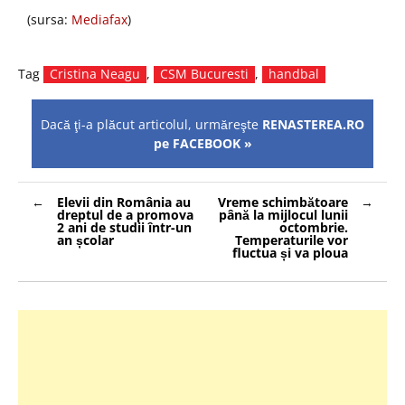
(sursa:
Mediafax
)
Tag
Cristina Neagu
,
CSM Bucuresti
,
handbal
Dacă ţi-a plăcut articolul, urmăreşte
RENASTEREA.RO
pe FACEBOOK »
Navigare
Elevii din România au
Vreme schimbătoare
în
dreptul de a promova
până la mijlocul lunii
articole
2 ani de studii într-un
octombrie.
an școlar
Temperaturile vor
fluctua și va ploua