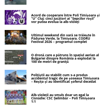
Acord de cooperare între Poli Timișoara și
”U” Cluj: cinci jucători ai ”Șepcilor roșii”
vor putea evolua la alb-violeți
Ultimul weekend din vară se trăiește în
Pădurea Verde, la Timișoara. CODRU
Festival 2026 – programul complet
O dronă care a pătruns în spațiul aerian al
Bulgariei dinspre România a explodat la
100 de metri de graniță
Polițiștii au stabilit cum s-a produs
accidentul tragic de pe șoseaua Timișoara
– Reșița și au identificat șoferul decedat
Alb-violeții au smuls doar un egal la
Cisnădie: CSC Șelimbăr – Poli Timișoara
1:1