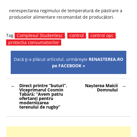
nerespectarea regimului de temperatură de păstrare a
produselor alimentare recomandat de producători.
Tag
Complexul Studentesc
,
control
,
control opc
,
protectia consumatorilor
Dacă ţi-a plăcut articolul, urmăreşte
RENASTEREA.RO
pe FACEBOOK »
Navigare
Direct printre ”buturi”.
Nașterea Maicii
în
Viceprimarul Cosmin
Domnului
articole
Tabără: ”Avem patru
ofertanți pentru
modernizarea
terenului de rugby”