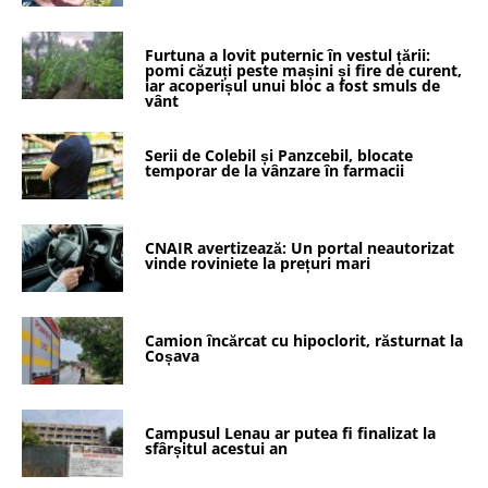
Furtuna a lovit puternic în vestul țării:
pomi căzuți peste mașini și fire de curent,
iar acoperișul unui bloc a fost smuls de
vânt
Serii de Colebil și Panzcebil, blocate
temporar de la vânzare în farmacii
CNAIR avertizează: Un portal neautorizat
vinde roviniete la prețuri mari
Camion încărcat cu hipoclorit, răsturnat la
Coșava
Campusul Lenau ar putea fi finalizat la
sfârșitul acestui an