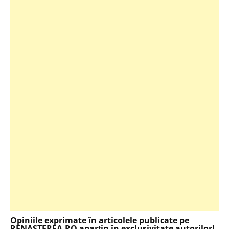
Opiniile exprimate în articolele publicate pe
RENASTEREA.RO aparţin în exclusivitate autorilor!