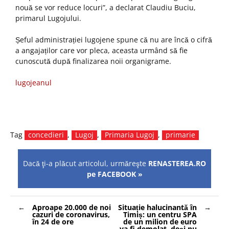
nouă se vor reduce locuri”, a declarat Claudiu Buciu,
primarul Lugojului.
Șeful administrației lugojene spune că nu are încă o cifră
a angajaților care vor pleca, aceasta urmând să fie
cunoscută după finalizarea noii organigrame.
lugojeanul
Tag
concedieri
,
Lugoj
,
Primaria Lugoj
,
primarie
Dacă ţi-a plăcut articolul, urmăreşte
RENASTEREA.RO
pe FACEBOOK »
Navigare
Aproape 20.000 de noi
Situație halucinantă în
în
cazuri de coronavirus,
Timiș: un centru SPA
articole
în 24 de ore
de un milion de euro
va fi demolat, deși nu