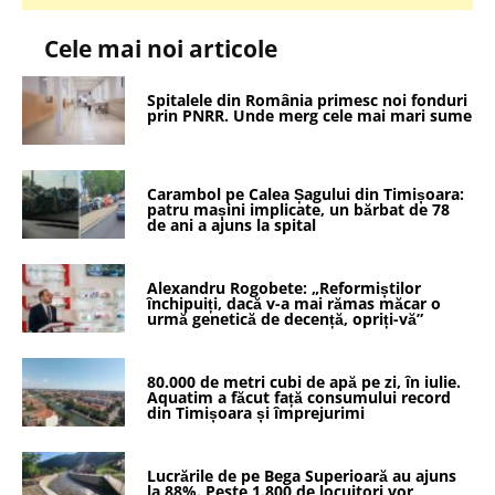
Cele mai noi articole
Spitalele din România primesc noi fonduri
prin PNRR. Unde merg cele mai mari sume
Carambol pe Calea Șagului din Timișoara:
patru mașini implicate, un bărbat de 78
de ani a ajuns la spital
Alexandru Rogobete: „Reformiștilor
închipuiți, dacă v-a mai rămas măcar o
urmă genetică de decență, opriți-vă”
80.000 de metri cubi de apă pe zi, în iulie.
Aquatim a făcut față consumului record
din Timișoara și împrejurimi
Lucrările de pe Bega Superioară au ajuns
la 88%. Peste 1.800 de locuitori vor