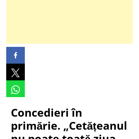
Concedieri în
primărie. „Cetățeanul
nu poate toată ziua