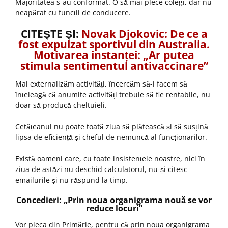
Majoritatea s-au conformat. O să mai plece colegi, dar nu
neapărat cu funcții de conducere.
CITEȘTE ȘI:
Novak Djokovic: De ce a
fost expulzat sportivul din Australia.
Motivarea instanței: „Ar putea
stimula sentimentul antivaccinare”
Mai externalizăm activități, încercăm să-i facem să
înțeleagă că anumite activități trebuie să fie rentabile, nu
doar să producă cheltuieli.
Cetățeanul nu poate toată ziua să plătească și să susțină
lipsa de eficiență și cheful de nemuncă al funcționarilor.
Există oameni care, cu toate insistențele noastre, nici în
ziua de astăzi nu deschid calculatorul, nu-și citesc
emailurile și nu răspund la timp.
Concedieri: „Prin noua organigrama nouă se vor
reduce locuri”
Vor pleca din Primărie, pentru că prin noua organigrama