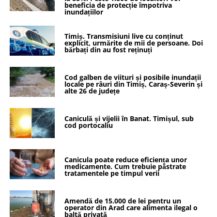
beneficia de protecție împotriva
inundațiilor
Timiș. Transmisiuni live cu conținut
explicit, urmărite de mii de persoane. Doi
bărbați din au fost reținuți
Cod galben de viituri și posibile inundații
locale pe râuri din Timiș, Caraș-Severin și
alte 26 de județe
Caniculă și vijelii în Banat. Timișul, sub
cod portocaliu
Canicula poate reduce eficiența unor
medicamente. Cum trebuie păstrate
tratamentele pe timpul verii
Amendă de 15.000 de lei pentru un
operator din Arad care alimenta ilegal o
baltă privată