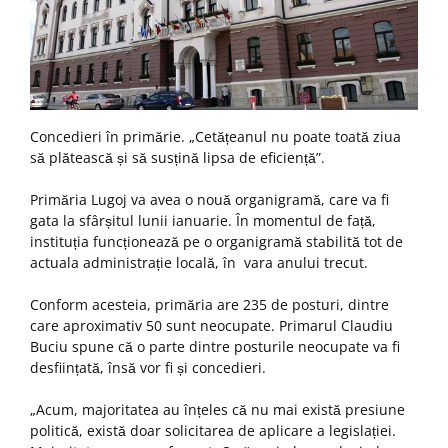
Concedieri în primărie. „Cetățeanul nu poate toată ziua
să plătească și să susțină lipsa de eficiență”.
Primăria Lugoj va avea o nouă organigramă, care va fi
gata la sfârșitul lunii ianuarie. În momentul de față,
instituția funcționează pe o organigramă stabilită tot de
actuala administrație locală, în vara anului trecut.
Conform acesteia, primăria are 235 de posturi, dintre
care aproximativ 50 sunt neocupate. Primarul Claudiu
Buciu spune că o parte dintre posturile neocupate va fi
desființată, însă vor fi și concedieri.
„Acum, majoritatea au înțeles că nu mai există presiune
politică, există doar solicitarea de aplicare a legislației.