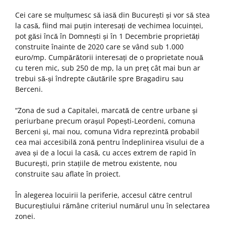
Cei care se mulțumesc să iasă din București și vor să stea
la casă, fiind mai puțin interesați de vechimea locuinței,
pot găsi încă în Domnești și în 1 Decembrie proprietăți
construite înainte de 2020 care se vând sub 1.000
euro/mp. Cumpărătorii interesați de o proprietate nouă
cu teren mic, sub 250 de mp, la un preț cât mai bun ar
trebui să-și îndrepte căutările spre Bragadiru sau
Berceni.
“Zona de sud a Capitalei, marcată de centre urbane și
periurbane precum orașul Popești-Leordeni, comuna
Berceni și, mai nou, comuna Vidra reprezintă probabil
cea mai accesibilă zonă pentru îndeplinirea visului de a
avea și de a locui la casă, cu acces extrem de rapid în
București, prin stațiile de metrou existente, nou
construite sau aflate în proiect.
În alegerea locuirii la periferie, accesul către centrul
Bucureștiului rămâne criteriul numărul unu în selectarea
zonei.