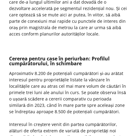
care de-a lungul ultimilor ani a dat dovadă de o
dezvoltare accelerată pe segmentul rezidențial nou. Și cei
care optează să se mute aici ar putea, în viitor, să aibă
parte de conexiuni mai rapide cu punctele de interes din
oraș prin magistrala de metrou la care ar urma să aibă
acces conform planurilor autorităților locale.
Cererea pentru case în periurban: Profilul
cumpărătorului, în schimbare
Aproximativ 8.200 de potențiali cumpărători și-au arătat
interesul pentru proprietățile listate la vânzare în
localitățile care au atras cel mai mare volum de căutări în
primele trei luni ale anului în curs. Se poate observa însă
o ușoară scădere a cererii comparativ cu perioada
similară din 2023, când în mare parte spre aceleași zone
se îndreptau aproape 8.500 de potențiali cumpărători.
Interesul în creștere venit din partea cumpărătorilor,
alături de oferta extrem de variată de proprietăți noi