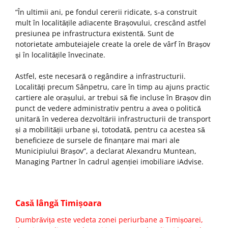
“În ultimii ani, pe fondul cererii ridicate, s-a construit
mult în localitățile adiacente Brașovului, crescând astfel
presiunea pe infrastructura existentă. Sunt de
notorietate ambuteiajele create la orele de vârf în Brașov
și în localitățile învecinate.
Astfel, este necesară o regândire a infrastructurii.
Localități precum Sânpetru, care în timp au ajuns practic
cartiere ale orașului, ar trebui să fie incluse în Brașov din
punct de vedere administrativ pentru a avea o politică
unitară în vederea dezvoltării infrastructurii de transport
și a mobilității urbane și, totodată, pentru ca acestea să
beneficieze de sursele de finanțare mai mari ale
Municipiului Brașov”, a declarat Alexandru Muntean,
Managing Partner în cadrul agenției imobiliare iAdvise.
Casă lângă Timișoara
Dumbrăvița este vedeta zonei periurbane a Timișoarei,