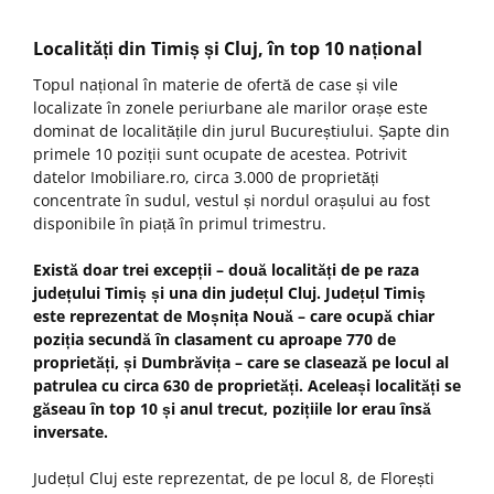
Localități din Timiș și Cluj, în top 10 național
Topul național în materie de ofertă de case și vile
localizate în zonele periurbane ale marilor orașe este
dominat de localitățile din jurul Bucureștiului. Șapte din
primele 10 poziții sunt ocupate de acestea. Potrivit
datelor Imobiliare.ro, circa 3.000 de proprietăți
concentrate în sudul, vestul și nordul orașului au fost
disponibile în piață în primul trimestru.
Există doar trei excepții – două localități de pe raza
județului Timiș și una din județul Cluj. Județul Timiș
este reprezentat de Moșnița Nouă – care ocupă chiar
poziția secundă în clasament cu aproape 770 de
proprietăți, și Dumbrăvița – care se clasează pe locul al
patrulea cu circa 630 de proprietăți. Aceleași localități se
găseau în top 10 și anul trecut, pozițiile lor erau însă
inversate.
Județul Cluj este reprezentat, de pe locul 8, de Florești