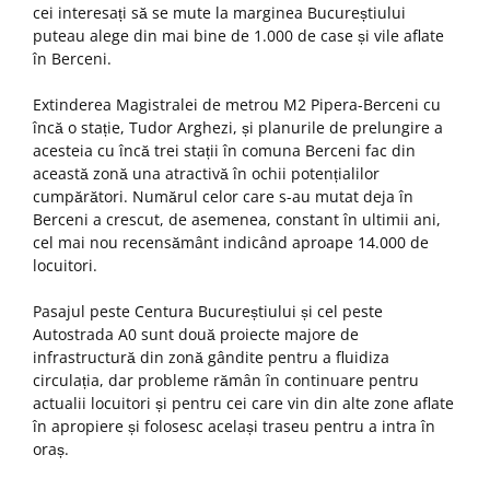
cei interesați să se mute la marginea Bucureștiului
puteau alege din mai bine de 1.000 de case și vile aflate
în Berceni.
Extinderea Magistralei de metrou M2 Pipera-Berceni cu
încă o stație, Tudor Arghezi, și planurile de prelungire a
acesteia cu încă trei stații în comuna Berceni fac din
această zonă una atractivă în ochii potențialilor
cumpărători. Numărul celor care s-au mutat deja în
Berceni a crescut, de asemenea, constant în ultimii ani,
cel mai nou recensământ indicând aproape 14.000 de
locuitori.
Pasajul peste Centura Bucureștiului și cel peste
Autostrada A0 sunt două proiecte majore de
infrastructură din zonă gândite pentru a fluidiza
circulația, dar probleme rămân în continuare pentru
actualii locuitori și pentru cei care vin din alte zone aflate
în apropiere și folosesc același traseu pentru a intra în
oraș.