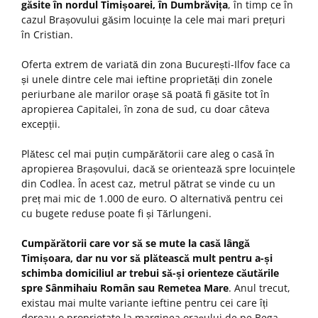
găsite în nordul Timișoarei, în Dumbrăvița
, în timp ce în
cazul Brașovului găsim locuințe la cele mai mari prețuri
în Cristian.
Oferta extrem de variată din zona București-Ilfov face ca
și unele dintre cele mai ieftine proprietăți din zonele
periurbane ale marilor orașe să poată fi găsite tot în
apropierea Capitalei, în zona de sud, cu doar câteva
excepții.
Plătesc cel mai puțin cumpărătorii care aleg o casă în
apropierea Brașovului, dacă se orientează spre locuințele
din Codlea. În acest caz, metrul pătrat se vinde cu un
preț mai mic de 1.000 de euro. O alternativă pentru cei
cu bugete reduse poate fi și Tărlungeni.
Cumpărătorii care vor să se mute la casă lângă
Timișoara, dar nu vor să plătească mult pentru a-și
schimba domiciliul ar trebui să-și orienteze căutările
spre Sânmihaiu Român sau Remetea Mare
. Anul trecut,
existau mai multe variante ieftine pentru cei care îți
doreau o proprietate la marginea orașului de pe Bega.