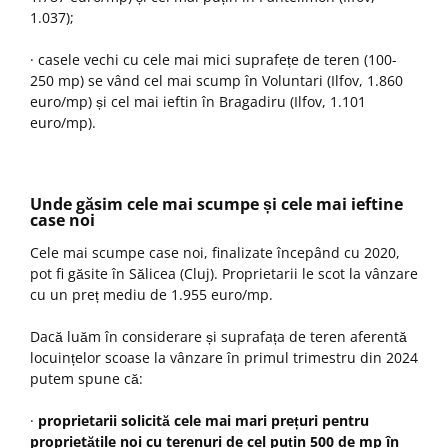
1.037);
· casele vechi cu cele mai mici suprafețe de teren (100-
250 mp) se vând cel mai scump în Voluntari (Ilfov, 1.860
euro/mp) și cel mai ieftin în Bragadiru (Ilfov, 1.101
euro/mp).
Unde găsim cele mai scumpe și cele mai ieftine
case noi
Cele mai scumpe case noi, finalizate începând cu 2020,
pot fi găsite în Sălicea (Cluj). Proprietarii le scot la vânzare
cu un preț mediu de 1.955 euro/mp.
Dacă luăm în considerare și suprafața de teren aferentă
locuințelor scoase la vânzare în primul trimestru din 2024
putem spune că:
·
proprietarii solicită cele mai mari prețuri pentru
proprietățile noi cu terenuri de cel puțin 500 de mp în