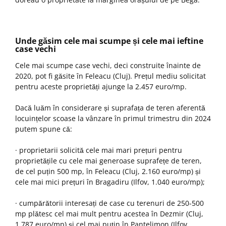
Unde găsim cele mai scumpe și cele mai ieftine
case vechi
Cele mai scumpe case vechi, deci construite înainte de
2020, pot fi găsite în Feleacu (Cluj). Prețul mediu solicitat
pentru aceste proprietăți ajunge la 2.457 euro/mp.
Dacă luăm în considerare și suprafața de teren aferentă
locuințelor scoase la vânzare în primul trimestru din 2024
putem spune că:
· proprietarii solicită cele mai mari prețuri pentru
proprietățile cu cele mai generoase suprafețe de teren,
de cel puțin 500 mp, în Feleacu (Cluj, 2.160 euro/mp) și
cele mai mici prețuri în Bragadiru (Ilfov, 1.040 euro/mp);
· cumpărătorii interesați de case cu terenuri de 250-500
mp plătesc cel mai mult pentru acestea în Dezmir (Cluj,
1.787 euro/mp) și cel mai puțin în Pantelimon (Ilfov,