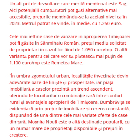
Un alt pol de dezvoltare care merită menționat este Șag.
Aici potențialii cumpărători pot găsi alternative mai
accesibile, prețurile menținându-se la același nivel ca în
2023. Metrul pătrat se vinde, în medie, cu 1.250 euro.
Cele mai ieftine case de vânzare în apropierea Timișoarei
pot fi găsite în Sânmihaiu Român, prețul mediu solicitat
de proprietari în cazul lor fiind de 1.050 euro/mp. O altă
variantă pentru cei care vor să plătească mai puțin de
1.100 euro/mp este Remetea Mare.
“În umbra zgomotului urban, localitățile învecinate devin
adevărate oaze de liniște și prosperitate, iar piața
imobiliară a caselor prezintă un trend ascendent,
oferindu-le locuitorilor o combinație rară între confort
rural și avantajele apropierii de Timișoara. Dumbrăvița se
evidențiază prin prețurile imobiliare și cererea constantă,
dispunând de una dintre cele mai variate oferte de case
din țară. Moșnița Nouă este o altă destinație populară, cu
un număr mare de proprietăți disponibile și prețuri în
creștere.