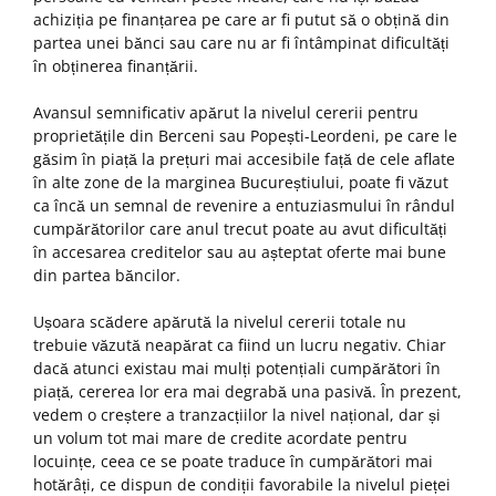
achiziția pe finanțarea pe care ar fi putut să o obțină din
partea unei bănci sau care nu ar fi întâmpinat dificultăți
în obținerea finanțării.
Avansul semnificativ apărut la nivelul cererii pentru
proprietățile din Berceni sau Popești-Leordeni, pe care le
găsim în piață la prețuri mai accesibile față de cele aflate
în alte zone de la marginea Bucureștiului, poate fi văzut
ca încă un semnal de revenire a entuziasmului în rândul
cumpărătorilor care anul trecut poate au avut dificultăți
în accesarea creditelor sau au așteptat oferte mai bune
din partea băncilor.
Ușoara scădere apărută la nivelul cererii totale nu
trebuie văzută neapărat ca fiind un lucru negativ. Chiar
dacă atunci existau mai mulți potențiali cumpărători în
piață, cererea lor era mai degrabă una pasivă. În prezent,
vedem o creștere a tranzacțiilor la nivel național, dar și
un volum tot mai mare de credite acordate pentru
locuințe, ceea ce se poate traduce în cumpărători mai
hotărâți, ce dispun de condiții favorabile la nivelul pieței