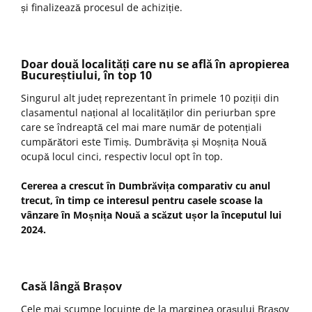
și finalizează procesul de achiziție.
Doar două localități care nu se află în apropierea
Bucureștiului, în top 10
Singurul alt județ reprezentant în primele 10 poziții din
clasamentul național al localităților din periurban spre
care se îndreaptă cel mai mare număr de potențiali
cumpărători este Timiș. Dumbrăvița și Moșnița Nouă
ocupă locul cinci, respectiv locul opt în top.
Cererea a crescut în Dumbrăvița comparativ cu anul
trecut, în timp ce interesul pentru casele scoase la
vânzare în Moșnița Nouă a scăzut ușor la începutul lui
2024.
Casă lângă Brașov
Cele mai scumpe locuințe de la marginea orașului Brașov