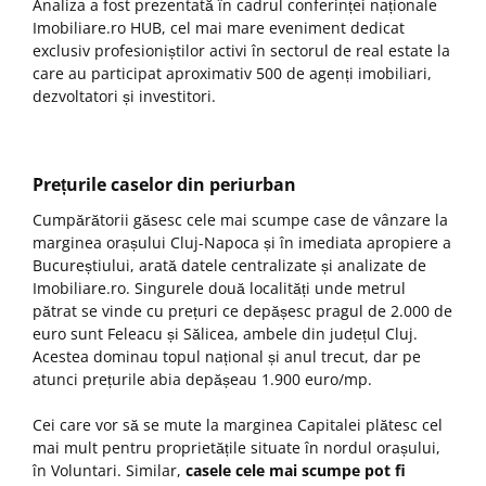
Analiza a fost prezentată în cadrul conferinței naționale
Imobiliare.ro HUB, cel mai mare eveniment dedicat
exclusiv profesioniștilor activi în sectorul de real estate la
care au participat aproximativ 500 de agenți imobiliari,
dezvoltatori și investitori.
Prețurile caselor din periurban
Cumpărătorii găsesc cele mai scumpe case de vânzare la
marginea orașului Cluj-Napoca și în imediata apropiere a
Bucureștiului, arată datele centralizate și analizate de
Imobiliare.ro. Singurele două localități unde metrul
pătrat se vinde cu prețuri ce depășesc pragul de 2.000 de
euro sunt Feleacu și Sălicea, ambele din județul Cluj.
Acestea dominau topul național și anul trecut, dar pe
atunci prețurile abia depășeau 1.900 euro/mp.
Cei care vor să se mute la marginea Capitalei plătesc cel
mai mult pentru proprietățile situate în nordul orașului,
în Voluntari. Similar,
casele cele mai scumpe pot fi