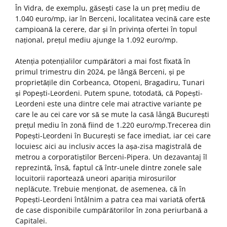
În Vidra, de exemplu, găsești case la un preț mediu de
1.040 euro/mp, iar în Berceni, localitatea vecină care este
campioană la cerere, dar și în privința ofertei în topul
național, prețul mediu ajunge la 1.092 euro/mp.
Atenția potențialilor cumpărători a mai fost fixată în
primul trimestru din 2024, pe lângă Berceni, și pe
proprietățile din Corbeanca, Otopeni, Bragadiru, Tunari
și Popești-Leordeni. Putem spune, totodată, că Popești-
Leordeni este una dintre cele mai atractive variante pe
care le au cei care vor să se mute la casă lângă București
prețul mediu în zonă fiind de 1.220 euro/mp.Trecerea din
Popești-Leordeni în București se face imediat, iar cei care
locuiesc aici au inclusiv acces la așa-zisa magistrală de
metrou a corporatiștilor Berceni-Pipera. Un dezavantaj îl
reprezintă, însă, faptul că într-unele dintre zonele sale
locuitorii raportează uneori apariția mirosurilor
neplăcute. Trebuie menționat, de asemenea, că în
Popești-Leordeni întâlnim a patra cea mai variată ofertă
de case disponibile cumpărătorilor în zona periurbană a
Capitalei.