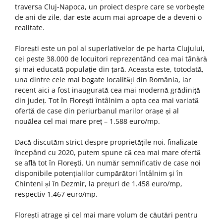
traversa Cluj-Napoca, un proiect despre care se vorbește
de ani de zile, dar este acum mai aproape de a deveni o
realitate.
Florești este un pol al superlativelor de pe harta Clujului,
cei peste 38.000 de locuitori reprezentând cea mai tânără
și mai educată populație din țară. Aceasta este, totodată,
una dintre cele mai bogate localități din România, iar
recent aici a fost inaugurată cea mai modernă grădiniță
din județ. Tot în Florești întâlnim a opta cea mai variată
ofertă de case din periurbanul marilor orașe și al
nouălea cel mai mare preț – 1.588 euro/mp.
Dacă discutăm strict despre proprietățile noi, finalizate
începând cu 2020, putem spune că cea mai mare ofertă
se află tot în Florești. Un număr semnificativ de case noi
disponibile potențialilor cumpărători întâlnim și în
Chinteni și în Dezmir, la prețuri de 1.458 euro/mp,
respectiv 1.467 euro/mp.
Florești atrage și cel mai mare volum de căutări pentru