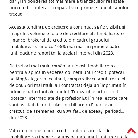
dar și în ponderea tot mai mare a tranzacțiilor realizate
prin credit ipotecar comparativ cu primele luni ale anului
trecut.
Această tendință de creștere a continuat să fie vizibilă și
în aprilie, volumele totale de creditare ale Imobiliare.ro
Finance, brokerul de credite din cadrul grupului
Imobiliare.ro, fiind cu 106% mai mari în primele patru
luni, dacă ne raportăm la același interval din 2023.
De trei ori mai mulți români au folosit Imobiliare.ro
pentru a aplica în vederea obținerii unui credit ipotecar,
pe lângă alegerea locuinței, comparativ cu anul trecut și
de două ori mai mulți au contractat deja un împrumut în
primele patru luni ale anului. Tranzacțiile prin credit
ipotecar intermediate de profesioniștii în real estate care
sunt asistați de un broker Imobiliare.ro Finance au
crescut, de asemenea, cu 80% față de aceeași perioadă
din 2023.
Valoarea medie a unui credit ipotecar acordat de
Imobiliare.ro Finance a ajuns pe parcursul lunii trecute la