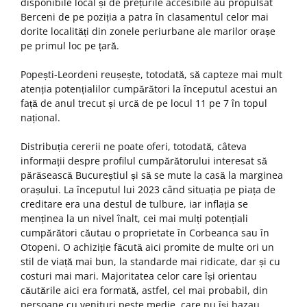
disponibile local și de prețurile accesibile au propulsat
Berceni de pe poziția a patra în clasamentul celor mai
dorite localități din zonele periurbane ale marilor orașe
pe primul loc pe țară.
Popești-Leordeni reușește, totodată, să capteze mai mult
atenția potențialilor cumpărători la începutul acestui an
față de anul trecut și urcă de pe locul 11 pe 7 în topul
național.
Distribuția cererii ne poate oferi, totodată, câteva
informații despre profilul cumpărătorului interesat să
părăsească Bucureștiul și să se mute la casă la marginea
orașului. La începutul lui 2023 când situația pe piața de
creditare era una destul de tulbure, iar inflația se
menținea la un nivel înalt, cei mai mulți potențiali
cumpărători căutau o proprietate în Corbeanca sau în
Otopeni. O achiziție făcută aici promite de multe ori un
stil de viață mai bun, la standarde mai ridicate, dar și cu
costuri mai mari. Majoritatea celor care își orientau
căutările aici era formată, astfel, cel mai probabil, din
persoane cu venituri peste medie, care nu își bazau