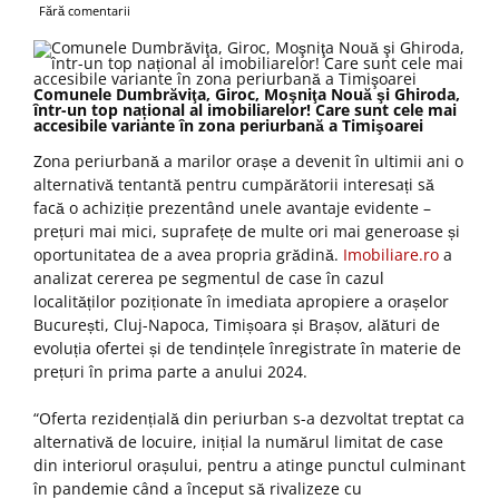
Fără comentarii
Comunele Dumbrăviţa, Giroc, Moşniţa Nouă şi Ghiroda,
într-un top național al imobiliarelor! Care sunt cele mai
accesibile variante în zona periurbană a Timişoarei
Zona periurbană a marilor orașe a devenit în ultimii ani o
alternativă tentantă pentru cumpărătorii interesați să
facă o achiziție prezentând unele avantaje evidente –
prețuri mai mici, suprafețe de multe ori mai generoase și
oportunitatea de a avea propria grădină.
Imobiliare.ro
a
analizat cererea pe segmentul de case în cazul
localităților poziționate în imediata apropiere a orașelor
București, Cluj-Napoca, Timișoara și Brașov, alături de
evoluția ofertei și de tendințele înregistrate în materie de
prețuri în prima parte a anului 2024.
“Oferta rezidențială din periurban s-a dezvoltat treptat ca
alternativă de locuire, inițial la numărul limitat de case
din interiorul orașului, pentru a atinge punctul culminant
în pandemie când a început să rivalizeze cu