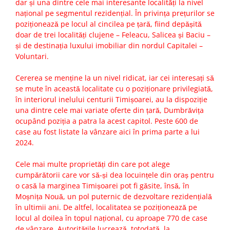
dar și una dintre cele mai interesante localități la nivel
național pe segmentul rezidențial. În privința prețurilor se
poziționează pe locul al cincilea pe țară, fiind depășită
doar de trei localități clujene – Feleacu, Salicea și Baciu –
și de destinația luxului imobiliar din nordul Capitalei –
Voluntari.
Cererea se menține la un nivel ridicat, iar cei interesați să
se mute în această localitate cu o poziționare privilegiată,
în interiorul inelului centurii Timișoarei, au la dispoziție
una dintre cele mai variate oferte din țară, Dumbrăvița
ocupând poziția a patra la acest capitol. Peste 600 de
case au fost listate la vânzare aici în prima parte a lui
2024.
Cele mai multe proprietăți din care pot alege
cumpărătorii care vor să-și dea locuințele din oraș pentru
o casă la marginea Timișoarei pot fi găsite, însă, în
Moșnița Nouă, un pol puternic de dezvoltare rezidențială
în ultimii ani. De altfel, localitatea se poziționează pe
locul al doilea în topul național, cu aproape 770 de case
de vânzare. Autoritățile lucrează, totodată, la