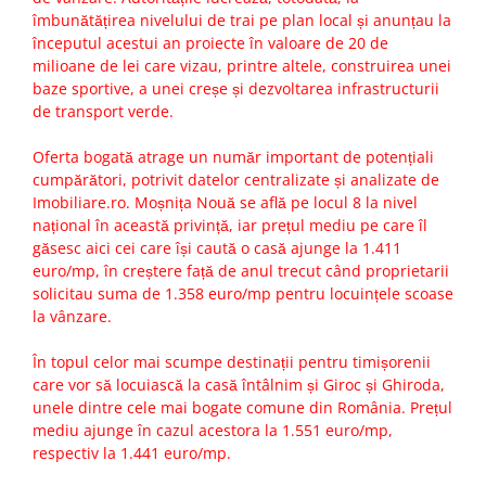
îmbunătățirea nivelului de trai pe plan local și anunțau la
începutul acestui an proiecte în valoare de 20 de
milioane de lei care vizau, printre altele, construirea unei
baze sportive, a unei creșe și dezvoltarea infrastructurii
de transport verde.
Oferta bogată atrage un număr important de potențiali
cumpărători, potrivit datelor centralizate și analizate de
Imobiliare.ro. Moșnița Nouă se află pe locul 8 la nivel
național în această privință, iar prețul mediu pe care îl
găsesc aici cei care își caută o casă ajunge la 1.411
euro/mp, în creștere față de anul trecut când proprietarii
solicitau suma de 1.358 euro/mp pentru locuințele scoase
la vânzare.
În topul celor mai scumpe destinații pentru timișorenii
care vor să locuiască la casă întâlnim și Giroc și Ghiroda,
unele dintre cele mai bogate comune din România. Prețul
mediu ajunge în cazul acestora la 1.551 euro/mp,
respectiv la 1.441 euro/mp.