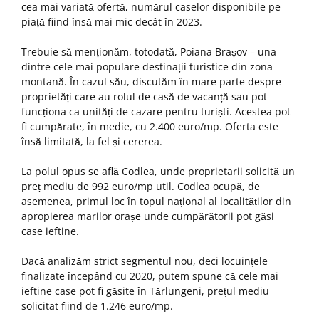
cea mai variată ofertă, numărul caselor disponibile pe
piață fiind însă mai mic decât în 2023.
Trebuie să menționăm, totodată, Poiana Brașov – una
dintre cele mai populare destinații turistice din zona
montană. În cazul său, discutăm în mare parte despre
proprietăți care au rolul de casă de vacanță sau pot
funcționa ca unități de cazare pentru turiști. Acestea pot
fi cumpărate, în medie, cu 2.400 euro/mp. Oferta este
însă limitată, la fel și cererea.
La polul opus se află Codlea, unde proprietarii solicită un
preț mediu de 992 euro/mp util. Codlea ocupă, de
asemenea, primul loc în topul național al localităților din
apropierea marilor orașe unde cumpărătorii pot găsi
case ieftine.
Dacă analizăm strict segmentul nou, deci locuințele
finalizate începând cu 2020, putem spune că cele mai
ieftine case pot fi găsite în Tărlungeni, prețul mediu
solicitat fiind de 1.246 euro/mp.