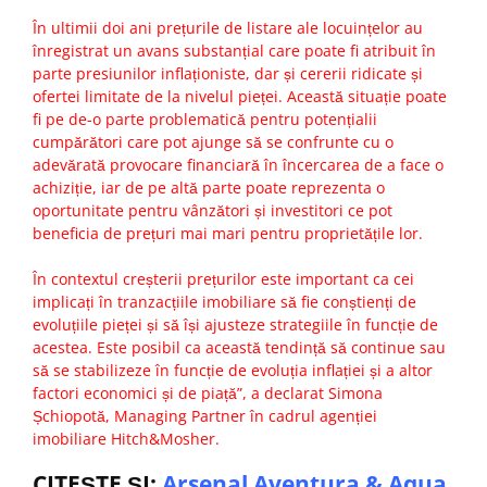
În ultimii doi ani prețurile de listare ale locuințelor au
înregistrat un avans substanțial care poate fi atribuit în
parte presiunilor inflaționiste, dar și cererii ridicate și
ofertei limitate de la nivelul pieței. Această situație poate
fi pe de-o parte problematică pentru potențialii
cumpărători care pot ajunge să se confrunte cu o
adevărată provocare financiară în încercarea de a face o
achiziție, iar de pe altă parte poate reprezenta o
oportunitate pentru vânzători și investitori ce pot
beneficia de prețuri mai mari pentru proprietățile lor.
În contextul creșterii prețurilor este important ca cei
implicați în tranzacțiile imobiliare să fie conștienți de
evoluțiile pieței și să își ajusteze strategiile în funcție de
acestea. Este posibil ca această tendință să continue sau
să se stabilizeze în funcție de evoluția inflației și a altor
factori economici și de piață”, a declarat Simona
Șchiopotă, Managing Partner în cadrul agenției
imobiliare Hitch&Mosher.
CITEŞTE ŞI:
Arsenal Aventura & Aqua