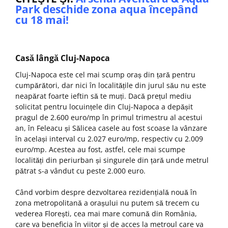
Park deschide zona aqua începând
cu 18 mai!
Casă lângă Cluj-Napoca
Cluj-Napoca este cel mai scump oraș din țară pentru
cumpărători, dar nici în localitățile din jurul său nu este
neapărat foarte ieftin să te muți. Dacă prețul mediu
solicitat pentru locuințele din Cluj-Napoca a depășit
pragul de 2.600 euro/mp în primul trimestru al acestui
an, în Feleacu și Sălicea casele au fost scoase la vânzare
în același interval cu 2.027 euro/mp, respectiv cu 2.009
euro/mp. Acestea au fost, astfel, cele mai scumpe
localități din periurban și singurele din țară unde metrul
pătrat s-a vândut cu peste 2.000 euro.
Când vorbim despre dezvoltarea rezidențială nouă în
zona metropolitană a orașului nu putem să trecem cu
vederea Florești, cea mai mare comună din România,
care va beneficia în viitor și de acces la metroul care va