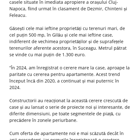
casele situate în imediata apropiere a orașului Cluj-
Napoca, fiind urmat în clasament de Dezmir, Chinteni și
Feleacu.
Găsești cele mai ieftine proprietăți cu terenuri mari, de
cel puțin 500 mp, în Gilău și cele mai ieftine case,
indiferent de vechimea proprietăților și de suprafețele
terenurilor aferente acestora, în Suceagu. Metrul pătrat
se vinde cu mai puțin de 1.300 euro.
“În 2024, am înregistrat o cerere mare la case, aproape la
paritate cu cererea pentru apartamente. Acest trend
început încă din 2020, a continuat și mai puternic în
2024.
Constructorii au reacționat la această cerere crescută de
case și au lansat o serie de proiecte noi și interesante, de
diferite dimensiuni, pe toate segmentele de piață, cu
precădere în zonele periurbane.
Cum oferta de apartamente noi e mai scăzută decât în
anii precedenți, iar prețurile înregistrează o creștere