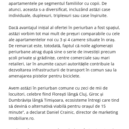
apartamentele pe segmentul familiilor cu copii. De
atunci, aceasta s-a diversificat, incluzând astăzi case
individuale, duplexuri, triplexuri sau case înșiruite.
Dacă avantajul inițial al ofertei în periurban a fost spațiul,
astăzi vorbim tot mai mult de prețuri comparabile cu cele
ale apartamentelor noi cu 3 și 4 camere situate în oraș.
De remarcat este, totodată, faptul că noile aglomerații
periurbane atrag după sine o serie de investiții precum
școli private și grădinițe, centre comerciale sau mari
retaileri, iar în anumite cazuri autoritățile contribuie la
dezvoltarea infrastructurii de transport în comun sau la
amenajarea pistelor pentru biciclete.
Avem astăzi în periurban comune cu zeci de mii de
locuitori, celebre fiind Florești lângă Cluj, Giroc și
Dumbrăvița lângă Timișoara, ecosisteme întregi care tind
să devină o alternativă viabilă pentru orașul de 15
minute”, a declarat Daniel Crainic, director de marketing
Imobiliare.ro.