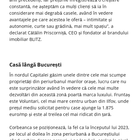
constantă, ne așteptăm ca mulți clienți să ia în
considerare mai degrabă casele, având în vedere
avantajele pe care acestea le oferă – intimitate și
autonomie, curte sau grădină, mai mult spațiu”, a
declarat Cătălin Priscorniță, CEO și fondator al brandului
imobiliar BLITZ.
Casă lângă București
În nordul Capitalei găsim unele dintre cele mai scumpe
proprietăți din periurbanul marilor orașe, lucru care nu
este surprinzător având în vedere că cele mai multe
dezvoltări din această zonă poartă marca luxului. Fruntaș
este Voluntari, cel mai mare centru urban din Ilfov, unde
prețul mediu solicitat pentru case ajunge la 1.875
euro/mp și este al treilea cel mai ridicat din țară.
Corbeanca se poziționează, la fel ca la începutul lui 2023,
pe locul al doilea în zona periurbană a Bucureștiului