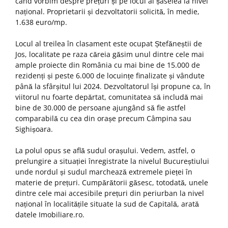
când vorbim despre prețuri și pe locul al șaselea la nivel
național. Proprietarii și dezvoltatorii solicită, în medie,
1.638 euro/mp.
Locul al treilea în clasament este ocupat Ștefăneștii de
Jos, localitate pe raza căreia găsim unul dintre cele mai
ample proiecte din România cu mai bine de 15.000 de
rezidenți și peste 6.000 de locuințe finalizate și vândute
până la sfârșitul lui 2024. Dezvoltatorul își propune ca, în
viitorul nu foarte depărtat, comunitatea să includă mai
bine de 30.000 de persoane ajungând să fie astfel
comparabilă cu cea din orașe precum Câmpina sau
Sighișoara.
La polul opus se află sudul orașului. Vedem, astfel, o
prelungire a situației înregistrate la nivelul Bucureștiului
unde nordul și sudul marchează extremele pieței în
materie de prețuri. Cumpărătorii găsesc, totodată, unele
dintre cele mai accesibile prețuri din periurban la nivel
național în localitățile situate la sud de Capitală, arată
datele Imobiliare.ro.