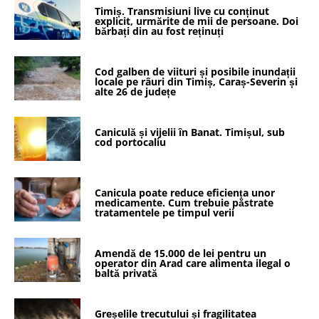
Timiș. Transmisiuni live cu conținut
explicit, urmărite de mii de persoane. Doi
bărbați din au fost reținuți
Cod galben de viituri și posibile inundații
locale pe râuri din Timiș, Caraș-Severin și
alte 26 de județe
Caniculă și vijelii în Banat. Timișul, sub
cod portocaliu
Canicula poate reduce eficiența unor
medicamente. Cum trebuie păstrate
tratamentele pe timpul verii
Amendă de 15.000 de lei pentru un
operator din Arad care alimenta ilegal o
baltă privată
Greșelile trecutului și fragilitatea