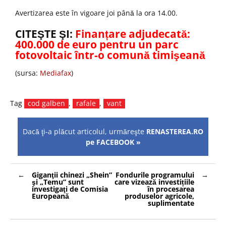
Avertizarea este în vigoare joi până la ora 14.00.
CITEŞTE ŞI:
Finanțare adjudecată:
400.000 de euro pentru un parc
fotovoltaic într-o comună timişeană
(sursa:
Mediafax
)
Tag
cod galben
,
rafale
,
vant
Dacă ţi-a plăcut articolul, urmăreşte
RENASTEREA.RO
pe FACEBOOK »
Navigare
Giganţii chinezi „Shein”
Fondurile programului
în
şi „Temu” sunt
care vizează investițiile
articole
investigaţi de Comisia
în procesarea
Europeană
produselor agricole,
suplimentate