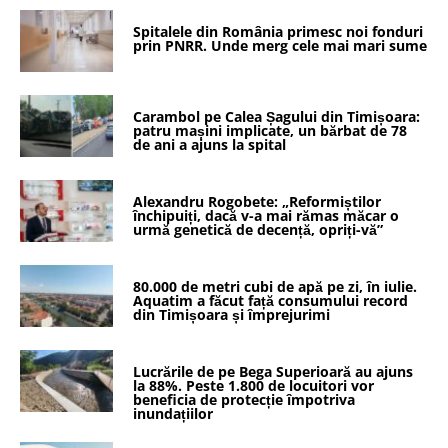
Spitalele din România primesc noi fonduri
prin PNRR. Unde merg cele mai mari sume
Carambol pe Calea Șagului din Timișoara:
patru mașini implicate, un bărbat de 78
de ani a ajuns la spital
Alexandru Rogobete: „Reformiștilor
închipuiți, dacă v-a mai rămas măcar o
urmă genetică de decență, opriți-vă”
80.000 de metri cubi de apă pe zi, în iulie.
Aquatim a făcut față consumului record
din Timișoara și împrejurimi
Lucrările de pe Bega Superioară au ajuns
la 88%. Peste 1.800 de locuitori vor
beneficia de protecție împotriva
inundațiilor