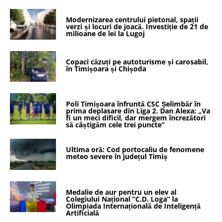
Modernizarea centrului pietonal, spații
verzi și locuri de joacă. Investiție de 21 de
milioane de lei la Lugoj
Copaci căzuți pe autoturisme și carosabil,
în Timișoara și Chișoda
Poli Timișoara înfruntă CSC Șelimbăr în
prima deplasare din Liga 2. Dan Alexa: „Va
fi un meci dificil, dar mergem încrezători
să câștigăm cele trei puncte”
Ultima oră: Cod portocaliu de fenomene
meteo severe în județul Timiș
Medalie de aur pentru un elev al
Colegiului Național ”C.D. Loga” la
Olimpiada Internațională de Inteligență
Artificială