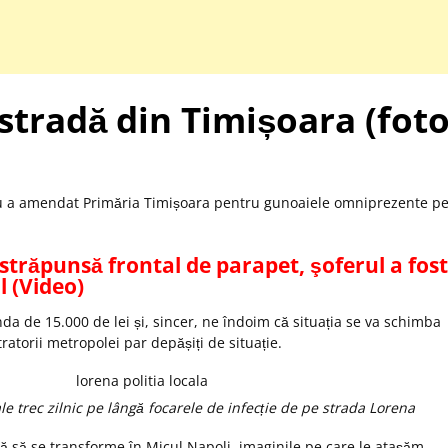
tradă din Timișoara (foto
iu a amendat Primăria Timișoara pentru gunoaiele omniprezente p
străpunsă frontal de parapet, şoferul a fost
l (Video)
a de 15.000 de lei și, sincer, ne îndoim că situația se va schimba
ratorii metropolei par depășiți de situație.
ale trec zilnic pe lângă focarele de infecție de pe strada Lorena
ă să se transforme în Micul Napoli, imaginile pe care le atașăm