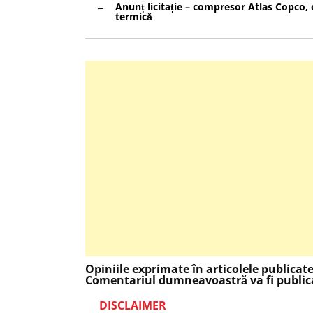
Anunț licitație – compresor Atlas Copco, 
în
termică
articole
Opiniile exprimate în articolele publicat
Comentariul dumneavoastră va fi publica
DISCLAIMER