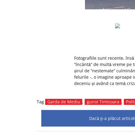
Fotografiile sunt recente, îns
“încântă” de multă vreme pe t
șirul de “nestemate” culminân
felurile -, o imagine aproape 
deceniu și având ca temă criz
Tag
Garda de Mediu
,
gunoi Timisoara
,
Poli
Dacă ţi-a plăcut artic
Navigare