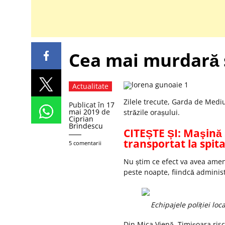
Cea mai murdară s
Actualitate
Zilele trecute, Garda de Med
Publicat în
17
mai 2019
de
străzile orașului.
Ciprian
Brindescu
CITEȘTE ȘI: Maşină 
transportat la spita
5 comentarii
Nu știm ce efect va avea amend
peste noapte, fiindcă administ
Echipajele poliției loc
Din Mica Vienă, Timișoara risc