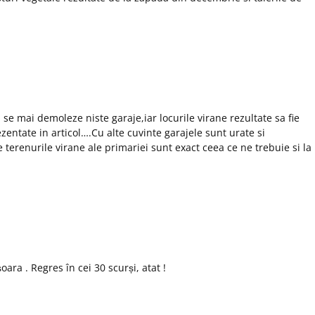
e mai demoleze niste garaje,iar locurile virane rezultate sa fie
entate in articol….Cu alte cuvinte garajele sunt urate si
terenurile virane ale primariei sunt exact ceea ce ne trebuie si la
oara . Regres în cei 30 scurși, atat !