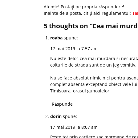
Atenţie! Postaţi pe propria răspundere!
Înainte de a posta, citiţi aici regulamentul:
Te
5 thoughts on “
Cea mai murda
roaba
spune:
17 mai 2019 la 7:57 am
Nu este deloc cea mai murdara si necuratata
colturile de strada sunt de un jeg vomitiv.
Nu se face absolut nimic nici pentru asana
complet absenta exceptand obiectivele lui
Timisoara, orasul gunoaielor!
Răspunde
dorin
spune:
17 mai 2019 la 8:07 am
Peste tot prin cartiere zac mormane de res