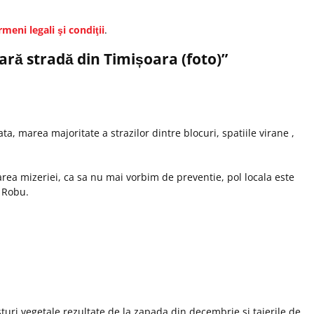
rmeni legali şi condiţii
.
ră stradă din Timișoara (foto)
”
, marea majoritate a strazilor dintre blocuri, spatiile virane ,
rea mizeriei, ca sa nu mai vorbim de preventie, pol locala este
 Robu.
turi vegetale rezultate de la zapada din decembrie si taierile de