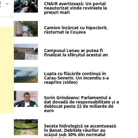
i
CNAIR avertizează: Un portal
r
neautorizat vinde roviniete la
prețuri mari
Camion încărcat cu hipoclorit,
răsturnat la Coșava
Campusul Lenau ar putea fi
finalizat la sfârșitul acestui an
Lupta cu flăcările continuă în
Caraș-Severin. Un incendiu s-a
reaprins (video)
Sorin Grindeanu: Parlamentul a
dat dovadă de responsabilitate și a
deblocat peste 22 de miliarde de
euro
Seceta hidrologică se accentuează
în Banat. Debitele râurilor au
scăzut sub 30% din normalul