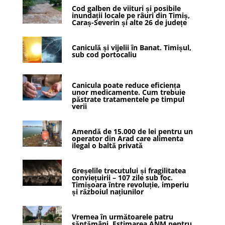
Cod galben de viituri și posibile
inundații locale pe râuri din Timiș,
Caraș-Severin și alte 26 de județe
Caniculă și vijelii în Banat. Timișul,
sub cod portocaliu
Canicula poate reduce eficiența
unor medicamente. Cum trebuie
păstrate tratamentele pe timpul
verii
Amendă de 15.000 de lei pentru un
operator din Arad care alimenta
ilegal o baltă privată
Greșelile trecutului și fragilitatea
conviețuirii – 107 zile sub foc.
Timișoara între revoluție, imperiu
și războiul națiunilor
Vremea în următoarele patru
săptămâni. Estimarea ANM pentru