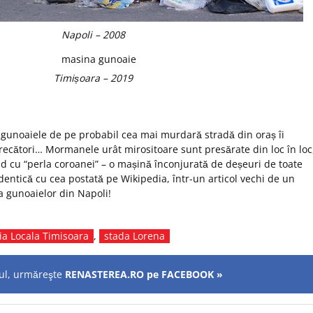
Napoli – 2008
Timișoara – 2019
ă gunoaiele de pe probabil cea mai murdară stradă din oraș îi
recători… Mormanele urât mirositoare sunt presărate din loc în loc
d cu “perla coroanei” – o mașină înconjurată de deșeuri de toate
identică cu cea postată pe Wikipedia, într-un articol vechi de un
a gunoaielor din Napoli!
tia Locala Timisoara
,
stada Lorena
olul, urmăreşte
RENASTEREA.RO pe FACEBOOK »