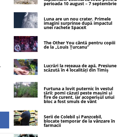
perioada 10 august – 7 septembrie
Luna are un nou crater. Primele
imagini surprinse după impactul
unei rachete SpaceX
The Other You cântă pentru copiii
de la „Louis Țurcanu”
,
Lucrări la rețeaua de apă. Presiune
scăzută în 4 localități din Timiș
Furtuna a lovit puternic în vestul
țării: pomi căzuți peste mașini și
fire de curent, iar acoperișul unui
bloc a fost smuls de vânt
Serii de Colebil și Panzcebil,
blocate temporar de la vânzare în
farmacii