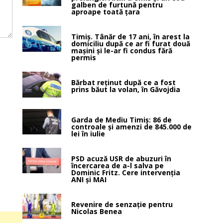
galben de furtună pentru
aproape toată țara
Timiș. Tânăr de 17 ani, în arest la
domiciliu după ce ar fi furat două
mașini și le-ar fi condus fără
permis
Bărbat reținut după ce a fost
prins băut la volan, în Găvojdia
Garda de Mediu Timiș: 86 de
controale și amenzi de 845.000 de
lei în iulie
PSD acuză USR de abuzuri în
încercarea de a-l salva pe
Dominic Fritz. Cere intervenția
ANI și MAI
Revenire de senzație pentru
Nicolas Benea