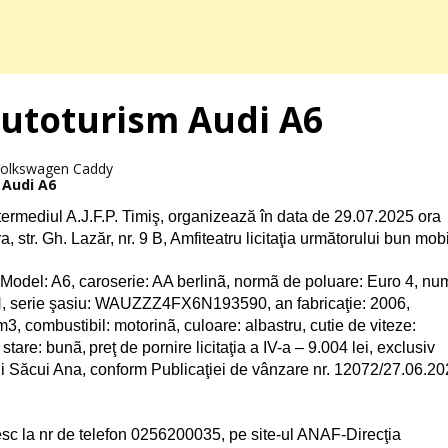
 autoturism Audi A6
 Audi A6
termediul A.J.F.P. Timiş, organizează în data de
29.07.2025 ora
a, str. Gh. Lazăr, nr. 9 B, Amfiteatru licitaţia următorului bun mobi
Model: A6, caroserie: AA berlinã, normã de poluare: Euro 4, nu
N, serie şasiu: WAUZZZ4FX6N193590, an fabricaţie: 2006,
m3, combustibil: motorinã, culoare: albastru, cutie de viteze:
 stare: bunã,
preţ de pornire licitaţia a IV-a – 9.004 lei,
exclusiv
ui Săcui Ana, conform Publicaţiei de vânzare nr.
12072/27.06.20
sesc la nr de telefon 0256200035, pe site-ul ANAF-Direcţia