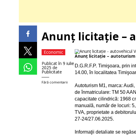
Anunț licitație –
Economic
Anunț licitație – autoturism
Publicat în
9 iulie
D.G.R.F.P. Timişoara, prin in
2025
de
Publicitate
14.00,
în localitatea Timişoar
Fără comentarii
Autoturism M1, marca: Audi, 
de înmatriculare: TM 50 AA
capacitate cilindricã: 1968 c
manualã, numãr de locuri: 5,
TVA,
proprietate a debitorul
27-24/27.06.2025
.
Informaţii detaliate se regă