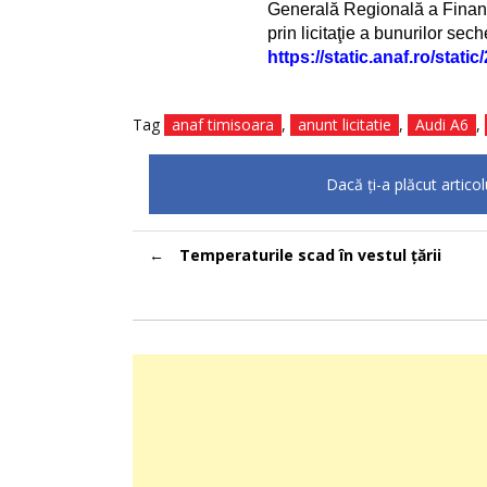
Generală Regională a Finanţel
prin licitaţie a bunurilor sec
https://static.anaf.ro/sta
Tag
anaf timisoara
,
anunt licitatie
,
Audi A6
,
Dacă ţi-a plăcut artico
Navigare
Temperaturile scad în vestul țării
în
articole