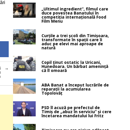
ări
„Ultimul ingredient”, filmul care
duce povestea Banatului în
competiția internațională Food
Film Menu
Curțile a trei școli din Timișoara,
transformate în spații care îi
aduc pe elevi mai aproape de
natură
Copil ținut ostatic la Uricani,
Hunedoara. Un bărbat amenință
i
că îl omoară
u
a
ABA Banat a început lucrările de
reparații la acumularea
Topolovăț
PSD îl acuză pe prefectul de
Timiș de „abuz în serviciu” și cere
încetarea mandatului lui Fritz