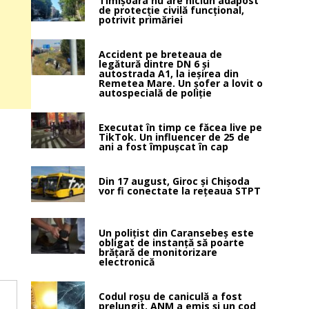
Timișoara nu are niciun adăpost
de protecție civilă funcțional,
potrivit primăriei
Accident pe breteaua de
legătură dintre DN 6 și
autostrada A1, la ieșirea din
Remetea Mare. Un șofer a lovit o
autospecială de poliție
Executat în timp ce făcea live pe
TikTok. Un influencer de 25 de
ani a fost împușcat în cap
Din 17 august, Giroc și Chișoda
vor fi conectate la rețeaua STPT
Un polițist din Caransebeș este
obligat de instanță să poarte
brățară de monitorizare
electronică
Codul roșu de caniculă a fost
prelungit. ANM a emis și un cod