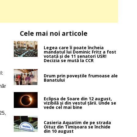
Cele mai noi articole
Legea care îi poate încheia
mandatul lui Dominic Fritz a fost
votată și de 11 senatori USR!
Decizia se mută la CCR
l:
Drum prin poveştile frumoase ale
Banatului
mãr
Eclipsa de Soare din 12 august,
vizibilă și din vestul țării. Unde se
vede cel mai bine
25,
Casieria Aquatim de pe strada
Oituz din Timișoara se închide
din 10 august