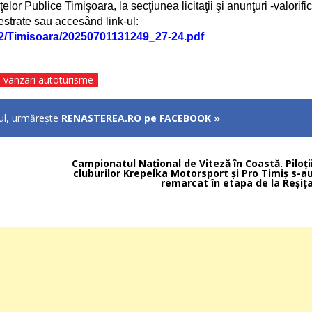
or Publice Timişoara, la secţiunea licitaţii şi anunţuri -valorific
hestrate sau accesând link-ul:
tic/2/Timisoara/20250701131249_27-24.pdf
vanzari autoturisme
lul, urmăreşte
RENASTEREA.RO pe FACEBOOK »
Campionatul Național de Viteză în Coastă. Piloți
cluburilor Krepelka Motorsport și Pro Timiș s-a
remarcat în etapa de la Reșiț