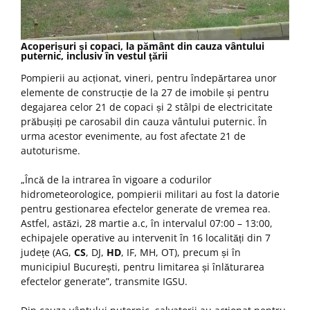
Acoperișuri şi copaci, la pământ din cauza vântului
puternic, inclusiv în vestul ţării
Pompierii au acționat, vineri, pentru îndepărtarea unor
elemente de construcție de la 27 de imobile și pentru
degajarea celor 21 de copaci și 2 stâlpi de electricitate
prăbușiți pe carosabil din cauza vântului puternic. În
urma acestor evenimente, au fost afectate 21 de
autoturisme.
„Încă de la intrarea în vigoare a codurilor
hidrometeorologice, pompierii militari au fost la datorie
pentru gestionarea efectelor generate de vremea rea.
Astfel, astăzi, 28 martie a.c, în intervalul 07:00 – 13:00,
echipajele operative au intervenit în 16 localități din 7
județe (AG,
CS
, DJ,
HD
, IF, MH, OT), precum și în
municipiul București, pentru limitarea și înlăturarea
efectelor generate”, transmite IGSU.