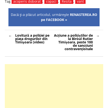
Tag
acoperis doborat
,
copaci
,
Resita
,
vant
Dacă ţi-a plăcut articolul, urmăreşte
RENASTEREA.RO
pe FACEBOOK »
Navigare
Lovitură a poliţiei pe
Acțiune a polițiștilor de
în
piaţa drogurilor din
la Biroul Rutier
articole
Timişoara (video)
Timișoara, peste 100
de sancțiuni
contravenționale