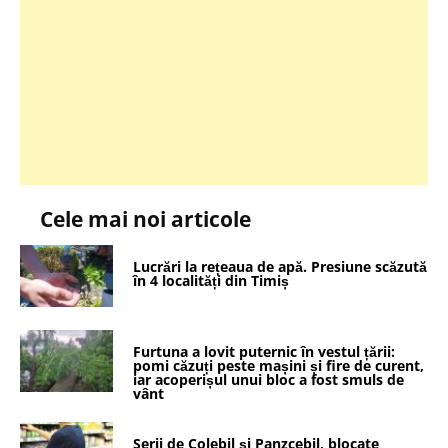
Cele mai noi articole
Lucrări la rețeaua de apă. Presiune scăzută
în 4 localități din Timiș
Furtuna a lovit puternic în vestul țării:
pomi căzuți peste mașini și fire de curent,
iar acoperișul unui bloc a fost smuls de
vânt
Serii de Colebil și Panzcebil, blocate