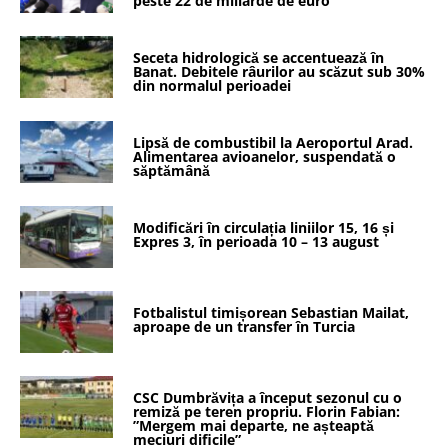
peste 22 de miliarde de euro
Seceta hidrologică se accentuează în
Banat. Debitele râurilor au scăzut sub 30%
din normalul perioadei
Lipsă de combustibil la Aeroportul Arad.
Alimentarea avioanelor, suspendată o
săptămână
Modificări în circulația liniilor 15, 16 și
Expres 3, în perioada 10 – 13 august
Fotbalistul timișorean Sebastian Mailat,
aproape de un transfer în Turcia
CSC Dumbrăvița a început sezonul cu o
remiză pe teren propriu. Florin Fabian:
”Mergem mai departe, ne așteaptă
meciuri dificile”