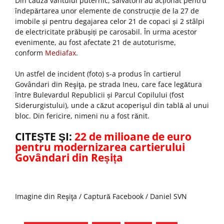
Din cauza vântului puternic, salvatorii au acționat pentru
îndepărtarea unor elemente de construcție de la 27 de
imobile și pentru degajarea celor 21 de copaci și 2 stâlpi
de electricitate prăbușiți pe carosabil. În urma acestor
evenimente, au fost afectate 21 de autoturisme,
conform
Mediafax
.
Un astfel de incident (foto) s-a produs în cartierul
Govândari din Reşiţa, pe strada Ineu, care face legătura
între Bulevardul Republicii și Parcul Copilului (fost
Siderurgistului), unde a căzut acoperişul din tablă al unui
bloc. Din fericire, nimeni nu a fost rănit.
CITEŞTE ŞI:
22 de milioane de euro
pentru modernizarea cartierului
Govândari din Reșița
Imagine din Reşiţa / Captură Facebook / Daniel SVN