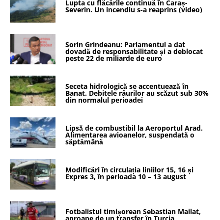
Lupta cu flăcările continuă în Caraș-
Severin. Un incendiu s-a reaprins (video)
Sorin Grindeanu: Parlamentul a dat
dovadă de responsabilitate și a deblocat
peste 22 de miliarde de euro
Seceta hidrologică se accentuează în
Banat. Debitele râurilor au scăzut sub 30%
din normalul perioadei
Lipsă de combustibil la Aeroportul Arad.
Alimentarea avioanelor, suspendată o
săptămână
Modificări în circulația liniilor 15, 16 și
Expres 3, în perioada 10 – 13 august
Fotbalistul timișorean Sebastian Mailat,
aproape de un transfer în Turcia