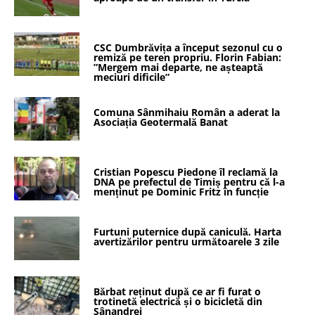
CSC Dumbrăvița a început sezonul cu o
remiză pe teren propriu. Florin Fabian:
”Mergem mai departe, ne așteaptă
meciuri dificile”
Comuna Sânmihaiu Român a aderat la
Asociația Geotermală Banat
Cristian Popescu Piedone îl reclamă la
DNA pe prefectul de Timiș pentru că l-a
menținut pe Dominic Fritz în funcție
Furtuni puternice după caniculă. Harta
avertizărilor pentru următoarele 3 zile
Bărbat reținut după ce ar fi furat o
trotinetă electrică și o bicicletă din
Sânandrei