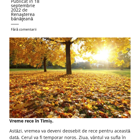
Publicat în
18
septembrie
2022
de
Renaşterea
bănăţeană
Fără comentarii
Vreme rece în Timiș.
Astăzi, vremea va deveni deosebit de rece pentru această
dată. Cerul va fi temporar noros. Ziua, vântul va sufla în