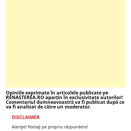
Opiniile exprimate în articolele publicate pe
RENASTEREA.RO aparţin în exclusivitate autorilor!
Comentariul dumneavoastră va fi publicat după ce
va fi analizat de către un moderator.
DISCLAIMER
Atenţie! Postaţi pe propria răspundere!