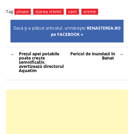
Tag
ploaie
,
starea vremii
,
vant
,
vreme
Dacă ţi-a plăcut articolul, urmăreşte
RENASTEREA.RO
pe FACEBOOK »
Navigare
Prețul apei potabile
Pericol de inundații în
în
poate crește
Banat
articole
semnificativ,
avertizează directorul
Aquatim