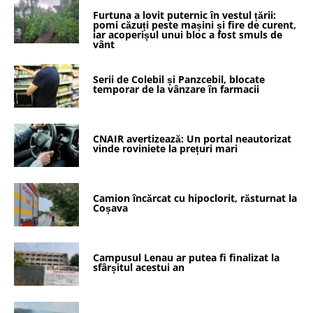
Furtuna a lovit puternic în vestul țării:
pomi căzuți peste mașini și fire de curent,
iar acoperișul unui bloc a fost smuls de
vânt
Serii de Colebil și Panzcebil, blocate
temporar de la vânzare în farmacii
CNAIR avertizează: Un portal neautorizat
vinde roviniete la prețuri mari
Camion încărcat cu hipoclorit, răsturnat la
Coșava
Campusul Lenau ar putea fi finalizat la
sfârșitul acestui an