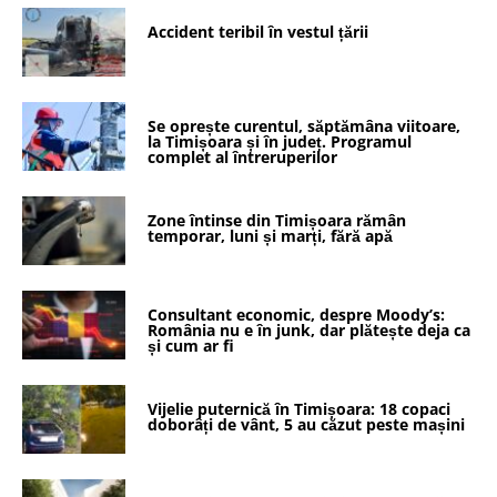
Accident teribil în vestul țării
Se oprește curentul, săptămâna viitoare,
la Timișoara și în județ. Programul
complet al întreruperilor
Zone întinse din Timișoara rămân
temporar, luni și marți, fără apă
Consultant economic, despre Moody’s:
România nu e în junk, dar plătește deja ca
și cum ar fi
Vijelie puternică în Timișoara: 18 copaci
doborâți de vânt, 5 au căzut peste mașini