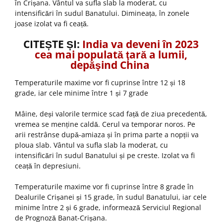
în Crișana. Vântul va sufla slab la moderat, cu
intensificări în sudul Banatului. Dimineața, în zonele
joase izolat va fi ceață.
CITEȘTE ȘI:
India va deveni în 2023
cea mai populată ţară a lumii,
depăşind China
Temperaturile maxime vor fi cuprinse între 12 și 18
grade, iar cele minime între 1 și 7 grade
Mâine, deși valorile termice scad față de ziua precedentă,
vremea se menține caldă. Cerul va temporar noros. Pe
arii restrânse după-amiaza și în prima parte a nopții va
ploua slab. Vântul va sufla slab la moderat, cu
intensificări în sudul Banatului și pe creste. Izolat va fi
ceață în depresiuni.
Temperaturile maxime vor fi cuprinse între 8 grade în
Dealurile Crișanei și 15 grade, în sudul Banatului, iar cele
minime între 2 și 6 grade, informează Serviciul Regional
de Prognoză Banat-Crișana.