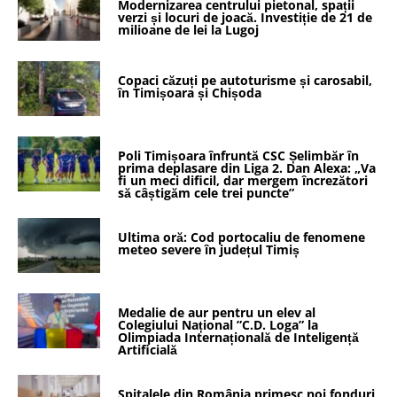
Modernizarea centrului pietonal, spații
verzi și locuri de joacă. Investiție de 21 de
milioane de lei la Lugoj
Copaci căzuți pe autoturisme și carosabil,
în Timișoara și Chișoda
Poli Timișoara înfruntă CSC Șelimbăr în
prima deplasare din Liga 2. Dan Alexa: „Va
fi un meci dificil, dar mergem încrezători
să câștigăm cele trei puncte”
Ultima oră: Cod portocaliu de fenomene
meteo severe în județul Timiș
Medalie de aur pentru un elev al
Colegiului Național ”C.D. Loga” la
Olimpiada Internațională de Inteligență
Artificială
Spitalele din România primesc noi fonduri