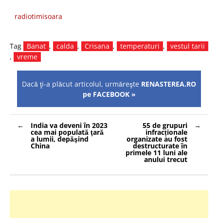
radiotimisoara
Tag
Banat
,
calda
,
Crisana
,
temperaturi
,
vestul tarii
,
vreme
Dacă ţi-a plăcut articolul, urmăreşte
RENASTEREA.RO
pe FACEBOOK »
Navigare
India va deveni în 2023
55 de grupuri
în
cea mai populată ţară
infracționale
articole
a lumii, depăşind
organizate au fost
China
destructurate în
primele 11 luni ale
anului trecut