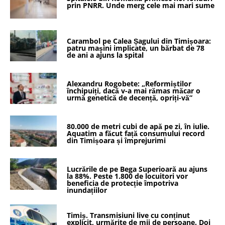
prin PNRR. Unde merg cele mai mari sume
Carambol pe Calea Șagului din Timișoara:
patru mașini implicate, un bărbat de 78
de ani a ajuns la spital
Alexandru Rogobete: „Reformiștilor
închipuiți, dacă v-a mai rămas măcar o
urmă genetică de decență, opriți-vă”
80.000 de metri cubi de apă pe zi, în iulie.
Aquatim a făcut față consumului record
din Timișoara și împrejurimi
Lucrările de pe Bega Superioară au ajuns
la 88%. Peste 1.800 de locuitori vor
beneficia de protecție împotriva
inundațiilor
Timiș. Transmisiuni live cu conținut
explicit, urmărite de mii de persoane. Doi