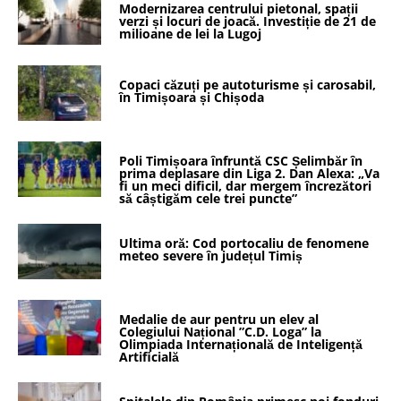
Modernizarea centrului pietonal, spații
verzi și locuri de joacă. Investiție de 21 de
milioane de lei la Lugoj
Copaci căzuți pe autoturisme și carosabil,
în Timișoara și Chișoda
Poli Timișoara înfruntă CSC Șelimbăr în
prima deplasare din Liga 2. Dan Alexa: „Va
fi un meci dificil, dar mergem încrezători
să câștigăm cele trei puncte”
Ultima oră: Cod portocaliu de fenomene
meteo severe în județul Timiș
Medalie de aur pentru un elev al
Colegiului Național ”C.D. Loga” la
Olimpiada Internațională de Inteligență
Artificială