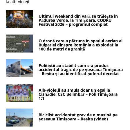
Ultimul weekend din vară se trăiește în
Pădurea Verde, la Timișoara. CODRU
Festival 2026 – programul complet
O dronă care a pătruns în spațiul aerian al
Bulgariei dinspre România a explodat la
100 de metri de graniță
Polițiștii au stabilit cum s-a produs
accidentul tragic de pe șoseaua Timișoara
– Reșița și au identificat șoferul decedat
Alb-violeții au smuls doar un egal la
Cisnădie: CSC Șelimbăr – Poli Timișoara
1:1
Biciclist accidentat grav de o mașină pe
șoseaua Timișoara – Reșița (video)