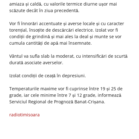
amiaza și caldă, cu valorile termice diurne ușor mai
scăzute decât în ziua precedentă.
Vor fi înnorări accentuate și averse locale și cu caracter
torențial, însoțite de descărcări electrice. Izolat vor fi
condiții de grindină și mai ales la deal și munte se vor
cumula cantități de apă mai însemnate.
Vântul va sufla slab la moderat, cu intensificări de scurtă
durată asociate averselor.
Izolat condiții de ceață în depresiuni.
Temperaturile maxime vor fi cuprinse între 19 și 25 de
grade, iar cele minime între 7 și 12 grade, informează
Serviciul Regional de Prognoză Banat-Crișana.
radiotimisoara