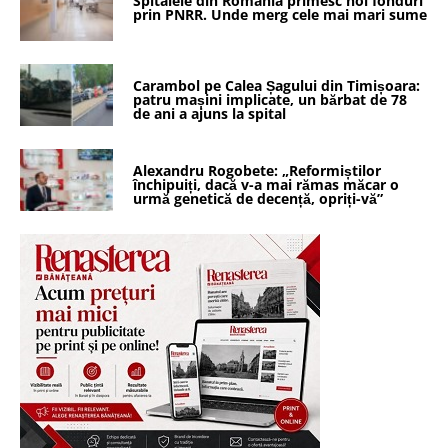
Spitalele din România primesc noi fonduri
prin PNRR. Unde merg cele mai mari sume
Carambol pe Calea Șagului din Timișoara:
patru mașini implicate, un bărbat de 78
de ani a ajuns la spital
Alexandru Rogobete: „Reformiștilor
închipuiți, dacă v-a mai rămas măcar o
urmă genetică de decență, opriți-vă”