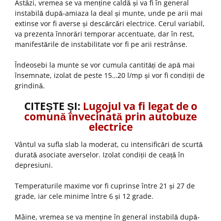
Astăzi, vremea se va menține caldă și va fi în general
instabilă după-amiaza la deal și munte, unde pe arii mai
extinse vor fi averse și descărcări electrice. Cerul variabil,
va prezenta înnorări temporar accentuate, dar în rest,
manifestările de instabilitate vor fi pe arii restrânse.
Îndeosebi la munte se vor cumula cantități de apă mai
însemnate, izolat de peste 15…20 l/mp și vor fi condiții de
grindină.
CITEȘTE ȘI:
Lugojul va fi legat de o
comună învecinată prin autobuze
electrice
Vântul va sufla slab la moderat, cu intensificări de scurtă
durată asociate averselor. Izolat condiții de ceață în
depresiuni.
Temperaturile maxime vor fi cuprinse între 21 și 27 de
grade, iar cele minime între 6 și 12 grade.
Mâine, vremea se va menține în general instabilă după-