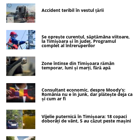
Accident teribil în vestul țării
Se oprește curentul, săptămâna viitoare,
la Timișoara și în județ. Programul
complet al întreruperilor
Zone întinse din Timișoara rămân
temporar, luni și marți, fără apă
Consultant economic, despre Moody’s:
România nu e în junk, dar plătește deja ca
și cum ar fi
Vijelie puternică în Timișoara: 18 copaci
doborâți de vânt, 5 au căzut peste mașini