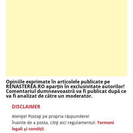
Opiniile exprimate în articolele publicate pe
RENASTEREA.RO aparţin în exclusivitate autorilor!
Comentariul dumneavoastră va fi publicat după ce
va fi analizat de către un moderator.
DISCLAIMER
Atenţie! Postaţi pe propria răspundere!
Înainte de a posta, citiţi aici regulamentul:
Termeni
legali şi condiţii
.