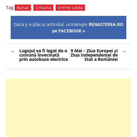
Tag
Banat
,
Crisana
,
vreme calda
Dacă ţi-a plăcut articolul, urmăreşte
RENASTEREA.RO
pe FACEBOOK »
Navigare
Lugojul va fi legat de o
9 Mai – Ziua Europei și
în
comună învecinată
Ziua Independenței de
articole
prin autobuze electrice
Stat a României