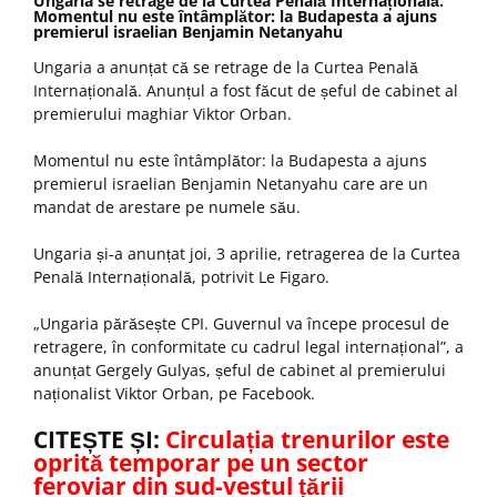
Ungaria se retrage de la Curtea Penală Internațională.
Momentul nu este întâmplător: la Budapesta a ajuns
premierul israelian Benjamin Netanyahu
Ungaria a anunțat că se retrage de la Curtea Penală
Internațională. Anunțul a fost făcut de șeful de cabinet al
premierului maghiar Viktor Orban.
Momentul nu este întâmplător: la Budapesta a ajuns
premierul israelian Benjamin Netanyahu care are un
mandat de arestare pe numele său.
Ungaria și-a anunțat joi, 3 aprilie, retragerea de la Curtea
Penală Internațională, potrivit Le Figaro.
„Ungaria părăsește CPI. Guvernul va începe procesul de
retragere, în conformitate cu cadrul legal internațional”, a
anunțat Gergely Gulyas, șeful de cabinet al premierului
naționalist Viktor Orban, pe Facebook.
CITEȘTE ȘI:
Circulația trenurilor este
oprită temporar pe un sector
feroviar din sud-vestul țării