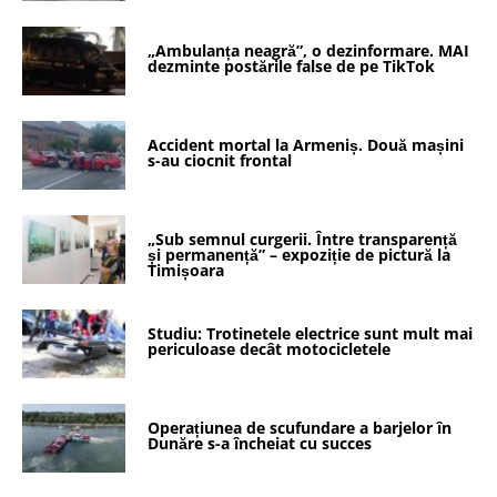
„Ambulanța neagră”, o dezinformare. MAI
dezminte postările false de pe TikTok
Accident mortal la Armeniș. Două mașini
s-au ciocnit frontal
„Sub semnul curgerii. Între transparență
și permanență” – expoziție de pictură la
Timișoara
Studiu: Trotinetele electrice sunt mult mai
periculoase decât motocicletele
Operațiunea de scufundare a barjelor în
Dunăre s-a încheiat cu succes