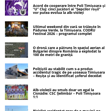
Acord de cooperare între Poli Timișoara și
”U” Cluj: cinci jucători ai ”Șepcilor roșii”
vor putea evolua la alb-violeți
Ultimul weekend din vară se trăiește în
Pădurea Verde, la Timișoara. CODRU
Festival 2026 – programul complet
O dronă care a pătruns în spațiul aerian al
Bulgariei dinspre România a explodat la
100 de metri de graniță
Polițiștii au stabilit cum s-a produs
accidentul tragic de pe șoseaua Timișoara
– Reșița și au identificat șoferul decedat
Alb-violeții au smuls doar un egal la
Cisnădie: CSC Șelimbăr – Poli Timișoara
1:1
Biciclist accidentat grav de o mașină pe