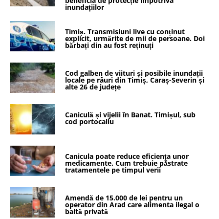
beneficia de protecție împotriva
inundațiilor
Timiș. Transmisiuni live cu conținut
explicit, urmărite de mii de persoane. Doi
bărbați din au fost reținuți
Cod galben de viituri și posibile inundații
locale pe râuri din Timiș, Caraș-Severin și
alte 26 de județe
Caniculă și vijelii în Banat. Timișul, sub
cod portocaliu
Canicula poate reduce eficiența unor
medicamente. Cum trebuie păstrate
tratamentele pe timpul verii
Amendă de 15.000 de lei pentru un
operator din Arad care alimenta ilegal o
baltă privată