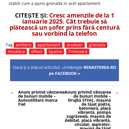
stabili cum a ajuns grenada in acel apartament.
CITEȘTE ȘI:
Cresc amenzile de la 1
ianuarie 2025. Cât trebuie să
plătească un şofer prins fără centură
sau vorbind la telefon
Tag
antitero
,
apartament
,
aradean
,
grenada
,
micalaca
,
ofiteri
,
Spania
,
Timisoara
Dacă ţi-a plăcut articolul, urmăreşte
RENASTEREA.RO
pe FACEBOOK »
Navigare
Anunț privind vânzarea
Anunț privind vânzarea
în
de bunuri mobile –
de bunuri mobile –
articole
Autoutilitară marca
Drujbă STIHL, mașină
Fiat
de tăiat piatra,
betonieră, placă
vibrantă, pompă
zugrăveală, mașină de
debitat, placă vibrantă,
circular, aspirator,
mașină de tăiat