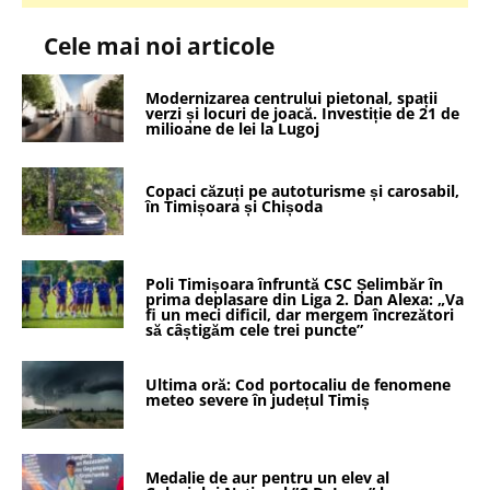
Cele mai noi articole
Modernizarea centrului pietonal, spații
verzi și locuri de joacă. Investiție de 21 de
milioane de lei la Lugoj
Copaci căzuți pe autoturisme și carosabil,
în Timișoara și Chișoda
Poli Timișoara înfruntă CSC Șelimbăr în
prima deplasare din Liga 2. Dan Alexa: „Va
fi un meci dificil, dar mergem încrezători
să câștigăm cele trei puncte”
Ultima oră: Cod portocaliu de fenomene
meteo severe în județul Timiș
Medalie de aur pentru un elev al