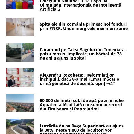
Colegiului Național ”C.D. Loga” la
Olimpiada Internațională de Inteligență
Artificială
Spitalele din România primesc noi fonduri
prin PNRR. Unde merg cele mai mari sume
Carambol pe Calea Șagului din Timișoara:
patru mașini implicate, un bărbat de 78
de ani a ajuns la spital
Alexandru Rogobete: „Reformiștilor
închipuiți, dacă v-a mai rămas măcar o
urmă genetică de decență, opriți-vă”
80.000 de metri cubi de apă pe zi, în iulie.
Aquatim a făcut față consumului record
din Timișoara și împrejurimi
Lucrările de pe Bega Superioară au ajuns
la 88%. Peste 1.800 de locuitori vor