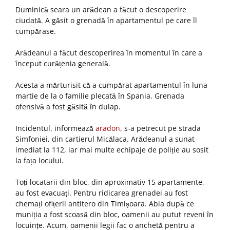
Duminică seara un arădean a făcut o descoperire
ciudată. A găsit o grenadă în apartamentul pe care îl
cumpărase.
Arădeanul a făcut descoperirea în momentul în care a
început curățenia generală.
Acesta a mărturisit că a cumpărat apartamentul în luna
martie de la o familie plecată în Spania. Grenada
ofensivă a fost găsită în dulap.
Incidentul, informează
aradon
, s-a petrecut pe strada
Simfoniei, din cartierul Micălaca. Arădeanul a sunat
imediat la 112, iar mai multe echipaje de poliție au sosit
la fața locului.
Toți locatarii din bloc, din aproximativ 15 apartamente,
au fost evacuați. Pentru ridicarea grenadei au fost
chemați ofițerii antitero din Timișoara. Abia după ce
muniția a fost scoasă din bloc, oamenii au putut reveni în
locuințe. Acum, oamenii legii fac o anchetă pentru a