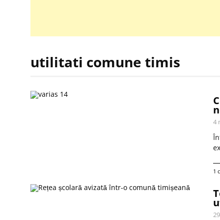
utilitati comune timis
C
n
4 
În
ex
1 
T
u
29