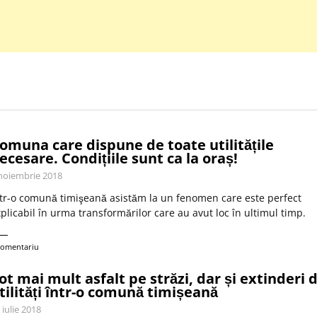
omuna care dispune de toate utilitățile
ecesare. Condițiile sunt ca la oraș!
noiembrie 2018
tr-o comună timişeană asistăm la un fenomen care este perfect
plicabil în urma transformărilor care au avut loc în ultimul timp.
comentariu
ot mai mult asfalt pe străzi, dar și extinderi 
tilități într-o comună timișeană
 iulie 2018