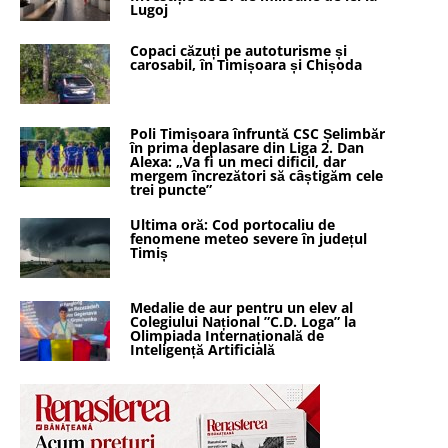
Lugoj
Copaci căzuți pe autoturisme și
carosabil, în Timișoara și Chișoda
Poli Timișoara înfruntă CSC Șelimbăr
în prima deplasare din Liga 2. Dan
Alexa: „Va fi un meci dificil, dar
mergem încrezători să câștigăm cele
trei puncte”
Ultima oră: Cod portocaliu de
fenomene meteo severe în județul
Timiș
Medalie de aur pentru un elev al
Colegiului Național ”C.D. Loga” la
Olimpiada Internațională de
Inteligență Artificială