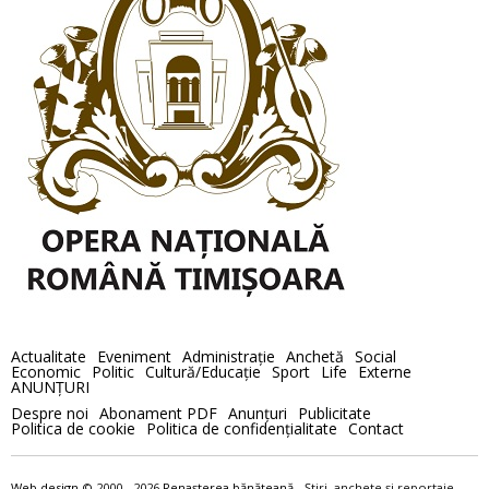
Actualitate
Eveniment
Administraţie
Anchetă
Social
Economic
Politic
Cultură/Educaţie
Sport
Life
Externe
ANUNȚURI
Despre noi
Abonament PDF
Anunţuri
Publicitate
Politica de cookie
Politica de confidenţialitate
Contact
Web design
© 2000 - 2026
Renaşterea bănăţeană
- Ştiri, anchete şi reportaje –