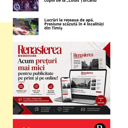
copiii de la „Louis Țurcanu”
Lucrări la rețeaua de apă.
Presiune scăzută în 4 localități
din Timiș