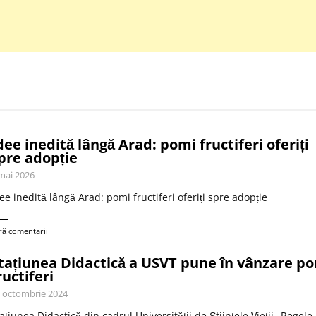
dee inedită lângă Arad: pomi fructiferi oferiți
pre adopție
mai 2026
ee inedită lângă Arad: pomi fructiferi oferiți spre adopție
ră comentarii
tațiunea Didactică a USVT pune în vânzare p
ructiferi
 octombrie 2024
ațiunea Didactică din cadrul Universității de Științele Vieții „Regele