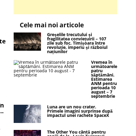
Cele mai noi articole
Greșelile trecutului și
fragilitatea conviețuirii – 107
te
zile sub foc. Timișoara între
revoluție, imperiu și războiul
națiunilor
Vremea în
următoarele
patru
săptămâni.
Estimarea
ANM pentru
perioada 10
august – 7
septembrie
în
Luna are un nou crater.
i…
Primele imagini surprinse după
impactul unei rachete SpaceX
ă
The Other You cântă pentru