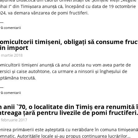
hai I” din Timișoara anunță că, începând cu data de 19 octombrie
24, va demara vânzarea de pomi fructiferi.
ră comentarii
omicultorii timișeni, obligați să consume fruc
in import
 martie 2018
micultorii timișeni anunță că anul acesta nu vom avea parte de
ersici și caise autohtone, ca urmare a ninsorii și înghețului de
ăptămâna trecută.
ră comentarii
n anii `70, o localitate din Timiş era renumită 
ntreaga țară pentru livezile de pomi fructifer
 februarie 2017
nirea primăverii este așteptată cu nerăbdare în comuna timișean
mnatic. Autoritățile locale și-au propus continuarea lucrărilor…