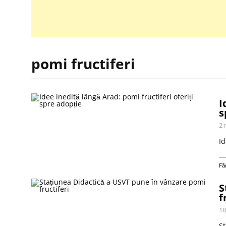
pomi fructiferi
I
s
2 
Id
Fă
S
f
18
St