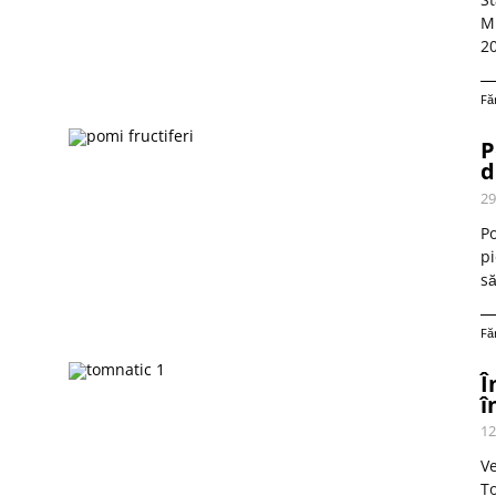
Mi
20
Fă
P
d
29
Po
pi
s
Fă
Î
î
12
Ve
To