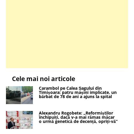
Cele mai noi articole
Carambol pe Calea Șagului din
Timișoara: patru mașini implicate, un
bărbat de 78 de ani a ajuns la spital
Alexandru Rogobete: „Reformiștilor
închipuiți, dacă v-a mai rămas măcar
o urmă genetică de decență, opriți-vă”