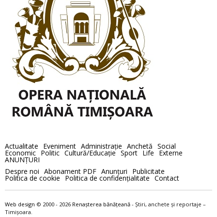
Actualitate
Eveniment
Administraţie
Anchetă
Social
Economic
Politic
Cultură/Educaţie
Sport
Life
Externe
ANUNȚURI
Despre noi
Abonament PDF
Anunţuri
Publicitate
Politica de cookie
Politica de confidenţialitate
Contact
Web design
© 2000 - 2026
Renaşterea bănăţeană
- Ştiri, anchete şi reportaje –
Timișoara.