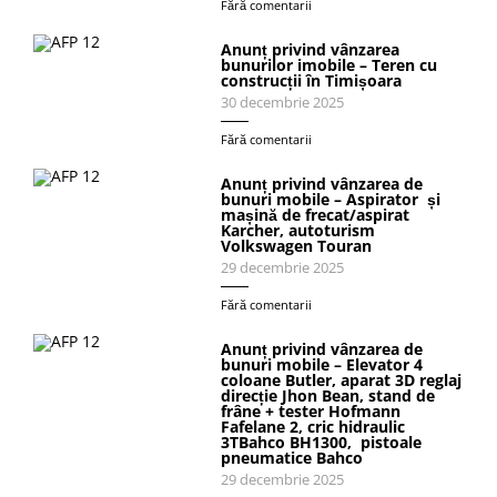
Fără comentarii
Anunț privind vânzarea
bunurilor imobile – Teren cu
construcții în Timișoara
30 decembrie 2025
Fără comentarii
Anunț privind vânzarea de
bunuri mobile – Aspirator și
mașină de frecat/aspirat
Karcher, autoturism
Volkswagen Touran
29 decembrie 2025
Fără comentarii
Anunț privind vânzarea de
bunuri mobile – Elevator 4
coloane Butler, aparat 3D reglaj
direcție Jhon Bean, stand de
frâne + tester Hofmann
Fafelane 2, cric hidraulic
3TBahco BH1300, pistoale
pneumatice Bahco
29 decembrie 2025