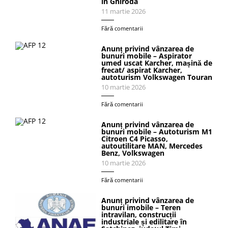
în Ghiroda
11 martie 2026
Fără comentarii
Anunț privind vânzarea de
bunuri mobile – Aspirator
umed uscat Karcher, mașină de
frecat/ aspirat Karcher,
autoturism Volkswagen Touran
10 martie 2026
Fără comentarii
Anunț privind vânzarea de
bunuri mobile – Autoturism M1
Citroen C4 Picasso,
autoutilitare MAN, Mercedes
Benz, Volkswagen
10 martie 2026
Fără comentarii
Anunț privind vânzarea de
bunuri imobile – Teren
intravilan, construcții
industriale și edilitare în