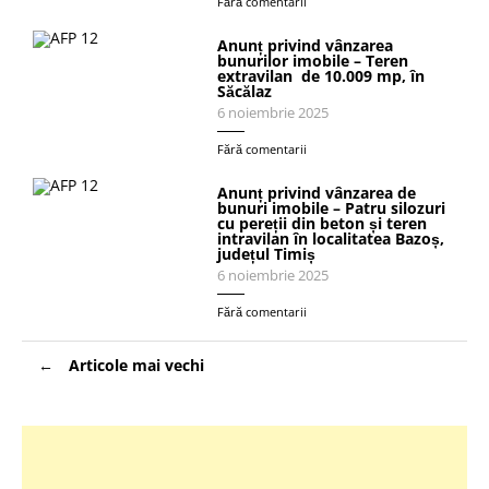
Fără comentarii
Anunț privind vânzarea
bunurilor imobile – Teren
extravilan de 10.009 mp, în
Săcălaz
6 noiembrie 2025
Fără comentarii
Anunț privind vânzarea de
bunuri imobile – Patru silozuri
cu pereții din beton și teren
intravilan în localitatea Bazoș,
județul Timiș
6 noiembrie 2025
Fără comentarii
Navigare
Articole mai vechi
în
articole