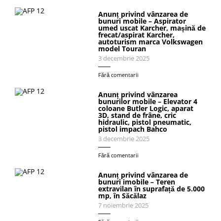
Anunț privind vânzarea de
bunuri mobile – Aspirator
umed uscat Karcher, mașină de
frecat/aspirat Karcher,
autoturism marca Volkswagen
model Touran
3 decembrie 2025
Fără comentarii
Anunț privind vânzarea
bunurilor mobile – Elevator 4
coloane Butler Logic, aparat
3D, stand de frâne, cric
hidraulic, pistol pneumatic,
pistol impach Bahco
3 decembrie 2025
Fără comentarii
Anunț privind vânzarea de
bunuri imobile – Teren
extravilan în suprafață de 5.000
mp, în Săcălaz
7 noiembrie 2025