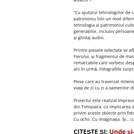
”Cu ajutorul tehnologiilor de
patrimoniu într-un mod diferit
tehnologia și patrimoniul cul
generațiilor, inclusiv persoan
și ghidaj audio.
Printre piesele selectate se af
Fierului, și fragmentul de masc
remarcabile care vorbesc desp
ani în urmă. Fotografiile surp
Piese care au traversat mileni
viața de zi cu zi a oamenilor d
Proiectul este realizat împreu
din Timișoara, cu implicarea s
privim aceste obiecte prin fot
Cu ochii. Cu imaginația. Și… c
CITEȘTE ȘI:
Unde și-