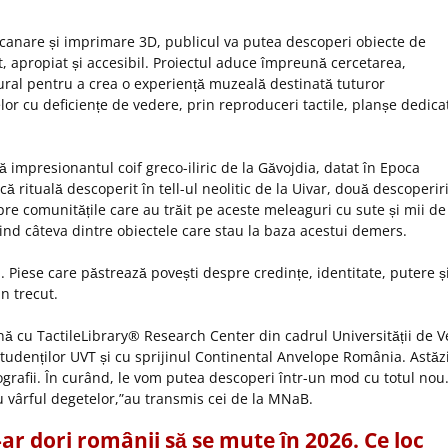
 scanare și imprimare 3D, publicul va putea descoperi obiecte de
, apropiat și accesibil. Proiectul aduce împreună cercetarea,
tural pentru a crea o experiență muzeală destinată tuturor
elor cu deficiențe de vedere, prin reproduceri tactile, planșe dedica
lă impresionantul coif greco-iliric de la Găvojdia, datat în Epoca
ă rituală descoperit în tell-ul neolitic de la Uivar, două descoperir
re comunitățile care au trăit pe aceste meleaguri cu sute și mii de
rind câteva dintre obiectele care stau la baza acestui demers.
i. Piese care păstrează povești despre credințe, identitate, putere ș
in trecut.
nă cu TactileLibrary® Research Center din cadrul Universității de V
tudenților UVT și cu sprijinul Continental Anvelope România. Astăz
ografii. În curând, le vom putea descoperi într-un mod cu totul nou
u vârful degetelor,”au transmis cei de la MNaB.
ar dori românii să se mute în 2026. Ce loc