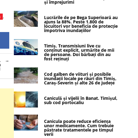
și împrejurimi
a
,
Lucrările de pe Bega Superioară au
ajuns la 88%. Peste 1.800 de
locuitori vor beneficia de protecție
împotriva inundațiilor
Timiș. Transmisiuni live cu
conținut explicit, urmărite de mii
de persoane. Doi bărbați din au
fost reținuți
.
a
I
Cod galben de viituri și posibile
inundații locale pe râuri din Timiș,
Caraș-Severin și alte 26 de județe
Caniculă și vijelii în Banat. Timișul,
sub cod portocaliu
Canicula poate reduce eficiența
unor medicamente. Cum trebuie
păstrate tratamentele pe timpul
verii