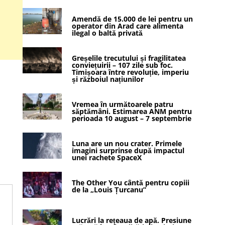
Amendă de 15.000 de lei pentru un
operator din Arad care alimenta
ilegal o baltă privată
Greșelile trecutului și fragilitatea
conviețuirii – 107 zile sub foc.
Timișoara între revoluție, imperiu
și războiul națiunilor
Vremea în următoarele patru
săptămâni. Estimarea ANM pentru
perioada 10 august – 7 septembrie
Luna are un nou crater. Primele
imagini surprinse după impactul
unei rachete SpaceX
The Other You cântă pentru copiii
de la „Louis Țurcanu”
Lucrări la rețeaua de apă. Presiune