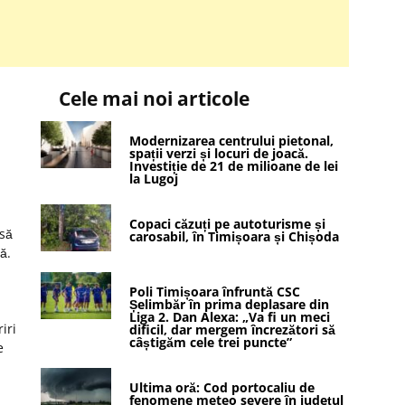
Cele mai noi articole
Modernizarea centrului pietonal,
spații verzi și locuri de joacă.
Investiție de 21 de milioane de lei
la Lugoj
Copaci căzuți pe autoturisme și
 să
carosabil, în Timișoara și Chișoda
ă.
Poli Timișoara înfruntă CSC
Șelimbăr în prima deplasare din
Liga 2. Dan Alexa: „Va fi un meci
iri
dificil, dar mergem încrezători să
câștigăm cele trei puncte”
e
Ultima oră: Cod portocaliu de
fenomene meteo severe în județul