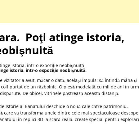
ara. Poţi atinge istoria,
eobişnuită
inge istoria, într-o expoziţie neobişnuită.
 vizitator a avut, măcar o dată, același impuls: să întindă mâna și
n coif purtat de un războinic. O piesă modelată cu mii de ani în urm
ispărute. De obicei, vitrinele păstrează această distanță.
 de Istorie al Banatului deschide o nouă cale către patrimoniu,
ntă care va transforma unele dintre cele mai spectaculoase descoper
natului în replici 3D la scară reală, create special pentru explorar