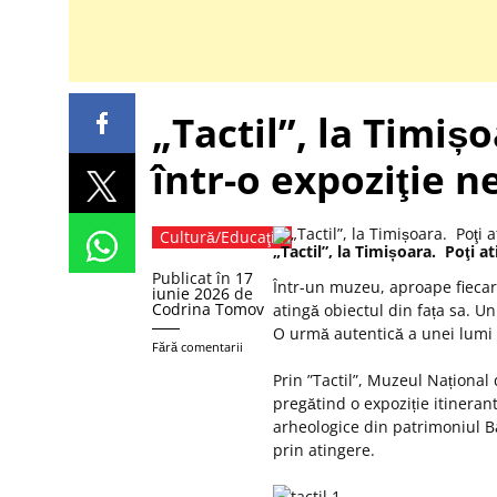
„Tactil”, la Timișo
într-o expoziţie n
Cultură/Educaţie
„Tactil”, la Timișoara. Poţi at
Publicat în
17
Într-un muzeu, aproape fiecare
iunie 2026
de
Codrina Tomov
atingă obiectul din fața sa. U
O urmă autentică a unei lumi d
Fără comentarii
Prin ”Tactil”, Muzeul Național
pregătind o expoziție itinera
arheologice din patrimoniul Ba
prin atingere.