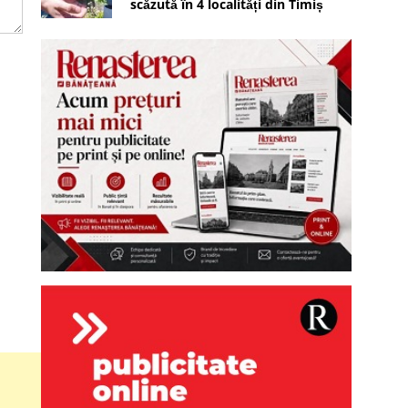
scăzută în 4 localități din Timiș