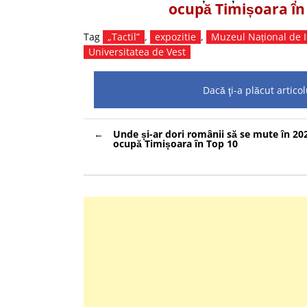
ocupă Timișoara în
Tag
„Tactil”
,
expozitie
,
Muzeul Național de I
Universitatea de Vest
Dacă ţi-a plăcut artic
Navigare
Unde și-ar dori românii să se mute în 202
în
ocupă Timișoara în Top 10
articole