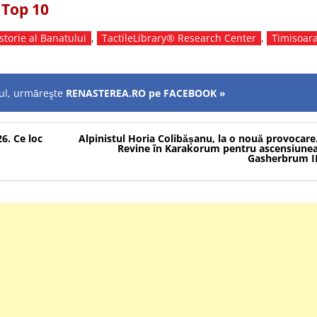
 Top 10
storie al Banatului
,
TactileLibrary® Research Center
,
Timisoar
olul, urmăreşte
RENASTEREA.RO pe FACEBOOK »
6. Ce loc
Alpinistul Horia Colibășanu, la o nouă provocare
Revine în Karakorum pentru ascensiune
Gasherbrum I