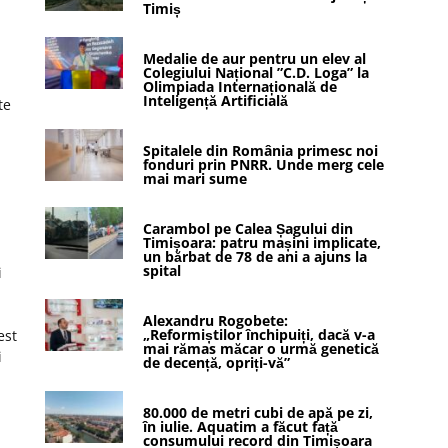
Timiș
Medalie de aur pentru un elev al
Colegiului Național ”C.D. Loga” la
Olimpiada Internațională de
Inteligență Artificială
te
Spitalele din România primesc noi
fonduri prin PNRR. Unde merg cele
mai mari sume
i
Carambol pe Calea Șagului din
Timișoara: patru mașini implicate,
un bărbat de 78 de ani a ajuns la
spital
i
Alexandru Rogobete:
„Reformiștilor închipuiți, dacă v-a
est
mai rămas măcar o urmă genetică
i
de decență, opriți-vă”
.
80.000 de metri cubi de apă pe zi,
în iulie. Aquatim a făcut față
consumului record din Timișoara