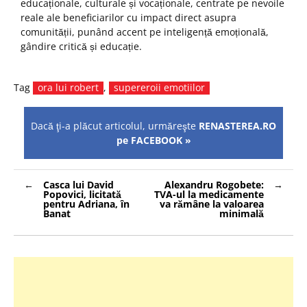
educaționale, culturale și vocaționale, centrate pe nevoile
reale ale beneficiarilor cu impact direct asupra
comunității, punând accent pe inteligență emoțională,
gândire critică și educație.
Tag
ora lui robert
,
supereroii emotiilor
Dacă ţi-a plăcut articolul, urmăreşte
RENASTEREA.RO
pe FACEBOOK »
Navigare
Casca lui David
Alexandru Rogobete:
în
Popovici, licitată
TVA-ul la medicamente
articole
pentru Adriana, în
va rămâne la valoarea
Banat
minimală