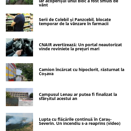
iar acoperișul unui bloc a fost smuls de
vânt
Serii de Colebil și Panzcebil, blocate
temporar de la vânzare în farmacii
CNAIR avertizează: Un portal neautorizat
vinde roviniete la prețuri mari
Camion încărcat cu hipoclorit, răsturnat la
Coșava
Campusul Lenau ar putea fi finalizat la
sfârșitul acestui an
Lupta cu flăcările continuă în Caraș-
Severin. Un incendiu s-a reaprins (video)