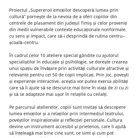
Proiectul „Supereroii emoțiilor descoperă lumea prin
cultură” pornește de la nevoia de a oferi copiilor din
centrele de plasament din județul Timiș și celor proveniți
din medii vulnerabile contexte educaționale nonformale,
cu sens și impact, care să-i desprindă de rutina centru–
școală–centru.
În cadrul celor 10 ateliere special gândite cu ajutorul
specialiștilor în educație și psihologie, se dorește crearea
unui spațiu de învățare prin activități culturale atractive și
relevante pentru cei 50 de copii implicați. Prin joc, povești
și experiențe interactive, aceștia vor putea exersa abilități
care să îi ajute să se descurce mai bine în viața de zi cu zi
și să se adapteze mai ușor în relațiile cu ceilalți.
Pe parcursul atelierelor, copiii sunt invitați să descopere
lumea emoțiilor și a relațiilor prin intermediul teatrului,
poveștilor inspiraționale și reflecției personale. Cultura
devine un instrument accesibil și prietenos, care îi ajută
să înțeleagă mai bine cine sunt, ce simt și cum pot