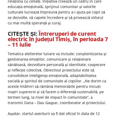
relaționa cu ceilalți. Inițiativa creează un cadru în care
educația emoțională, sprijinul comunitar și valorile
culturale lucrează împreună pentru a-i ajuta pe copii să
se dezvolte, să capete încredere și să privească viitorul
cu mai multă speranță și curaj.
CITEȘTE ȘI:
Întreruperi de curent
electric în județul Timiș, în perioada 7
– 11 iulie
Tematica atelierelor lunare va include: conștientizarea și
gestionarea emoțiilor, comunicare și relaționare
sănătoasă, dezvoltare personală și identitate, cooperare
și reflecție colectivă. Obiectivul proiectului este să
consolideze inteligența emoțională, adaptabilitatea
socială și spiritul de comunitate al copiilor. „Ne dorim ca
aceste întâlniri să rămână memorabile pentru micuții
noștri supereroi și să facem o diferență sustenabilă, pe
termen lung, la nivel de impact în comunitate”, a
transmis Oana – Dau Gașpar, coordonator al proiectului.
Așadar, startul aventurii va fi dat oficial în data de 12