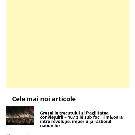
Cele mai noi articole
Greșelile trecutului și fragilitatea
conviețuirii – 107 zile sub foc. Timișoara
între revoluție, imperiu și războiul
națiunilor