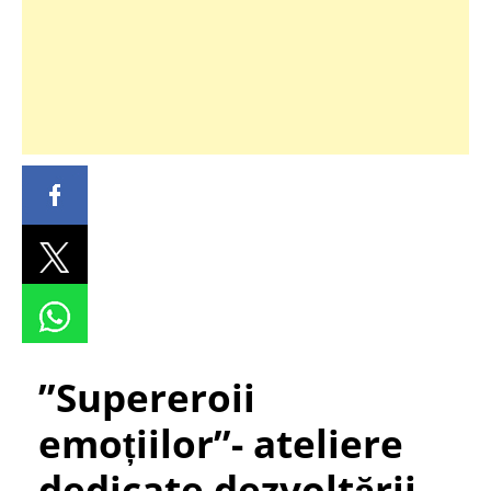
”Supereroii
emoțiilor”- ateliere
dedicate dezvoltării