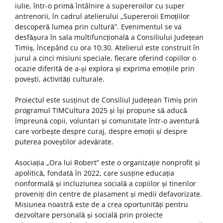
iulie, într-o primă întâlnire a supereroilor cu super
antrenorii, în cadrul atelierului „Supereroii Emoțiilor
descoperă lumea prin cultură”. Evenimentul se va
desfășura în sala multifuncțională a Consiliului Județean
Timiș, începând cu ora 10:30. Atelierul este construit în
jurul a cinci misiuni speciale, fiecare oferind copiilor o
ocazie diferită de a-și explora și exprima emoțiile prin
povești, activități culturale.
Proiectul este susținut de Consiliul Județean Timiș prin
programul TIMCultura 2025 și își propune să aducă
împreună copii, voluntari și comunitate într-o aventură
care vorbește despre curaj, despre emoții și despre
puterea poveștilor adevărate.
Asociația „Ora lui Robert” este o organizație nonprofit și
apolitică, fondată în 2022, care susține educația
nonformală și incluziunea socială a copiilor și tinerilor
proveniți din centre de plasament și medii defavorizate.
Misiunea noastră este de a crea oportunități pentru
dezvoltare personală și socială prin proiecte