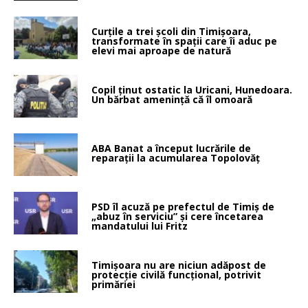
Curțile a trei școli din Timișoara,
transformate în spații care îi aduc pe
elevi mai aproape de natură
Copil ținut ostatic la Uricani, Hunedoara.
Un bărbat amenință că îl omoară
ABA Banat a început lucrările de
reparații la acumularea Topolovăț
PSD îl acuză pe prefectul de Timiș de
„abuz în serviciu” și cere încetarea
mandatului lui Fritz
Timișoara nu are niciun adăpost de
protecție civilă funcțional, potrivit
primăriei