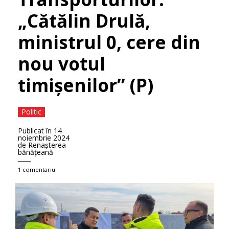
„Cătălin Drulă,
ministrul 0, cere din
nou votul
timișenilor” (P)
Politic
Publicat în
14
noiembrie 2024
de
Renaşterea
bănăţeană
1 comentariu