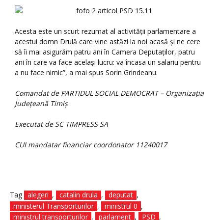
Acesta este un scurt rezumat al activității parlamentare a
acestui domn Drulă care vine astăzi la noi acasă și ne cere
să îi mai asigurăm patru ani în Camera Deputaților, patru
ani în care va face același lucru: va încasa un salariu pentru
a nu face nimic”, a mai spus Sorin Grindeanu.
Comandat de PARTIDUL SOCIAL DEMOCRAT – Organizația
Județeană Timiș
Executat de SC TIMPRESS SA
CUI mandatar financiar coordonator 11240017
Tag
alegeri
,
catalin drula
,
deputat
,
ministerul Transporturilor
,
ministrul 0
,
ministrul transporturilor
,
parlament
,
PSD
,