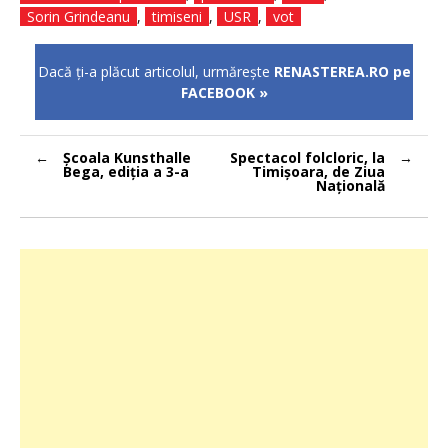
Sorin Grindeanu
,
timiseni
,
USR
,
vot
Dacă ţi-a plăcut articolul, urmăreşte
RENASTEREA.RO pe
FACEBOOK »
Navigare
Școala Kunsthalle
Spectacol folcloric, la
în
Bega, ediția a 3-a
Timișoara, de Ziua
articole
Națională