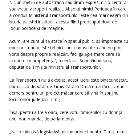
Niciun metru de autostradă sau drum expres, nicio centură
sau vreun aeroport realizat. Absolut nimic! Perioada în care
a condus Ministerul Transporturilor este cea mai neagră din
istoria acestei instituții, acesta fiind preocupat doar de
jocuri politice și de imagine.
Acum, are curajul să atace în spațiul public, să împroaște cu
minciuni, dar aceste tehnici sunt cunoscute: când nu poți
vorbi despre propriile realizări, faci gălăgie mare care să
acopere incompetența”, a declarat Sorin Grindeanu,
deputat de Timiș și ministru al Transporturilor.
La Transporturi nu a excelat, acest lucru este binecunoscut,
dar nici ca deputat de Timiș Cătălin Drulă nu a făcut vreun
demers pentru un proiect măcar care să vină în sprijinul
locuitorilor județului Timiș.
Însă, pentru a treia oară, cere votul timișenilor cu dorința
unui nou mandat de parlamentar.
„Nicio inițiativă legislativă, niciun proiect pentru Timiș, nimic.