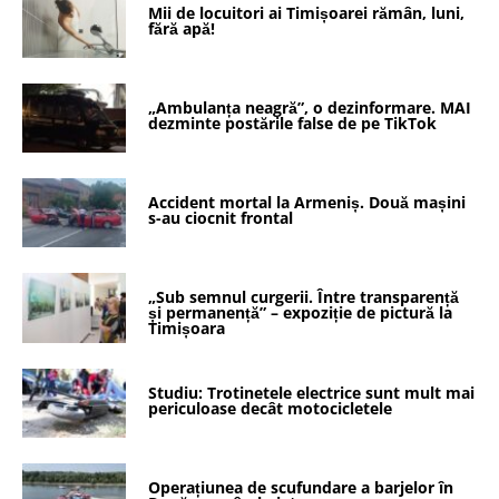
Mii de locuitori ai Timișoarei rămân, luni,
fără apă!
„Ambulanța neagră”, o dezinformare. MAI
dezminte postările false de pe TikTok
Accident mortal la Armeniș. Două mașini
s-au ciocnit frontal
„Sub semnul curgerii. Între transparență
și permanență” – expoziție de pictură la
Timișoara
Studiu: Trotinetele electrice sunt mult mai
periculoase decât motocicletele
Operațiunea de scufundare a barjelor în