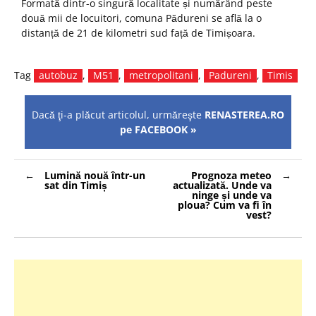
Formată dintr-o singură localitate și numărând peste
două mii de locuitori, comuna Pădureni se află la o
distanță de 21 de kilometri sud față de Timișoara.
Tag
autobuz
,
M51
,
metropolitani
,
Padureni
,
Timis
Dacă ţi-a plăcut articolul, urmăreşte
RENASTEREA.RO
pe FACEBOOK »
Navigare
Lumină nouă într-un
Prognoza meteo
în
sat din Timiș
actualizată. Unde va
articole
ninge și unde va
ploua? Cum va fi în
vest?