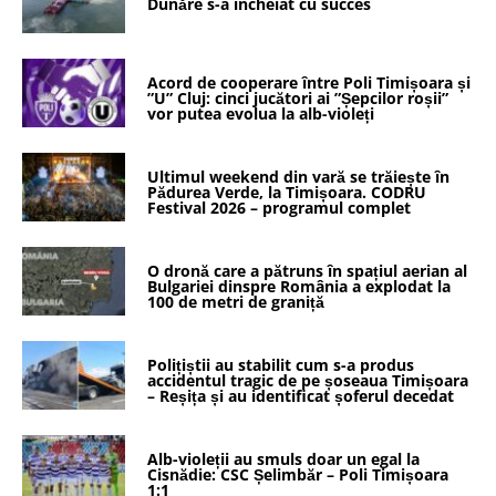
Dunăre s-a încheiat cu succes
Acord de cooperare între Poli Timișoara și
”U” Cluj: cinci jucători ai ”Șepcilor roșii”
vor putea evolua la alb-violeți
Ultimul weekend din vară se trăiește în
Pădurea Verde, la Timișoara. CODRU
Festival 2026 – programul complet
O dronă care a pătruns în spațiul aerian al
Bulgariei dinspre România a explodat la
100 de metri de graniță
Polițiștii au stabilit cum s-a produs
accidentul tragic de pe șoseaua Timișoara
– Reșița și au identificat șoferul decedat
Alb-violeții au smuls doar un egal la
Cisnădie: CSC Șelimbăr – Poli Timișoara
1:1