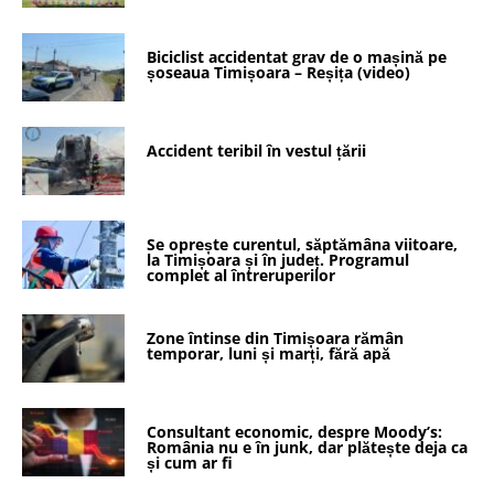
Biciclist accidentat grav de o mașină pe
șoseaua Timișoara – Reșița (video)
Accident teribil în vestul țării
Se oprește curentul, săptămâna viitoare,
la Timișoara și în județ. Programul
complet al întreruperilor
Zone întinse din Timișoara rămân
temporar, luni și marți, fără apă
Consultant economic, despre Moody’s:
România nu e în junk, dar plătește deja ca
și cum ar fi