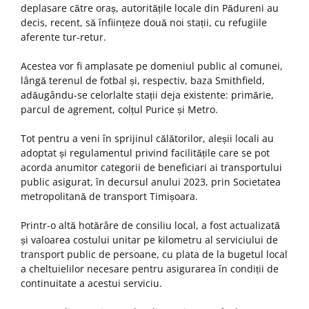
deplasare către oraș, autoritățile locale din Pădureni au
decis, recent, să înființeze două noi stații, cu refugiile
aferente tur-retur.
Acestea vor fi amplasate pe domeniul public al comunei,
lângă terenul de fotbal și, respectiv, baza Smithfield,
adăugându-se celorlalte stații deja existente: primărie,
parcul de agrement, colțul Purice și Metro.
Tot pentru a veni în sprijinul călătorilor, aleșii locali au
adoptat și regulamentul privind facilitățile care se pot
acorda anumitor categorii de beneficiari ai transportului
public asigurat, în decursul anului 2023, prin Societatea
metropolitană de transport Timișoara.
Printr-o altă hotărâre de consiliu local, a fost actualizată
și valoarea costului unitar pe kilometru al serviciului de
transport public de persoane, cu plata de la bugetul local
a cheltuielilor necesare pentru asigurarea în condiții de
continuitate a acestui serviciu.