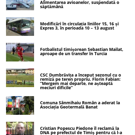
Alimentarea avioanelor, suspendată o
săptămână
Modificări în circulația liniilor 15, 16 și
Expres 3, în perioada 10 – 13 august
Fotbalistul timișorean Sebastian Mailat,
aproape de un transfer în Turcia
CSC Dumbrăvița a început sezonul cu o
remiză pe teren propriu. Florin Fabian:
”Mergem mai departe, ne așteaptă
meciuri dificile”
Comuna Sânmihaiu Român a aderat la
Asociația Geotermală Banat
Cristian Popescu Piedone îl reclamă la
DNA pe prefectul de Timiș pentru că l-a