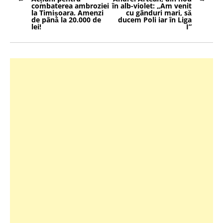
în
combaterea ambroziei
în alb-violet: „Am venit
articole
la Timișoara. Amenzi
cu gânduri mari, să
de până la 20.000 de
ducem Poli iar în Liga
lei!
I”