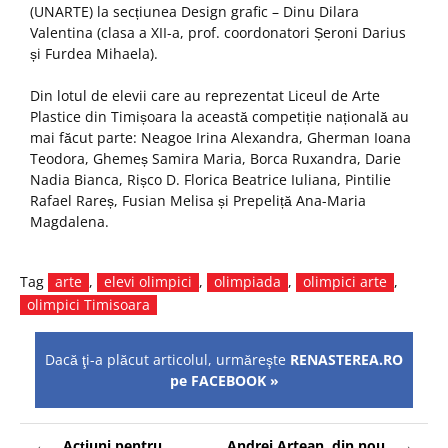
(UNARTE) la secțiunea Design grafic – Dinu Dilara
Valentina (clasa a XII-a, prof. coordonatori Șeroni Darius
și Furdea Mihaela).
Din lotul de elevii care au reprezentat Liceul de Arte
Plastice din Timișoara la această competiție națională au
mai făcut parte: Neagoe Irina Alexandra, Gherman Ioana
Teodora, Ghemeș Samira Maria, Borca Ruxandra, Darie
Nadia Bianca, Rișco D. Florica Beatrice Iuliana, Pintilie
Rafael Rareș, Fusian Melisa și Prepeliță Ana-Maria
Magdalena.
Tag
arte
,
elevi olimpici
,
olimpiada
,
olimpici arte
,
olimpici Timisoara
Dacă ţi-a plăcut articolul, urmăreşte
RENASTEREA.RO
pe FACEBOOK »
Navigare
Acțiuni pentru
Andrei Artean, din nou