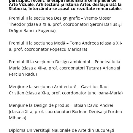
participat, recent, la etapa națională a Olimpiadei de
Arte Vizuale, Arhitectură și Istoria Artei, desfășurată la
Slobozia, întorcându-se acasă cu rezultate remarcabile:
Premiul II la secțiunea Design grafic – Vreme-Moser
Theodor (clasa a XI-a, prof. coordonatori Șeroni Darius și
Drăgoi-Banciu Eugenia)
Premiul II la secțiunea Modă – Toma Andreea (clasa a XII-
a, prof. coordonator Popescu Marioara)
Premiul III la secțiunea Design ambiental – Pepelea Iulia
Maria (clasa a XII-a, prof. coordonatori Țuțuraș Ariana și
Perciun Radu)
Mențiune la secțiunea Arhitectură – Gavriliuc Raul
Cristian (clasa a XI-a, prof. coordonator Junc Ioana-Maria)
Mențiune la Design de produs – Stoian David Andrei
(clasa a XI-a, prof. coordonatori Borlean Denisa și Furdea
Mihaela)
Diploma Universității Naționale de Arte din București