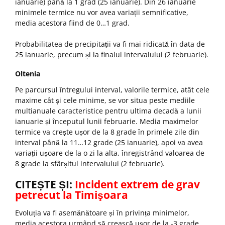
ianuarie) până la 1 grad (25 ianuarie). Din 26 ianuarie
minimele termice nu vor avea variații semnificative,
media acestora fiind de 0…1 grad.
Probabilitatea de precipitații va fi mai ridicată în data de
25 ianuarie, precum și la finalul intervalului (2 februarie).
Oltenia
Pe parcursul întregului interval, valorile termice, atât cele
maxime cât și cele minime, se vor situa peste mediile
multianuale caracteristice pentru ultima decadă a lunii
ianuarie și începutul lunii februarie. Media maximelor
termice va crește ușor de la 8 grade în primele zile din
interval până la 11…12 grade (25 ianuarie), apoi va avea
variații ușoare de la o zi la alta, înregistrând valoarea de
8 grade la sfârșitul intervalului (2 februarie).
CITEȘTE ȘI:
Incident extrem de grav
petrecut la Timişoara
Evoluția va fi asemănătoare și în privința minimelor,
media acestora urmând să crească ușor de la -3 grade