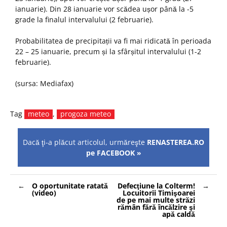
ianuarie). Din 28 ianuarie vor scădea ușor până la -5
grade la finalul intervalului (2 februarie).
Probabilitatea de precipitații va fi mai ridicată în perioada
22 – 25 ianuarie, precum și la sfârșitul intervalului (1-2
februarie).
(sursa: Mediafax)
Tag
meteo
,
progoza meteo
Dacă ţi-a plăcut articolul, urmăreşte
RENASTEREA.RO
pe FACEBOOK »
Navigare
O oportunitate ratată
Defecţiune la Colterm!
în
(video)
Locuitorii Timişoarei
articole
de pe mai multe străzi
rămân fără încălzire şi
apă caldă