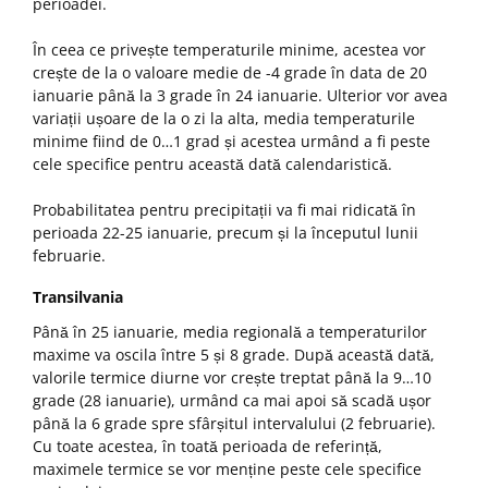
perioadei.
În ceea ce privește temperaturile minime, acestea vor
crește de la o valoare medie de -4 grade în data de 20
ianuarie până la 3 grade în 24 ianuarie. Ulterior vor avea
variații ușoare de la o zi la alta, media temperaturile
minime fiind de 0…1 grad și acestea urmând a fi peste
cele specifice pentru această dată calendaristică.
Probabilitatea pentru precipitații va fi mai ridicată în
perioada 22-25 ianuarie, precum și la începutul lunii
februarie.
Transilvania
Până în 25 ianuarie, media regională a temperaturilor
maxime va oscila între 5 și 8 grade. După această dată,
valorile termice diurne vor crește treptat până la 9…10
grade (28 ianuarie), urmând ca mai apoi să scadă ușor
până la 6 grade spre sfârșitul intervalului (2 februarie).
Cu toate acestea, în toată perioada de referință,
maximele termice se vor menține peste cele specifice