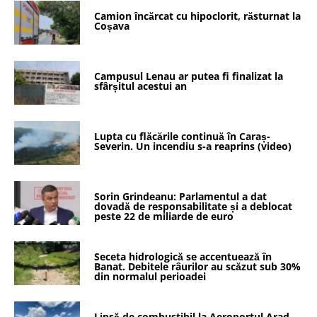
Camion încărcat cu hipoclorit, răsturnat la
Coșava
Campusul Lenau ar putea fi finalizat la
sfârșitul acestui an
Lupta cu flăcările continuă în Caraș-
Severin. Un incendiu s-a reaprins (video)
Sorin Grindeanu: Parlamentul a dat
dovadă de responsabilitate și a deblocat
peste 22 de miliarde de euro
Seceta hidrologică se accentuează în
Banat. Debitele râurilor au scăzut sub 30%
din normalul perioadei
Lipsă de combustibil la Aeroportul Arad.