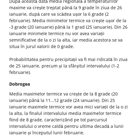
După această dată media regională a temperaturilor
maxime va crește treptat până la 9 grade în ziua de 26
ianuarie, după care va scădea ușor la 6 grade (2
februarie). Media minimelor termice va crește ușor de la
-3 grade (20 ianuarie) până la 1 grad (25 ianuarie). Din 26
ianuarie minimele termice nu vor avea variații
semnificative de la o zi la alta, iar media acestora se va
situa în jurul valorii de 0 grade.
Probabilitatea pentru precipitații va fi mai ridicată în ziua
de 25 ianuarie, precum și la sfârșitul intervalului (1-2
februarie).
Dobrogea
Media maximelor termice va crește de la 8 grade (20
ianuarie) până la 11…12 grade (24 ianuarie). Din 25
ianuarie maximele termice vor avea mici variații de la o zi
la alta, la finalul intervalului media maximelor termice
fiind de 8 grade, caracterizând pe tot parcursul
intervalului o vreme caldă pentru ultima decadă a lunii
ianuarie și începutul lunii februarie.