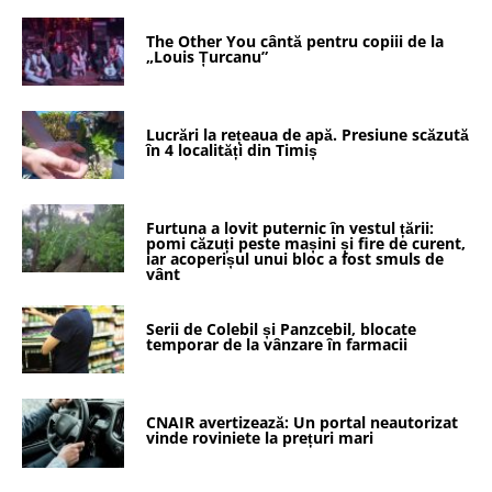
The Other You cântă pentru copiii de la
„Louis Țurcanu”
Lucrări la rețeaua de apă. Presiune scăzută
în 4 localități din Timiș
Furtuna a lovit puternic în vestul țării:
pomi căzuți peste mașini și fire de curent,
iar acoperișul unui bloc a fost smuls de
vânt
Serii de Colebil și Panzcebil, blocate
temporar de la vânzare în farmacii
CNAIR avertizează: Un portal neautorizat
vinde roviniete la prețuri mari