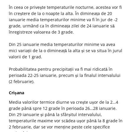
În ceea ce privește temperaturile nocturne, acestea vor fi
în creștere de la o noapte la alta. În dimineața de 20
ianuarie media temperaturilor minime va fi în jur de -2
grade, urmând ca în dimineața zilei de 24 ianuarie să
înregistreze valoarea de 3 grade.
Din 25 ianuarie media temperaturilor minime va avea
mici variații de la o dimineață la alta și se va situa în jurul
valorii de 1 grad.
Probabilitatea pentru precipitații va fi mai ridicată în
perioada 22-25 ianuarie, precum și la finalul intervalului
(2 februarie).
Crișana
Media valorilor termice diurne va crește ușor de la 2…4
grade până spre 12 grade în perioada 26…28 ianuarie.
Din 29 ianuarie și până la sfârșitul intervalului,
temperaturile maxime vor scădea ușor până la 8 grade în
2 februarie, dar se vor menține peste cele specifice