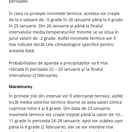
perioadei.
În ceea ce privește minimele termice, acestea vor crește
de la o valoare de –5 grade în 20 ianuarie până la 0 grade
în 25 ianuarie. Din 26 ianuarie și până la finalul
intervalului media temperaturilor minime se va situa în
jurul valorii de -2 grade. Astfel minimele termice vor fi
mai ridicate decât cele climatologice specifice pentru
această dată.
Probabilitatea de apariție a precipitațiilor va fi mai
ridicată în perioada 22 – 25 ianuarie și la finalul
intervalului (2 februarie).
Maramureș
În primele zile din interval vor fi alternanțe termice, astfel
încât media valorilor termice diurne va avea valori zilnice
cuprinse între 4 și 8 grade. Din data de 23 ianuarie,
maximele termice vor crește treptat până la valori de 10…
11 grade în perioada 26-28 ianuarie, apoi vor scădea ușor
până la 8 grade (2 februarie), dar se vor menține mai