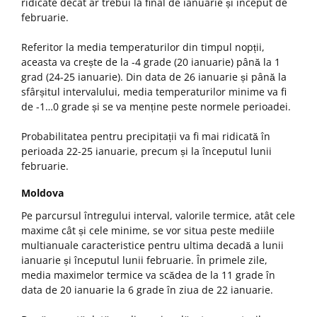
ridicate decât ar trebui la final de ianuarie și început de
februarie.
Referitor la media temperaturilor din timpul nopții,
aceasta va crește de la -4 grade (20 ianuarie) până la 1
grad (24-25 ianuarie). Din data de 26 ianuarie și până la
sfârșitul intervalului, media temperaturilor minime va fi
de -1…0 grade și se va menține peste normele perioadei.
Probabilitatea pentru precipitații va fi mai ridicată în
perioada 22-25 ianuarie, precum și la începutul lunii
februarie.
Moldova
Pe parcursul întregului interval, valorile termice, atât cele
maxime cât și cele minime, se vor situa peste mediile
multianuale caracteristice pentru ultima decadă a lunii
ianuarie și începutul lunii februarie. În primele zile,
media maximelor termice va scădea de la 11 grade în
data de 20 ianuarie la 6 grade în ziua de 22 ianuarie.