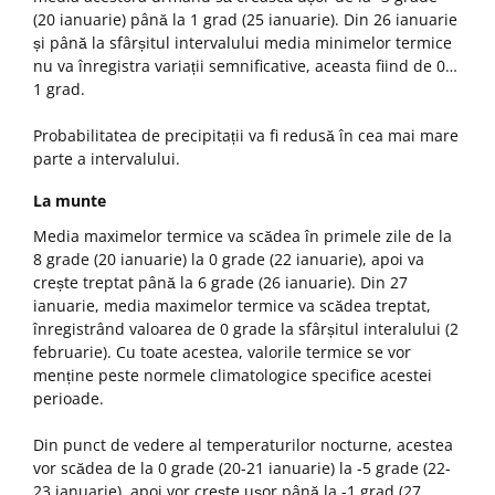
(20 ianuarie) până la 1 grad (25 ianuarie). Din 26 ianuarie
și până la sfârșitul intervalului media minimelor termice
nu va înregistra variații semnificative, aceasta fiind de 0…
1 grad.
Probabilitatea de precipitații va fi redusă în cea mai mare
parte a intervalului.
La munte
Media maximelor termice va scădea în primele zile de la
8 grade (20 ianuarie) la 0 grade (22 ianuarie), apoi va
crește treptat până la 6 grade (26 ianuarie). Din 27
ianuarie, media maximelor termice va scădea treptat,
înregistrând valoarea de 0 grade la sfârșitul interalului (2
februarie). Cu toate acestea, valorile termice se vor
menține peste normele climatologice specifice acestei
perioade.
Din punct de vedere al temperaturilor nocturne, acestea
vor scădea de la 0 grade (20-21 ianuarie) la -5 grade (22-
23 ianuarie), apoi vor crește ușor până la -1 grad (27