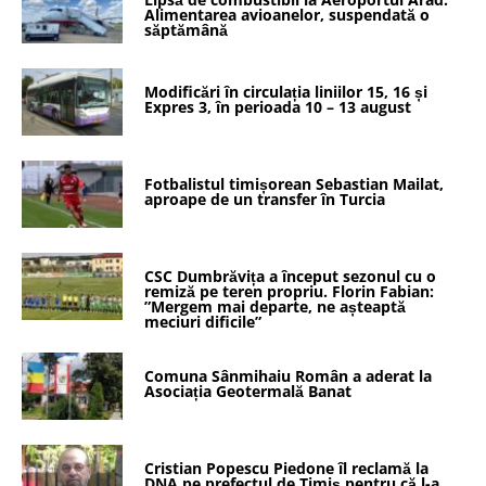
Alimentarea avioanelor, suspendată o
săptămână
Modificări în circulația liniilor 15, 16 și
Expres 3, în perioada 10 – 13 august
Fotbalistul timișorean Sebastian Mailat,
aproape de un transfer în Turcia
CSC Dumbrăvița a început sezonul cu o
remiză pe teren propriu. Florin Fabian:
”Mergem mai departe, ne așteaptă
meciuri dificile”
Comuna Sânmihaiu Român a aderat la
Asociația Geotermală Banat
Cristian Popescu Piedone îl reclamă la
DNA pe prefectul de Timiș pentru că l-a