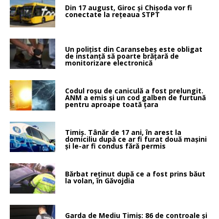
Din 17 august, Giroc și Chișoda vor fi
conectate la rețeaua STPT
Un polițist din Caransebeș este obligat
de instanță să poarte brățară de
monitorizare electronică
Codul roșu de caniculă a fost prelungit.
ANM a emis și un cod galben de furtună
pentru aproape toată țara
Timiș. Tânăr de 17 ani, în arest la
domiciliu după ce ar fi furat două mașini
și le-ar fi condus fără permis
Bărbat reținut după ce a fost prins băut
la volan, în Găvojdia
Garda de Mediu Timiș: 86 de controale și