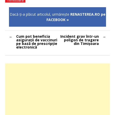
Timisoara
Dacă ţi-a plăcut articolul, urmăreşte
RENASTEREA.RO pe
FACEBOOK »
Navigare
Cum pot beneficia
Incident grav într-un
în
asigurații de vaccinuri
poligon de tragere
articole
pe bază de prescripție
din Timișoara
electronică