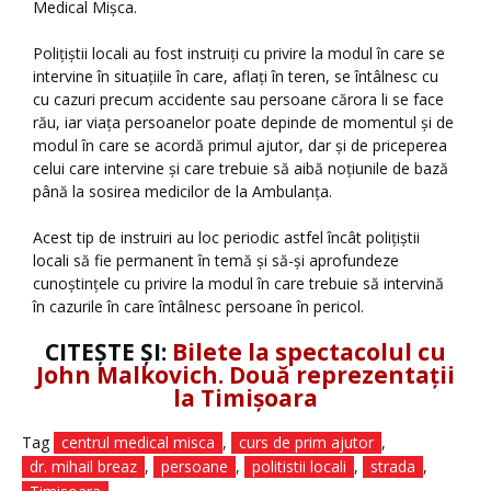
Medical Mișca.
Polițiștii locali au fost instruiți cu privire la modul în care se
intervine în situațiile în care, aflați în teren, se întâlnesc cu
cu cazuri precum accidente sau persoane cărora li se face
rău, iar viața persoanelor poate depinde de momentul și de
modul în care se acordă primul ajutor, dar și de priceperea
celui care intervine și care trebuie să aibă noțiunile de bază
până la sosirea medicilor de la Ambulanța.
Acest tip de instruiri au loc periodic astfel încât polițiștii
locali să fie permanent în temă și să-și aprofundeze
cunoștințele cu privire la modul în care trebuie să intervină
în cazurile în care întâlnesc persoane în pericol.
CITEȘTE ȘI:
Bilete la spectacolul cu
John Malkovich. Două reprezentaţii
la Timişoara
Tag
centrul medical misca
,
curs de prim ajutor
,
dr. mihail breaz
,
persoane
,
politistii locali
,
strada
,