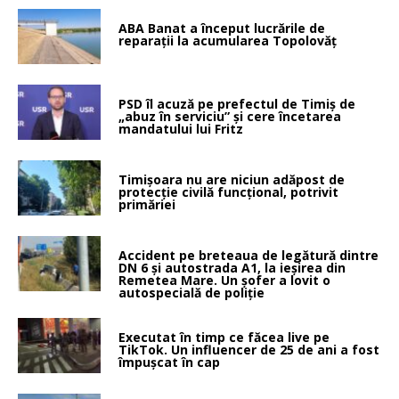
ABA Banat a început lucrările de
reparații la acumularea Topolovăț
PSD îl acuză pe prefectul de Timiș de
„abuz în serviciu” și cere încetarea
mandatului lui Fritz
Timișoara nu are niciun adăpost de
protecție civilă funcțional, potrivit
primăriei
Accident pe breteaua de legătură dintre
DN 6 și autostrada A1, la ieșirea din
Remetea Mare. Un șofer a lovit o
autospecială de poliție
Executat în timp ce făcea live pe
TikTok. Un influencer de 25 de ani a fost
împușcat în cap